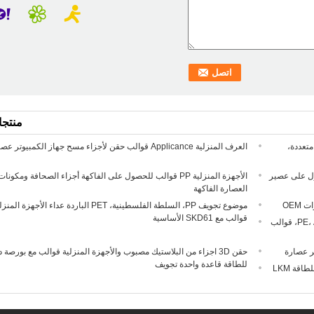
منتج
ن، والانتهاء من MAT، تجويف متعددة،
العرف المنزلية Applicance قوالب حقن لأجزاء مسح جهاز الكمبيوتر عصارة
لحصول على عصير
الأجهزة المنزلية PP قوالب للحصول على الفاكهة أجزاء الصحافة ومكونات
العصارة الفاكهة
OEM
موضوع تجويف PP، السلطة الفلسطينية، PET الباردة عداء الأجهزة الم
قوالب مع SKD61 الأساسية
البلاستيك الأبيض والبيت المعدنية الأجهزة قوالب للحصول على PE، ABS، قوالب
حقن 3D اجزاء من البلاستيك مصبوب والأجهزة المنزلية قوالب مع بورصة 
للطاقة قاعدة واحدة تجويف
أجهزة البرد عداء المنزلية واحد قالب / متعددة مع قاعدة بورصة دبي للطاقة LKM