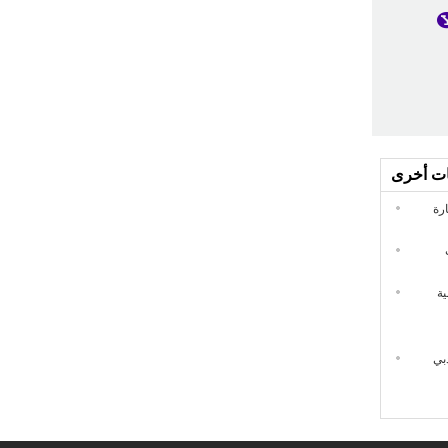
ات أخرى
نزلية
دبي