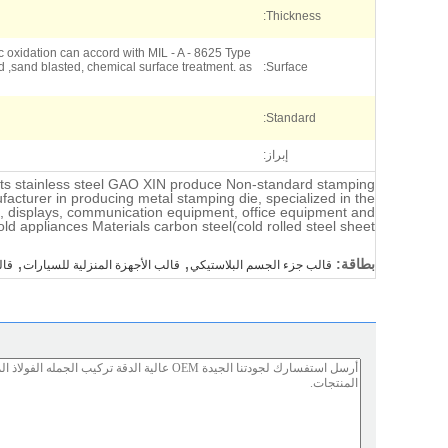
Thickness:
c oxidation can accord with MIL - A - 8625 Type
d ,sand blasted, chemical surface treatment. as
Surface:
Standard:
إبراز:
ts stainless steel GAO XIN produce Non-standard stamping
acturer in producing metal stamping die, specialized in the
, displays, communication equipment, office equipment and
ld appliances Materials carbon steel(cold rolled steel sheet
,
,
بطاقة:
قالب جزء الجسم البلاستيكي
قالب الأجهزة المنزلية للسيارات
قال