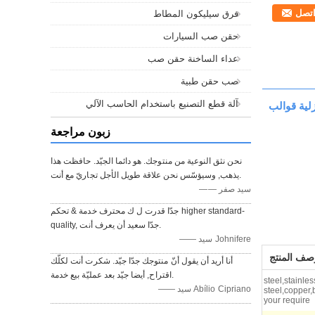
تصل
فرق سيليكون المطاط
حقن صب السيارات
عداء الساخنة حقن صب
صب حقن طبية
آلة قطع التصنيع باستخدام الحاسب الآلي
زلية قوالب
زبون مراجعة
نحن نثق النوعية من منتوجك. هو دائما الجيّد. حافظت هذا
يذهب, وسيؤسّس نحن علاقة طويل الأجل تجاريّ مع أنت.
—— سيد صفر
جدّا قدرت ل ك محترف خدمة & تحكم higher standard-
quality, جدّا سعيد أن يعرف أنت.
—— سيد Johnifere
صف المنتج
أنا أريد أن يقول أنّ منتوجك جدّا جيّد. شكرت أنت لكلّك
اقتراح, أيضا جيّد بعد عمليّة بيع خدمة.
steel,stainles
—— سيد Abílio Cipriano
steel,copper,
your require