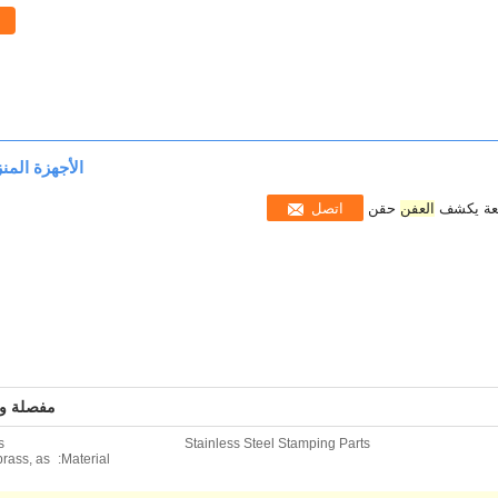
ا
الأجهزة المن
فعة يكشف
العفن
حقن
اتصل
مفصلة و
s
Stainless Steel Stamping Parts
brass, as
Material: