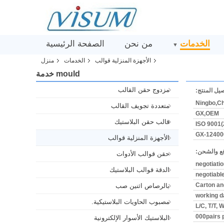
الخدمات
من نحن
الصفحة الرئيسية
▼
الأجهزة المنزلية قوالب
الخدمات
منزل
mould خدمة
مزدوج حقن القالب
يل المنتج:
Ningbo,Ch
متعددة تجويف القالب
GX,OEM
قالب حقن البلاستيك
ISO 9001(
GX-12400
الأجهزة المنزلية قوالب
ع والشحن:
حقن قوالب الأدوات
negotiati
الدقة قوالب البلاستيك
negotiabl
Carton and
بالرصاص اثنين صب
مصبوب الحاويات البلاستيكية.
L/C, T/T, 
البلاستيك الأسوار الإلكترونية