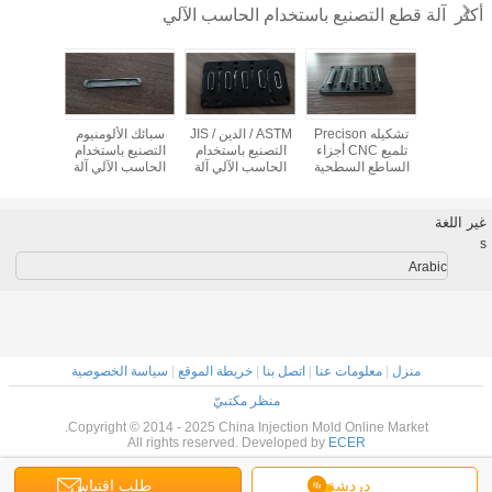
آلة قطع التصنيع باستخدام الحاسب الآلي
أكثر
 التصنيع
تشكيله Precison
ASTM / الدين / JIS
سبائك الألومنيوم
ارت
ام الحاسب
تلميع CNC أجزاء
التصنيع باستخدام
التصنيع باستخدام
التصنيع 
آلة قطع،
الساطع السطحية
الحاسب الآلي آلة
الحاسب الآلي آلة
الحاسب ا
Precison التصنيع
مع الألومنيوم
قطع السامي
قطع ASTM / الدين /
قطع المضا
ام الحاسب
Keyborad
الساطع لباد / الهاتف
JIS القياسية مع
مع الأل
ة الألومنيوم
المحمول /
عملية التصنيع
orad
غير اللغة
IPAD
Computuer
باستخدام الحاسب
s
الآلي عالية
Precison
Arabic
منزل
|
معلومات عنا
|
اتصل بنا
|
خريطة الموقع
|
سياسة الخصوصية
منظر مكتبيّ
Copyright © 2014 - 2025 China Injection Mold Online Market.
All rights reserved. Developed by
ECER
دردشة
طلب اقتباس