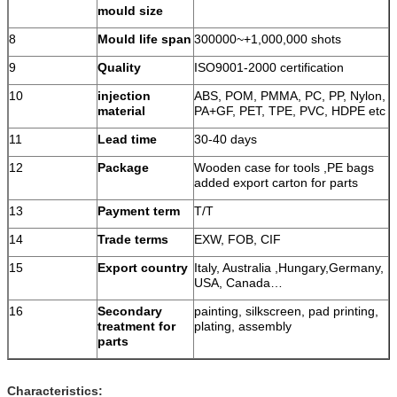
mould size
8
Mould life span
300000~+1,000,000 shots
9
Quality
ISO9001-2000 certification
10
injection
ABS, POM, PMMA, PC, PP, Nylon,
material
PA+GF, PET, TPE, PVC, HDPE etc
11
Lead time
30-40 days
12
Package
Wooden case for tools ,PE bags
added export carton for parts
13
Payment term
T/T
14
Trade terms
EXW, FOB, CIF
15
Export country
Italy, Australia ,Hungary,Germany,
USA, Canada…
16
Secondary
painting, silkscreen, pad printing,
treatment for
plating, assembly
parts
Characteristics: