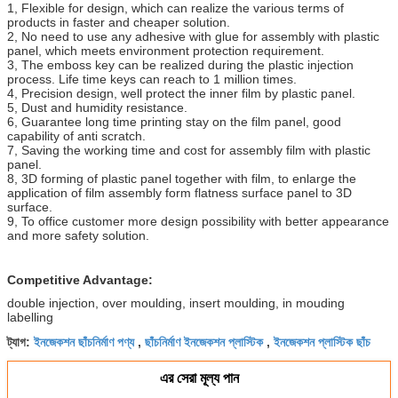
1, Flexible for design, which can realize the various terms of
products in faster and cheaper solution.
2, No need to use any adhesive with glue for assembly with plastic
panel, which meets environment protection requirement.
3, The emboss key can be realized during the plastic injection
process. Life time keys can reach to 1 million times.
4, Precision design, well protect the inner film by plastic panel.
5, Dust and humidity resistance.
6, Guarantee long time printing stay on the film panel, good
capability of anti scratch.
7, Saving the working time and cost for assembly film with plastic
panel.
8, 3D forming of plastic panel together with film, to enlarge the
application of film assembly form flatness surface panel to 3D
surface.
9, To office customer more design possibility with better appearance
and more safety solution.
Competitive Advantage:
double injection, over moulding, insert moulding, in mouding
labelling
ইনজেকশন ছাঁচনির্মাণ পণ্য
ছাঁচনির্মাণ ইনজেকশন প্লাস্টিক
ইনজেকশন প্লাস্টিক ছাঁচ
ট্যাগ:
,
,
এর সেরা মূল্য পান