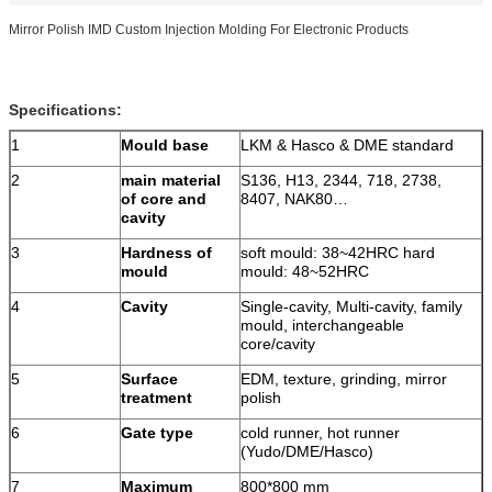
Mirror Polish IMD Custom Injection Molding For Electronic Products
Specifications:
1
Mould base
LKM & Hasco & DME standard
2
main material
S136, H13, 2344, 718, 2738,
of core and
8407, NAK80…
cavity
3
Hardness of
soft mould: 38~42HRC hard
mould
mould: 48~52HRC
4
Cavity
Single-cavity, Multi-cavity, family
mould, interchangeable
core/cavity
5
Surface
EDM, texture, grinding, mirror
treatment
polish
6
Gate type
cold runner, hot runner
(Yudo/DME/Hasco)
7
Maximum
800*800 mm