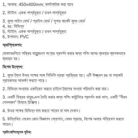
1, আকার: 450x400mm;
কাস্টমাইজ করা যাবে
2, স্টাইল: একক পার্শ্বযুক্ত / ডবল পার্শ্বযুক্ত
3, মূল্য সাইন বোর্ড / প্রাইস বোর্ড / সুপার মার্কেট মূল্য বোর্ড
4, রঙ: বিভিন্ন
5, স্টাইল: একক পার্শ্বযুক্ত / ডবল পার্শ্বযুক্ত
6, উপাদান: PVC
অ্যাপ্লিকেশন:
দোকানগুলিতে সক্রিয় বায়ুমন্ডলে পণ্যের প্রদর্শন করার জন্য শপিং মলের ব্যবহার ব্যাপকভাবে
ব্যবহৃত হয়।
বিশেষ উল্লেখ:
1. মূল্য ট্যাগ উভয় পক্ষের সঙ্গে পিভিসি দ্বারা প্রক্রিয়া হয়।
এটি উজ্জ্বল রঙ যা সহজেই
গ্রাহকদের আকর্ষণ করতে পারে।
2. বিভিন্ন সংখ্যার একত্রিত করতে চাইলে ট্যাগের সংখ্যা পরিবর্তন করা যায়।
3. একটি বিক্রয় বায়ুমণ্ডল তৈরি করার জন্য শপিং কাউন্টারে প্রদর্শন করা ভাল, একটি "নীরব
সেলসমান" হিসাবে চিকিত্সা।
4. উভয় পক্ষের বিভিন্ন দাম করতে পারেন যা দাম দেখান।
5. উল্লিখিত লেবেল কোন বিজ্ঞাপন স্লোগান, যেমন প্রচার, বিশেষ অফার সন্নিবেশ করতে
পারেন।
প্রতিযোগিতামূলক সুবিধা: