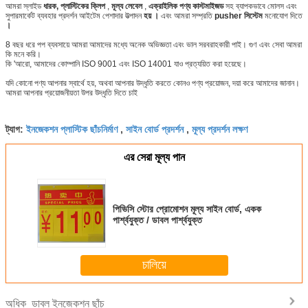
আমরা স্লাইড
ধারক, প্লাস্টিকের
ক্লিপ
,
মূল্য লেবেল
,
এক্রাইলিক পণ্য কাস্টমাইজড
সহ ব্যাপকভাবে মোলস এবং
সুপারমার্কেট ব্যবহার প্রদর্শন আইটেম পেশাদার উত্পাদন
হয়
।
এবং আমরা সম্প্রতি
pusher সিস্টেম
মনোযোগ দিতে
।
8 বছর ধরে পপ ব্যবসায়ে আমরা আমাদের মধ্যে অনেক অভিজ্ঞতা এবং ভাল সরবরাহকারী পাই। গুণ এবং সেবা আমরা
কি মনে করি।
কি 'আরো, আমাদের কোম্পানি ISO 9001 এবং ISO 14001 যাও প্রত্যয়িত করা হয়েছে।
যদি কোনো পণ্য আপনার স্বার্থে হয়, অথবা আপনার উদ্ধৃতি করতে কোনও পণ্য প্রয়োজন, দয়া করে আমাদের জানান।
আমরা আপনার প্রয়োজনীয়তা উপর উদ্ধৃতি দিতে চাই
ইনজেকশন প্লাস্টিক ছাঁচনির্মাণ
সাইন বোর্ড প্রদর্শন
মূল্য প্রদর্শন লক্ষণ
ট্যাগ:
,
,
এর সেরা মূল্য পান
পিভিসি স্টোর প্রোমোশন মূল্য সাইন বোর্ড, একক
পার্শ্বযুক্ত / ডাবল পার্শ্বযুক্ত
চালিয়ে
ডাবল ইনজেকশন ছাঁচ
অধিক