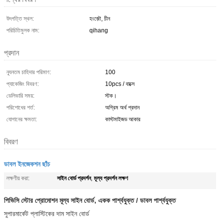
উৎপত্তি স্থল:
হংজ়ৌ, চীন
পরিচিতিমুলক নাম:
qihang
প্রদান
ন্যূনতম চাহিদার পরিমাণ:
100
প্যাকেজিং বিবরণ:
10pcs / বাক্সে
ডেলিভারি সময়:
স্টক।
পরিশোধের শর্ত:
অগ্রিম অর্থ প্রদান
যোগানের ক্ষমতা:
কাস্টমাইজড আকার
বিবরণ
ডাবল ইনজেকশন ছাঁচ
সাইন বোর্ড প্রদর্শন
মূল্য প্রদর্শন লক্ষণ
লক্ষণীয় করা:
,
পিভিসি স্টোর প্রোমোশন মূল্য সাইন বোর্ড, একক পার্শ্বযুক্ত / ডাবল পার্শ্বযুক্ত
সুপারমার্কেট প্লাস্টিকের দাম সাইন বোর্ড