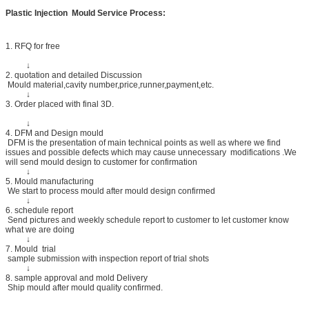
Plastic Injection
Mould Service Process:
1. RFQ for free
↓
2. quotation and detailed Discussion
Mould material,cavity number,price,runner,payment,etc.
↓
3. Order placed with final 3D.
↓
4. DFM and Design mould
DFM is the presentation of main technical points as well as where we find
issues and possible defects which may cause unnecessary modifications .We
will send mould design to customer for confirmation
↓
5. Mould manufacturing
We start to process mould after mould design confirmed
↓
6. schedule report
Send pictures and weekly schedule report to customer to let customer know
what we are doing
↓
7. Mould trial
sample submission with inspection report of trial shots
↓
8. sample approval and mold Delivery
Ship mould after mould quality confirmed.