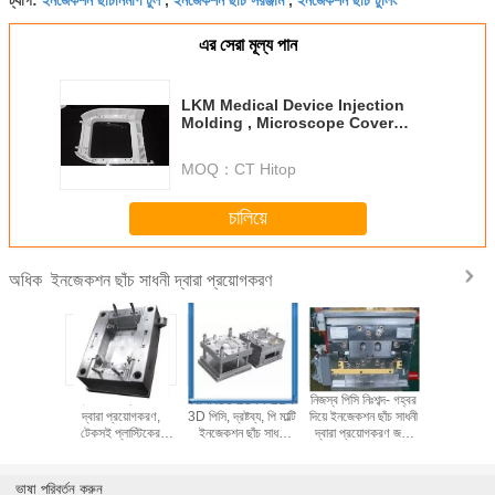
এর সেরা মূল্য পান
LKM Medical Device Injection
Molding , Microscope Cover
Injection Moulding Tooling
MOQ：
CT Hitop
চালিয়ে
ইনজেকশন ছাঁচ সাধনী দ্বারা প্রয়োগকরণ
অধিক
াঁচ সাধনী
ইনজেকশন ছাঁচ সাধনী
NAK80 2344 2D /
নিজস্ব পিসি নিঃশব্দ- গহ্বর
নিজস্ব পিসি
়োগকরণ টেকসই
দ্বারা প্রয়োগকরণ,
3D পিসি, দ্রষ্টব্য, পি মাল্টি
দিয়ে ইনজেকশন ছাঁচ সাধনী
ছাঁচ সাধনী 
টেকসই প্লাস্টিকের
ইনজেকশন ছাঁচ সাধনী
দ্বারা প্রয়োগকরণ জন্য
প্রয়ো
ইনজেকশন বহিরঙ্গন টেবিল
দ্বারা প্রয়োগকরণ, কাস্টম
গরম রানার ছাঁচ
ঢালাই
প্লাস্টিক পরিবেষ্টনের
ভাষা পরিবর্তন করুন