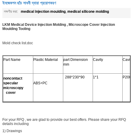
ইনজেকশন ছাঁচ সাধনী দ্বারা প্রয়োগকরণ
medical injection moulding
medical silicone molding
লক্ষণীয় করা:
,
LKM Medical Device Injection Molding , Microscope Cover Injection
Moulding Tooling
Mold check list.doc
Part Name
Plastic Material
part Dimension
Cavity
Cavity
mm
288*230*90
1*1
P20H
noncontact
specular
ABS+PC
microscopy
cover
For your RFQ , we are glad to provide our best offers. Please share your RFQ
details including
1) Drawings