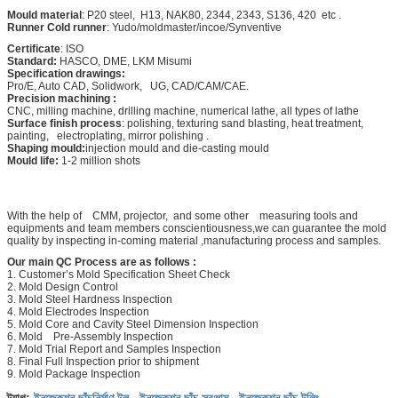
M
ould material
: P20 steel, H13, NAK80, 2344, 2343, S136, 420 etc .
Runner Cold runner
: Yudo/moldmaster/incoe/Synventive
Certificate
: ISO
Standard:
HASCO, DME, LKM Misumi
Specification drawings:
Pro/E, Auto CAD, Solidwork, UG, CAD/CAM/CAE.
Precision machining :
CNC, milling machine, drilling machine, numerical lathe, all types of lathe
Surface finish process
: polishing, texturing sand blasting, heat treatment,
painting, electroplating, mirror polishing .
Shaping mould:
injection mould and die-casting mould
Mould life:
1-2 million shots
With the help of CMM, projector, and some other measuring tools and
equipments and team members conscientiousness,we can guarantee the mold
quality by inspecting in-coming material ,manufacturing process and samples.
Our main QC Process are as follows :
1. Customer’s Mold Specification Sheet Check
2. Mold Design Control
3. Mold Steel Hardness Inspection
4. Mold Electrodes Inspection
5. Mold Core and Cavity Steel Dimension Inspection
6. Mold Pre-Assembly Inspection
7. Mold Trial Report and Samples Inspection
8. Final Full Inspection prior to shipment
9. Mold Package Inspection
ইনজেকশন ছাঁচনির্মাণ টুল
ইনজেকশন ছাঁচ সরঞ্জাম
ইনজেকশন ছাঁচ টুলিং
ট্যাগ:
,
,