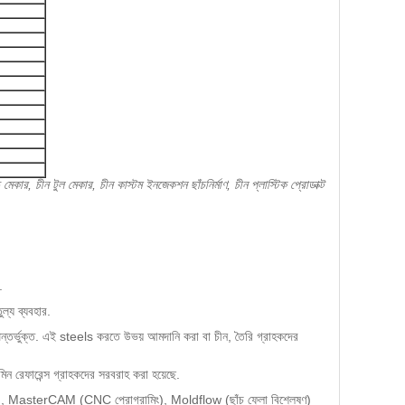
মেকার, চীন টুল মেকার, চীন কাস্টম ইনজেকশন ছাঁচনির্মাণ, চীন প্লাস্টিক প্রোডাক্ট
.
য ব্যবহার.
ুক্ত. এই steels করতে উভয় আমদানি করা বা চীন, তৈরি গ্রাহকদের
মিন রেফারেন্স গ্রাহকদের সরবরাহ করা হয়েছে.
লিং), MasterCAM (CNC প্রোগ্রামিং), Moldflow (ছাঁচ ফ্লো বিশ্লেষণ)