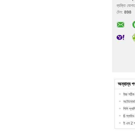
ব্যক্তি যোগ
টেল:
898
অন্যান্য প
উচ্চ সঠিক
অটোমোবাইল
পিপি প্লা
6 স্লাইড 
ই এম 2 স্