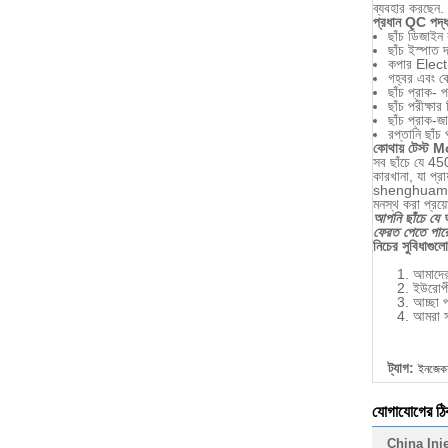
ব্যবহার করছেন
প্রধান
QC পদ্ধ
ছাঁচ ডিজাইন ক
ছাঁচ ইস্পাত দ্
কপার Elec
গহ্বর এবং কো
ছাঁচ প্রাক- 
ছাঁচ পরীক্ষার 
ছাঁচ প্রাক-
রপ্তানি ছাঁচ
কোথায় টেস্ট 
সব ছাঁচে যে 450
কারখানা, যা প্র
shenghuamould
মনস্থ করা প্রয
আপনি ছাঁচে যে 
ফেরত পেতে পারেন
নিচের সুবিধাগু
আমাদের 
ইউরোপী
আচ্ছা প
আমরা স
ট্যাগ:
ইনজেকশন 
যোগাযোগের ঠি
China Inj