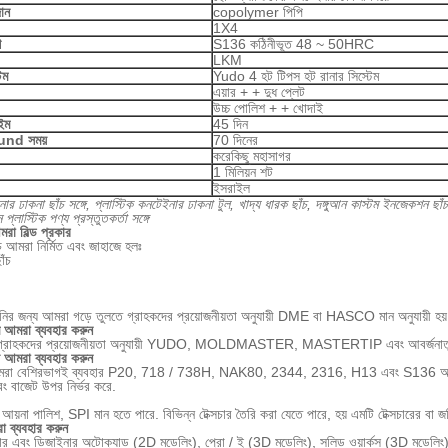
ান
copolymer পিপি
1X4
শ
S136 কঠিনীভূত 48 ~ 50HRC
LKM
েম
Yudo 4 হট টিপস হট রানার সিস্টেম
এয়ার + + দুধ প্লেট
উচ্চ পোলিশ + + খোদাই
ইম
45 দিন
und সময়
70 দিনের
করেকিছু মহাসাগর
1 মিলিয়ন শট
ইসরাইল
ার ঢাকনা ছাঁচ সঙ্গে, প্লাস্টিক কনটেইনার ঢাকনা টুল, খাদ্য ধারক ছাঁচ, দঙ্গুআন কাস্টম ইনজেকশন ছাঁচ 
প্লাস্টিক পণ্য প্রস্তুতকর্তা সঙ্গে
 বিল্ড প্রকার
ে আমরা নির্মিত এবং জাহাজে হলঃ
াঁচ
ানির জন্য আমরা গড়ে তুলতে গ্রাহকদের প্রয়োজনীয়তা অনুযায়ী DME বা HASCO মান অনুযায়ী হয়
ম আমরা ব্যবহার করুন
 গ্রাহকদের প্রয়োজনীয়তা অনুযায়ী YUDO, MOLDMASTER, MASTERTIP এবং আবর্জনাতুল্
ল আমরা ব্যবহার করুন
মরা বেশিরভাগই ব্যবহার P20, 718 / 738H, NAK80, 2344, 2316, H13 এবং S136 অন্তর্ভ
বং বাজেট উপর নির্ভর করে.
 আয়না পালিশ, SPI মান হতে পারে. বিভিন্ন টেক্সচার তৈরি করা যেতে পারে, হয় এমটি টেক্সচারের বা জ
া ব্যবহার করুন
িয়ার এবং ডিজাইনার অটোক্যাড (2D মডেলিং), প্রো / ই (3D মডেলিং), সলিড ওয়ার্কস (3D মডে