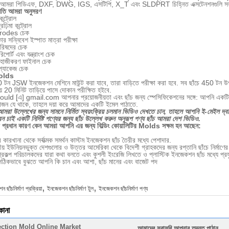
. আমরা পিডিএফ, DXF, DWG, IGS, এসটিপি, X_T এবং SLDPRT চিহ্নিত এক্সটেনশনগুলি সহ 
তি আমরা অনুসরণ
ন্ট্রোল
রঢ়িমা কন্ট্রোল
trodes চেক
র সন্নিবেশ ইস্পাত মাত্রা পরীক্ষা
পরিষদের চেক
রিপোর্ট এবং যন্ত্রাংশ চেক
জাহাজীকরণ ফাইনাল চেক
 প্যাকেজ চেক
Molds
 টন JSW ইনজেকশন মেশিনে মাউন্ট করা যাবে, তারা বাড়িতে পরীক্ষা করা হবে. সব ছাঁচে 450 টন উপরে 
ায় 20 মিনিট তাড়িয়ে পাসে দোকান পরীক্ষিত হইবে.
 [এ] gmail.com আপনার প্রয়োজনীয়তা এবং ছাঁচ জন্য স্পেসিফিকেশনের সঙ্গে: আপনি একটি নত
়োজন যে থাকে, তাহলে দয়া করে আমাদের একটি ইমেল পাঠাতে.
আমরা উল্লেখের জন্য সামনে নির্মিত স্বয়ংক্রিয় চলমান ভিডিও দেখতে চান, তাহলে আপনি ই-মেইল দ
 চাই একটি নির্দিষ্ট পণ্যের জন্য ছাঁচ উল্লেখ করুন অনুরূপ পণ্য ছাঁচ আমরা দেশ ভিডিও.
লো প্রধান কারণ কেন আমরা আপনি এর জন্য বিল্ডিং কোয়ালিটির Molds সক্ষম হন আছেন:
কারখানা থেকে সর্বাত্মক সমর্থন কাস্টম ইনজেকশন ছাঁচ তৈরীর মধ্যে পেশাদার.
য় ইউনিয়নভুক্ত দেশগুলোর ও উত্তর আমেরিকা থেকে বিদেশী গ্রাহকদের জন্য রপ্তানি ছাঁচে নির্মাণ
্রকল্প পরিচালকদের যারা কথা বলতে এবং কুশলী ইংরেজি লিখতে ও প্লাস্টিক ইনজেকশন ছাঁচ মধ্যে প্রয
ঠিকভাবে বুঝতে আপনি কি চান এবং আশা, ছাঁচ মানের এবং বাজেট পদ
,
,
ছাঁচনির্মাণ প্রক্রিয়া
ইনজেকশন ছাঁচনির্মাণ টুল
ইনজেকশন ছাঁচনির্মাণ পণ্য
কানা
ection Mold Online Market
আমাদের সরাসরি আপনার তদন্ত পাঠান