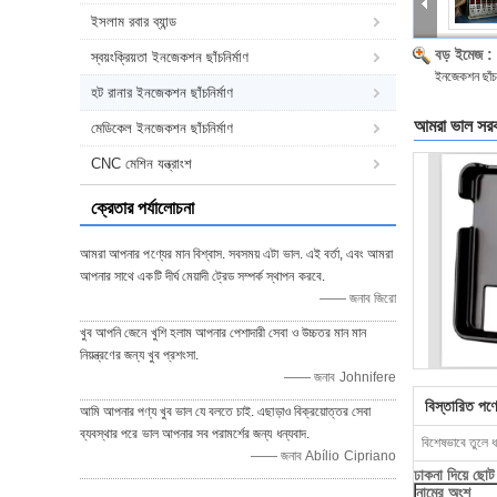
ইসলাম রবার ব্যান্ড
বড় ইমেজ :
স্বয়ংক্রিয়তা ইনজেকশন ছাঁচনির্মাণ
ইনজেকশন ছাঁ
হট রানার ইনজেকশন ছাঁচনির্মাণ
আমরা ভাল সরবর
মেডিকেল ইনজেকশন ছাঁচনির্মাণ
CNC মেশিন যন্ত্রাংশ
ক্রেতার পর্যালোচনা
আমরা আপনার পণ্যের মান বিশ্বাস. সবসময় এটা ভাল. এই বর্তা, এবং আমরা
আপনার সাথে একটি দীর্ঘ মেয়াদী ট্রেড সম্পর্ক স্থাপন করবে.
—— জনাব জিরো
খুব আপনি জেনে খুশি হলাম আপনার পেশাদারী সেবা ও উচ্চতর মান মান
নিয়ন্ত্রণের জন্য খুব প্রশংসা.
—— জনাব Johnifere
বিস্তারিত পণ্য
আমি আপনার পণ্য খুব ভাল যে বলতে চাই. এছাড়াও বিক্রয়োত্তর সেবা
ব্যবস্থার পরে ভাল আপনার সব পরামর্শের জন্য ধন্যবাদ.
বিশেষভাবে তুলে ধ
—— জনাব Abílio Cipriano
ঢাকনা দিয়ে ছো
নামের অংশ