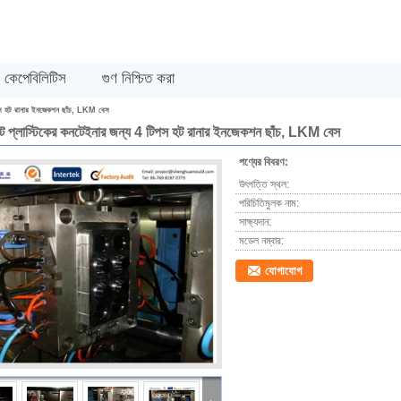
কেপেবিলিটিস
গুণ নিশ্চিত করা
টিপস হট রানার ইনজেকশন ছাঁচ, LKM বেস
োট প্লাস্টিকের কনটেইনার জন্য 4 টিপস হট রানার ইনজেকশন ছাঁচ, LKM বেস
পণ্যের বিবরণ:
উৎপত্তি স্থল:
পরিচিতিমুলক নাম:
সাক্ষ্যদান:
মডেল নম্বার:
যোগাযোগ