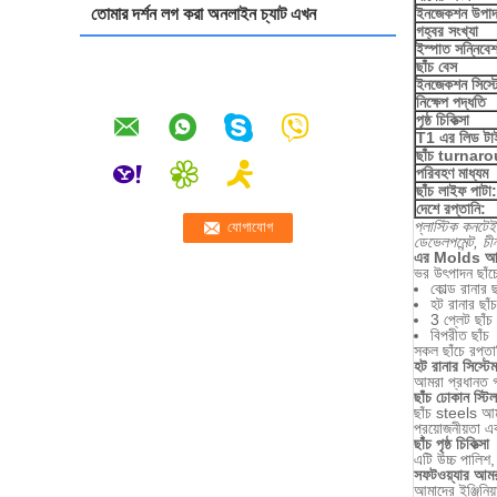
তোমার দর্শন লগ করা অনলাইন চ্যাট এখন
ইনজেকশন উপাদ
গহ্বর সংখ্যা
ইস্পাত সন্নিবে
ছাঁচ বেস
ইনজেকশন সিস্ট
নিক্ষেপ পদ্ধতি
পৃষ্ঠ চিকিত্সা
T1 এর লিড টা
ছাঁচ turnaro
পরিবহণ মাধ্যম
ছাঁচ লাইফ পাটা:
দেশে রপ্তানি:
প্লাস্টিক কনটেইন
ডেভেলপমেন্ট, চীন 
এর Molds আমরা
ভর উৎপাদন ছাঁচ
কোল্ড রানার ছ
হট রানার ছাঁচ
3 প্লেট ছাঁচ
বিপরীত ছাঁচ
সকল ছাঁচে রপ্ত
হট রানার সিস্টে
আমরা প্রধানত
ছাঁচ ঢোকান স্টি
ছাঁচ steels আ
প্রয়োজনীয়তা এ
ছাঁচ পৃষ্ঠ চিকিত্সা
এটি উচ্চ পালিশ,
সফটওয়্যার আমর
আমাদের ইঞ্জিন