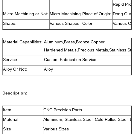
Rapid Prot
Micro Machining or Not:
Micro Machining
Place of Origin:
Dong Guan
Shape:
Various Shapes
Color:
Various Co
Material Capabilities:
Aluminum,Brass,Bronze,Copper,
Hardened Metals,Precious Metals,Stainless Stee
Service:
Custom Fabrication Service
Alloy Or Not:
Alloy
Description:
Item
CNC Precision Parts
Material
Aluminum, Stainless Steel, Cold Rolled Steel, B
Size
Various Sizes