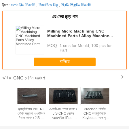
ওপেন বিল্ড সিএনসি
সিএনসিতে টাকু
থ্রিডি প্রিন্টেড সিএনসি
ট্যাগ:
,
,
এর সেরা মূল্য পান
Milling Micro Machining CNC
Machined Parts / Alloy Machined
Parts
MOQ：
1 sets for Mould; 100 pcs for
Part
চালিয়ে
CNC মেশিন যন্ত্রাংশ
অধিক
cison CNC
অ্যালুমিনিয়াম খাদ CNC
এএসটিএম / তালা লাগান /
Precison পলিশিং
Anodizi
ংশ এন্টি ঘর্ষণ
মেশিন যন্ত্রাংশ এএসটিএম
JIS CNC মেশিন
CNC অ্যালুমিনিয়াম
মেশিন পার্টস
িনিয়াম
/ তালা লাগান / JIS মান
যন্ত্রাংশ উচ্চ iPad /
Keyborad সঙ্গে পৃষ্ঠ
জন্য Preci
d সঙ্গে
CNC, উচ্চ Precison
মোবাইল ফোন /
Shining যন্ত্রাংশ মেশিন
মেশিন অ্যালু
প্রক্রিয়া
Computuer জন্য
Keybo