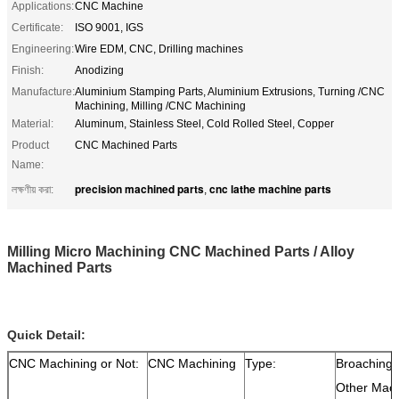
Applications:
CNC Machine
Certificate:
ISO 9001, IGS
Engineering:
Wire EDM, CNC, Drilling machines
Finish:
Anodizing
Manufacture:
Aluminium Stamping Parts, Aluminium Extrusions, Turning /CNC
Machining, Milling /CNC Machining
Material:
Aluminum, Stainless Steel, Cold Rolled Steel, Copper
Product
CNC Machined Parts
Name:
precision machined parts
cnc lathe machine parts
লক্ষণীয় করা:
,
Milling Micro Machining CNC Machined Parts / Alloy
Machined Parts
Quick Detail:
CNC Machining or Not:
CNC Machining
Type:
Broaching,D
Other Mach