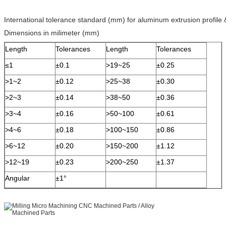
International tolerance standard (mm) for aluminum extrusion profile
Dimensions in milimeter (mm)
Length
Tolerances
Length
Tolerances
≤1
±0.1
>19~25
±0.25
>1~2
±0.12
>25~38
±0.30
>2~3
±0.14
>38~50
±0.36
>3~4
±0.16
>50~100
±0.61
>4~6
±0.18
>100~150
±0.86
>6~12
±0.20
>150~200
±1.12
>12~19
±0.23
>200~250
±1.37
Angular
±1°