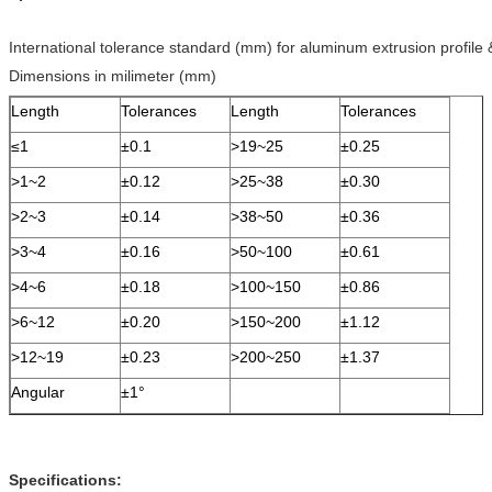
International tolerance standard (mm) for aluminum extrusion profile
Dimensions in milimeter (mm)
Length
Tolerances
Length
Tolerances
≤1
±0.1
>19~25
±0.25
>1~2
±0.12
>25~38
±0.30
>2~3
±0.14
>38~50
±0.36
>3~4
±0.16
>50~100
±0.61
>4~6
±0.18
>100~150
±0.86
>6~12
±0.20
>150~200
±1.12
>12~19
±0.23
>200~250
±1.37
Angular
±1°
Specifications: