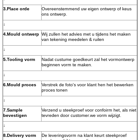
3.Place orde
Overeenstemmend uw eigen ontwerp of keus
ons ontwerp.
↓
4.Mould ontwerp
Wij zullen het advies met u tijdens het maken
van tekening meedelen & ruilen
↓
5.Tooling vorm
Nadat custume goedkeurt zal het vormontwerp
beginnen vorm te maken.
↓
6.Mould proces
Verstrek de foto's voor klant hen het bewerken
proces tonen
↓
7.Sample
Verzend u steekproef voor confoirm het, als niet
bevestigen
tevreden door customer.we vorm wijzigt.
↓
8.Delivery vorm
De leveringsvorm na klant keurt steekproef