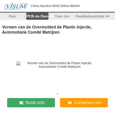
China Injection Mold Online Market
Huis
PCB-de Diensten
Over ons
Kwaliteitscontrole
>>
Vormen van de Overmolded de Plastic Injectie,
Automobiele Comité Matrijzen
Beste prijs
Contacteer ons