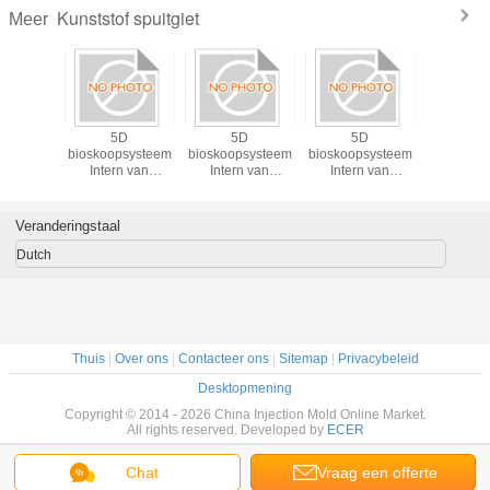
Kunststof spuitgiet
Meer
astic de
5D
5D
5D
Professi
vorm van
bioskoopsysteem
bioskoopsysteem
bioskoopsysteem
Plast
precisie
Intern van
Intern van
Intern van
Injecti
Mobiele die Auto
Mobiele die Auto
Mobiele die Auto
met Wiel, naar de
met Wiel, naar de
met Wiel, naar de
overvolle plaatsen
overvolle plaatsen
overvolle plaatsen
Veranderingstaal
wordt verplaatst
wordt verplaatst
wordt verplaatst
Dutch
Thuis
|
Over ons
|
Contacteer ons
|
Sitemap
|
Privacybeleid
Desktopmening
Copyright © 2014 - 2026 China Injection Mold Online Market.
All rights reserved. Developed by
ECER
Chat
Vraag een offerte