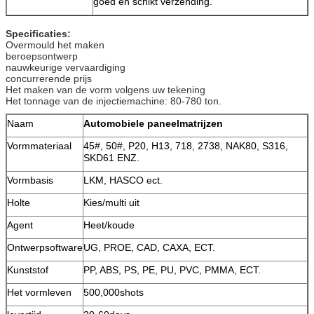
goed en schikt verzending.
Specificaties:
Overmould het maken
beroepsontwerp
nauwkeurige vervaardiging
concurrerende prijs
Het maken van de vorm volgens uw tekening
Het tonnage van de injectiemachine: 80-780 ton.
Naam
Automobiele paneelmatrijzen
Vormmateriaal
45#, 50#, P20, H13, 718, 2738, NAK80, S316,
SKD61 ENZ.
Vormbasis
LKM, HASCO ect.
Holte
Kies/multi uit
Agent
Heet/koude
Ontwerpsoftware
UG, PROE, CAD, CAXA, ECT.
Kunststof
PP, ABS, PS, PE, PU, PVC, PMMA, ECT.
Het vormleven
500,000shots