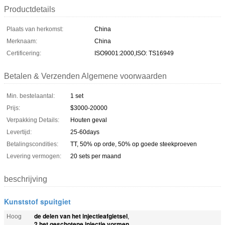
Productdetails
Plaats van herkomst:
China
Merknaam:
China
Certificering:
ISO9001:2000,ISO: TS16949
Betalen & Verzenden Algemene voorwaarden
Min. bestelaantal:
1 set
Prijs:
$3000-20000
Verpakking Details:
Houten geval
Levertijd:
25-60days
Betalingscondities:
TT, 50% op orde, 50% op goede steekproeven
Levering vermogen:
20 sets per maand
beschrijving
Kunststof spuitgiet
de delen van het injectieafgietsel
Hoog
,
2 het geschotene injectie vormen