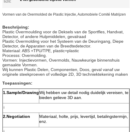
licht:
Vormen van de Overmolded de Plastic Injectie, Automobiele Comité Matrijzen
Beschrijving:
Plastic Overmoulding voor de Deksels van de Sportfles, Handvat,
Detector, of andere Hulpmiddelen, gevalraad
Plastic Overmolding voor het Systeem van de Deuringang, Diepe
Detector, de Apparaten van de Breedtedetector.
Materiaal: ABS +TPU/TPE, plastic+plastic
Processs: Overmolding.
Vormen: Injectievormen, Overmolds, Nauwkeurige binnenshuis
gemaakte Vormen.
Wij kunnen Plastic Delen, Componenten, Doos, geval vanaf uw
originele steekproeven of volledige 2D, 3D techniektekening maken
Toepassingen:
1.Sample/Drawing
Wij hebben uw detail nodig duidelijk vereisen, te
bieden gelieve 3D aan.
↓
2.Negotiation
Materiaal, holte, prijs, levertijd, betalingstermijn,
enz.
↓