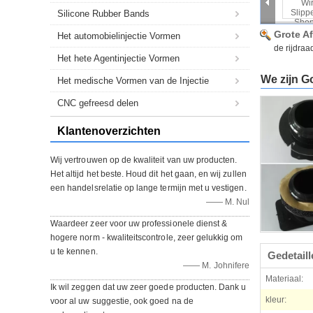
Silicone Rubber Bands
Grote A
Het automobielinjectie Vormen
de rijdra
Het hete Agentinjectie Vormen
We zijn G
Het medische Vormen van de Injectie
CNC gefreesd delen
Klantenoverzichten
Wij vertrouwen op de kwaliteit van uw producten.
Het altijd het beste. Houd dit het gaan, en wij zullen
een handelsrelatie op lange termijn met u vestigen.
—— M. Nul
Waardeer zeer voor uw professionele dienst &
hogere norm - kwaliteitscontrole, zeer gelukkig om
u te kennen.
Gedetail
—— M. Johnifere
Materiaal:
Ik wil zeggen dat uw zeer goede producten. Dank u
kleur:
voor al uw suggestie, ook goed na de