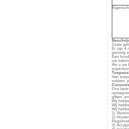
Eigensc
Beschrij
Zoals get
Er zijn 4
genoeg en
Een houde
uw zaken n
Als u uw 
superieur
Toepass
Van toepa
sokken, p
Concurre
Ons bedri
opslagver
giften, a
Wij hebb
Wij hebb
Wij hebb
1)
Alumin
2)
Houten
Regelmat
3)
Acrylp