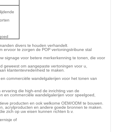
lijdende
orten
 goed
admanden divers te houden verhandelt.
m ervoor te zorgen de POP vertoningstribune stal
uw signage voor betere merkerkenning te tonen, die voor
heugd geweest om aangepaste vertoningen voor u,
 aan klantentevredenheid te maken.
n en commerciële wandelgalerijen voor het tonen van
 ervaring die high-end de inrichting van de
len en commerciële wandelgalerijen voor speelgoed,
inctieve producten en ook welkome OEM/ODM te bouwen.
en, acrylproducten en andere goede bronnen te maken.
e zich op uw eisen kunnen richten b.v.
rnisje of