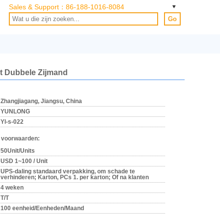
Sales & Support：
86-188-1016-8084
Go
et Dubbele Zijmand
Zhangjiagang, Jiangsu, China
YUNLONG
Yl-s-022
 voorwaarden:
50Unit/Units
USD 1~100 / Unit
UPS-daling standaard verpakking, om schade te
verhinderen; Karton, PCs 1. per karton; Of na klanten
4 weken
T/T
100 eenheid/Eenheden/Maand