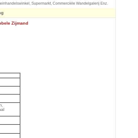
leinhandelswinkel, Supermarkt, Commerciële Wandelgalerij Enz.
ng
ubbele Zijmand
n,
aal