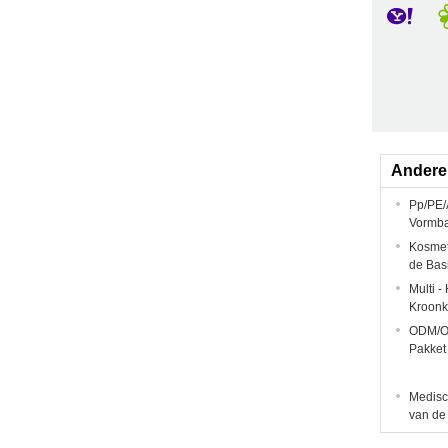
Andere
Pp/PE/
Vormba
Kosmet
de Bas
Multi -
Kroonk
ODM/OE
Pakket
Medisc
van de