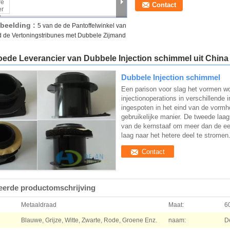
Contact
fbeelding :
5 van de de Pantoffelwinkel van
ad de Vertoningstribunes met Dubbele Zijmand
oede Leverancier van Dubbele Injection schimmel uit China
Dubbele Injection schimmel
Een parison voor slag het vormen w
injectionoperations in verschillende 
ingespoten in het eind van de vormho
gebruikelijke manier. De tweede laag
van de kernstaaf om meer dan de eers
laag naar het hetere deel te stromen
Contact
leerde productomschrijving
Metaaldraad
Maat:
6
Blauwe, Grijze, Witte, Zwarte, Rode, Groene Enz.
naam:
D