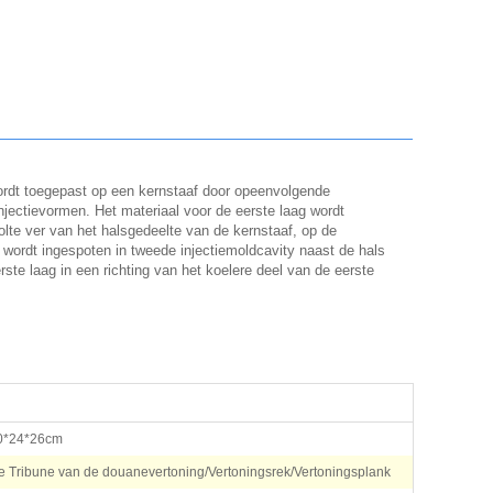
ordt toegepast op een kernstaaf door opeenvolgende
injectievormen. Het materiaal voor de eerste laag wordt
lte ver van het halsgedeelte van de kernstaaf, op de
 wordt ingespoten in tweede injectiemoldcavity naast de hals
te laag in een richting van het koelere deel van de eerste
.
0*24*26cm
e Tribune van de douanevertoning/Vertoningsrek/Vertoningsplank