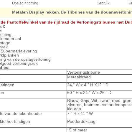
Opslaginrichting
Gebruik:
K
Metalen Display rekken
De Tribunes van de douanevertoni
,
 de Pantoffelwinkel van de rijdraad de Vertoningstribunes met D
il:
k,
ichting,
ktmateriaal
ntage
srek
 Supermarktlevering
ktplanken
ting van de opslagvertoning
elgoed vertoningsrek
ties:
Vertoningstribune
l
Metaaldraad
etingen
24 " W x 4 " H X12 " D
en
60 " H x 24 " W x 26 " D
Blauw, Grijs, Wit, zwart, rood, groe
zilveren, bruin en een ander speci
kleuren
te van de tekenhouder
7 " H x 11 " W
kte het Eindigen
Poederdeklaag
5 of meer