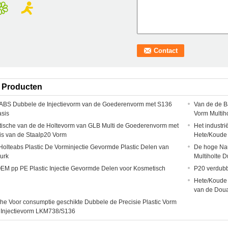
 Producten
ABS Dubbele de Injectievorm van de Goederenvorm met S136
Van de de B
sis
Vorm Multih
ische van de de Holtevorm van GLB Multi de Goederenvorm met
Het industri
is van de Staalp20 Vorm
Hete/Koude
 Holteabs Plastic De Vorminjectie Gevormde Plastic Delen van
De hoge Nau
urk
Multiholte 
M pp PE Plastic Injectie Gevormde Delen voor Kosmetisch
P20 verdubb
Hete/Koude 
van de Douan
he Voor consumptie geschikte Dubbele de Precisie Plastic Vorm
 Injectievorm LKM738/S136