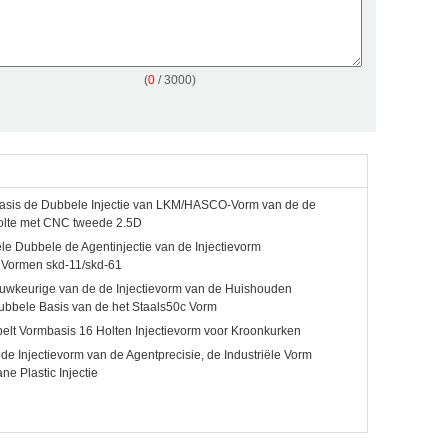
(
0
/ 3000)
asis de Dubbele Injectie van LKM/HASCO-Vorm van de de
olte met CNC tweede 2.5D
ële Dubbele de Agentinjectie van de Injectievorm
 Vormen skd-11/skd-61
wkeurige van de de Injectievorm van de Huishouden
Dubbele Basis van de het Staals50c Vorm
elt Vormbasis 16 Holten Injectievorm voor Kroonkurken
de Injectievorm van de Agentprecisie, de Industriële Vorm
e Plastic Injectie