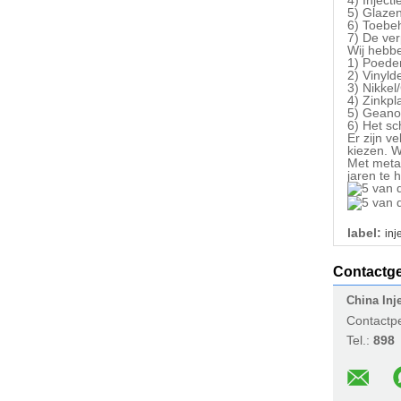
4)
Inject
5)
Glazen
6)
Toebeh
7)
De ver
Wij hebb
1)
Poeder
2)
Vinyld
3)
Nikkel
4)
Zinkpl
5)
Geanod
6)
Het sc
Er zijn v
kiezen. 
Met meta
jaren te 
label:
inj
Contactg
China Inj
Contactp
Tel.:
898