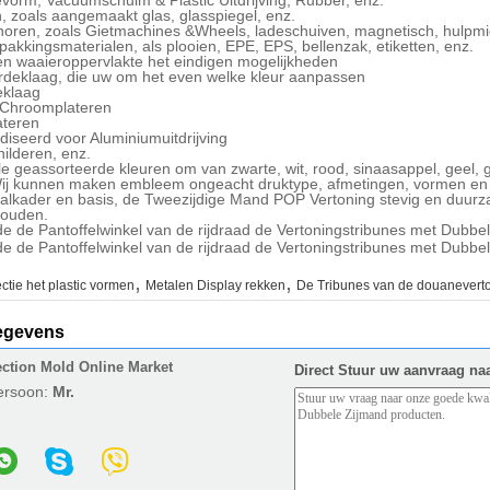
ievorm, Vacuümschuim & Plastic Uitdrijving, Rubber, enz.
, zoals aangemaakt glas, glasspiegel, enz.
oren, zoals Gietmachines &Wheels, ladeschuiven, magnetisch, hulpmi
pakkingsmaterialen, als plooien, EPE, EPS, bellenzak, etiketten, enz.
en waaieroppervlakte het eindigen mogelijkheden
deklaag, die uw om het even welke kleur aanpassen
eklaag
/Chroomplateren
ateren
iseerd voor Aluminiumuitdrijving
hilderen, enz.
ele geassorteerde kleuren om van zwarte, wit, rood, sinaasappel, geel,
Wij kunnen maken embleem ongeacht druktype, afmetingen, vormen e
alkader en basis, de Tweezijdige Mand POP Vertoning stevig en duurza
houden.
,
,
ectie het plastic vormen
Metalen Display rekken
De Tribunes van de douanevert
egevens
ection Mold Online Market
Direct Stuur uw aanvraag na
ersoon:
Mr.