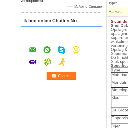
verkoopdienst.
Type:
—— M. Abílio Cipriano
Markeren:
Ik ben online Chatten Nu
5 van de
Snel Deta
Opslagre
opslaginr
supermar
winkelmo
vertoning
Opslag &
Supermar
De Inrich
Stuk spe
Specifica
Type
Materiaa
Mandafm
Afmeting
Kleur
De Groot
Oppervla
Rijen