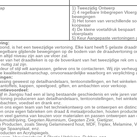
hap
1)
Tweezijdig Ontwerp
2)
4 regelbare Inbegrepen Vloerg
bewegingen
3)
Het tonen van verschillende so
koopwaar
4)
De kleine voetafdruk bespaart
vloerplaats
5)
Keur Aangepaste vertoningen
ving:
oond, is het een tweezijdige vertoning. Elke kant heeft 5 gelaste dra
 regelbare glijdende bewegingen op de bodem van de draadvertoning o
 altijd niveau zijn aan uw vloer zal.
r van het draadteken is op de bovenkant van het tweezijdige rek om 
uttig zal zijn.
kleur of stijl wilt aanpassen, gelieve ons te contacteren. Wij zijn ver
e kwaliteitsvakmanschap, onvoorwaardelijke waarborg en verplichting
ingen:
ssing geweest op detailhandelaars, tentoonstellingen, en het winkele
antoffels, kappen, speelgoed, giften, en ambachten voor verkoop.
ntievoordeel:
jf in Jiangsu had een al lang bestaande geschiedenis en vele jaren van
toning produceren aan detailhandelaars, tentoonstellingen, het winke
mbachten, voedsel en drank enz.
en ons eigen team van het techniekontwerp om te ontwerpen en dist
en onze eigen fabrieken om draad & metaalproducten, houten product
en veel gamma van keuzen voor materialen en passen ontwerpen aan di
iumuitdrijving, Gegoten Aluminium, Gegoten Zink, Gietijzer,
 Producten, zoals Stevig Gelamineerd hout, MDF, Triplex, Melamine, Ve
ige Spaanplaat, enz.
roducten en Acrylspiegels,