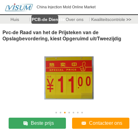
China Injection Mold Online Market
Huis
PCB-de Diensten
Over ons
Kwaliteitscontrole
>>
Pvc-de Raad van het de Prijsteken van de
Opslagbevordering, kiest Opgeruimd uit/Tweezijdig
Beste prijs
Contacteer ons