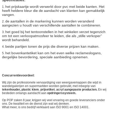
het prijskaartje wordt verwerkt door pvc met beide kanten. Het
1.
heeft heldere kleur die de aandacht van klanten kan gemakkelijk
vangen.
de aantallen in de markering kunnen worden veranderd
2.
aangezien u houdt van verschillende aantallen te combineren.
het goed bij het tentoonstellen in het winkelen verzet tegenzich
3.
om tot een verkoopatmosfeer te leiden, die als „stille verkoper“
wordt behandeld.
beide partijen tonen de prijs die diverse prijzen kan maken.
4.
het bovenkantetiket kan om het even welke reclameslogans,
5.
dergelijke bevordering, speciale aanbieding opnemen.
Concurrentievoordeel:
Wij zijn de professionele vervaardiging van weergavemappen die wijd in
wandelgalerijen en supermarkten worden gebruikt, met inbegrip van
tekenhouder, plastic klem
,
prijsetiket
,
acryl aangepaste producten.
En wij
besteden onlangs aandacht aan
opdringerssysteem.
Op POP zaken 8 jaar, krijgen wij veel ervaring en goede leveranciers onder
ons. De kwaliteit en de dienst zijn wat wij denken.
What meer, is ons bedrijf verklaard aan ISO 9001 en ISO 14001.