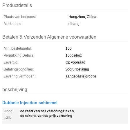
Productdetails
Plaats van herkomst:
Hangzhou, China
Merknaam:
qihang
Betalen & Verzenden Algemene voorwaarden
Min. bestelaantal:
100
Verpakking Details:
10pcs/box
Levertijd:
Op voorraad
Betalingscondities:
vooruitbetaling
Levering vermogen:
aangepaste grootte
beschrijving
Dubbele Injection schimmel
de raad van het vertoningsteken
Hoog
,
de tekens van de prijsvertoning
licht: