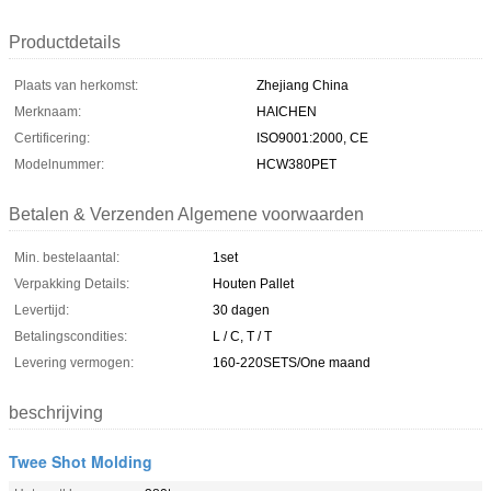
Productdetails
Plaats van herkomst:
Zhejiang China
Merknaam:
HAICHEN
Certificering:
ISO9001:2000, CE
Modelnummer:
HCW380PET
Betalen & Verzenden Algemene voorwaarden
Min. bestelaantal:
1set
Verpakking Details:
Houten Pallet
Levertijd:
30 dagen
Betalingscondities:
L / C, T / T
Levering vermogen:
160-220SETS/One maand
beschrijving
Twee Shot Molding