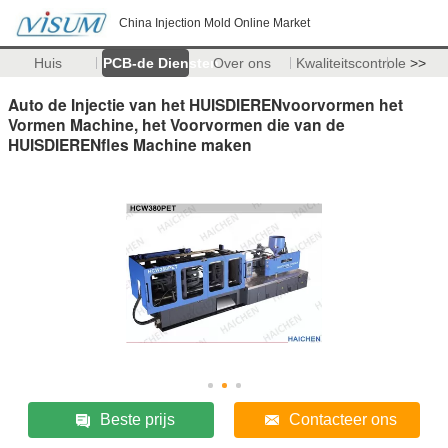
China Injection Mold Online Market
Huis
PCB-de Diensten
Over ons
Kwaliteitscontrole
>>
Auto de Injectie van het HUISDIERENvoorvormen het
Vormen Machine, het Voorvormen die van de
HUISDIERENfles Machine maken
Beste prijs
Contacteer ons