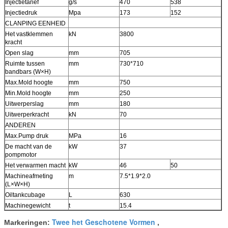
Injectietarief
g/s
470
538
Injectiedruk
Mpa
173
152
CLANPING EENHEID
Het vastklemmen
kN
3800
kracht
Open slag
mm
705
Ruimte tussen
mm
730*710
bandbars (W×H)
Max.Mold hoogte
mm
750
Min.Mold hoogte
mm
250
Uitwerperslag
mm
180
Uitwerperkracht
kN
70
ANDEREN
Max.Pump druk
MPa
16
De macht van de
kW
37
pompmotor
Het verwarmen macht
kW
46
50
Machineafmeting
m
7.5*1.9*2.0
(L×W×H)
Oiltankcubage
L
630
Machinegewicht
t
15.4
Twee het Geschotene Vormen
Markeringen:
,