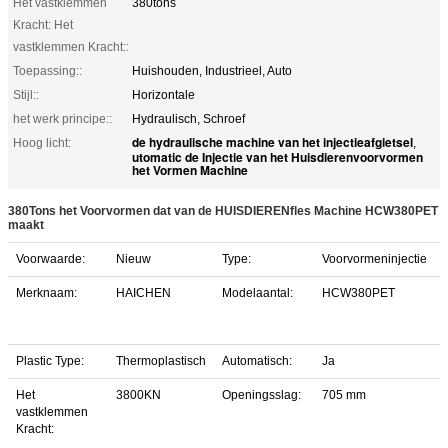
Het vastklemmen
380tons
Kracht: Het
vastklemmen Kracht::
Toepassing::
Huishouden, Industrieel, Auto
Stijl::
Horizontale
het werk principe::
Hydraulisch, Schroef
de hydraulische machine van het injectieafgietsel
Hoog licht:
,
utomatic de Injectie van het Huisdierenvoorvormen
het Vormen Machine
380Tons het Voorvormen dat van de HUISDIERENfles Machine HCW380PET
maakt
Voorwaarde:
Nieuw
Type:
Voorvormeninjectie
S
Merknaam:
HAICHEN
Modelaantal:
HCW380PET
Plastic Type:
Thermoplastisch
Automatisch:
Ja
Het
3800KN
Openingsslag:
705 mm
vastklemmen
Kracht: