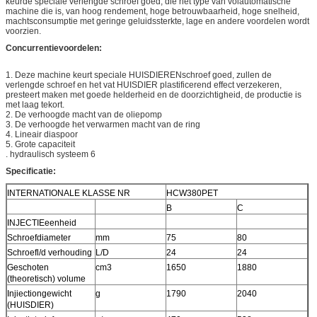
keurde speciale verlengde schroef goed, die het type van volautomatische
machine die is, van hoog rendement, hoge betrouwbaarheid, hoge snelheid,
machtsconsumptie met geringe geluidssterkte, lage en andere voordelen wordt
voorzien.
Concurrentievoordelen:
1. Deze machine keurt speciale HUISDIERENschroef goed, zullen de
verlengde schroef en het vat HUISDIER plastificerend effect verzekeren,
presteert maken met goede helderheid en de doorzichtigheid, de productie is
met laag tekort.
2. De verhoogde macht van de oliepomp
3. De verhoogde het verwarmen macht van de ring
4. Lineair diaspoor
5. Grote capaciteit
. hydraulisch systeem 6
Specificatie:
INTERNATIONALE KLASSE NR
HCW380PET
B
C
INJECTIEeenheid
Schroefdiameter
mm
75
80
Schroefl/d verhouding
L/D
24
24
Geschoten
cm3
1650
1880
(theoretisch) volume
Injiectiongewicht
g
1790
2040
(HUISDIER)