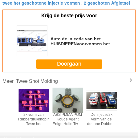
twee het geschotene injectie vormen
2 geschoten Afgietsel
,
Krijg de beste prijs voor
Auto de Injectie van het
HUISDIERENvoorvormen het
Vormen Machine, het Voorvormen
die van de HUISDIERENfles
Machine maken
Doorgaan
Twee Shot Molding
Meer
ee het
2k vorm van
ABS PMMA POM
De Injectie2k
Douane D
otene
Rubberdrukknopinjectie
Koude Agent
Vorm van de
Kleur Tw
men
Twee het
Enige Holte Twee
douane Dubbele
Gescho
Geschotene
het Geschotene
Kleur, twee het
Vorm
Vormen Overmold
het Vormen
Geschotene
Bewerken met
Vormen voor