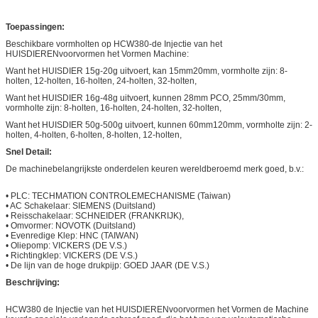
Toepassingen:
Beschikbare vormholten op HCW380-de Injectie van het
HUISDIERENvoorvormen het Vormen Machine:
Want het HUISDIER 15g-20g uitvoert, kan 15mm20mm, vormholte zijn: 8-
holten, 12-holten, 16-holten, 24-holten, 32-holten,
Want het HUISDIER 16g-48g uitvoert, kunnen 28mm PCO, 25mm/30mm,
vormholte zijn: 8-holten, 16-holten, 24-holten, 32-holten,
Want het HUISDIER 50g-500g uitvoert, kunnen 60mm120mm, vormholte zijn: 2-
holten, 4-holten, 6-holten, 8-holten, 12-holten,
Snel Detail:
De machinebelangrijkste onderdelen keuren wereldberoemd merk goed, b.v.:
• PLC: TECHMATION CONTROLEMECHANISME (Taiwan)
• AC Schakelaar: SIEMENS (Duitsland)
• Reisschakelaar: SCHNEIDER (FRANKRIJK),
• Omvormer: NOVOTK (Duitsland)
• Evenredige Klep: HNC (TAIWAN)
• Oliepomp: VICKERS (DE V.S.)
• Richtingklep: VICKERS (DE V.S.)
• De lijn van de hoge drukpijp: GOED JAAR (DE V.S.)
Beschrijving:
HCW380 de Injectie van het HUISDIERENvoorvormen het Vormen de Machine