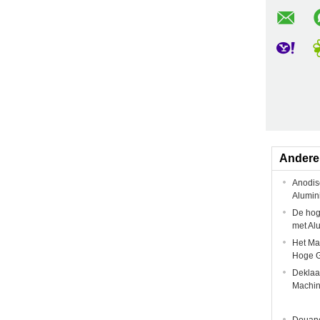
Andere
Anodis
Alumin
De hog
met Al
Het Ma
Hoge G
Deklaa
Machin