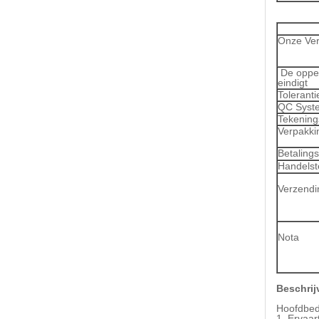
V
Onze Ver
De opper
eindigt
Toleranti
QC Syst
Tekening
Verpakki
Betaling
Handelst
Verzendi
Nota
Beschrij
Hoofdbedr
1. Ervaar