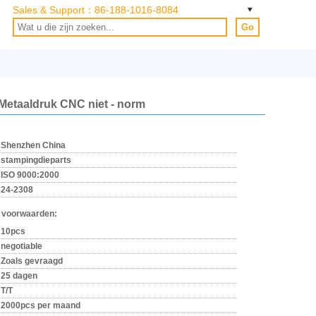
Sales & Support：
86-188-1016-8084
Go
Metaaldruk CNC niet - norm
Shenzhen China
stampingdieparts
ISO 9000:2000
24-2308
 voorwaarden:
10pcs
negotiable
Zoals gevraagd
25 dagen
T/T
2000pcs per maand