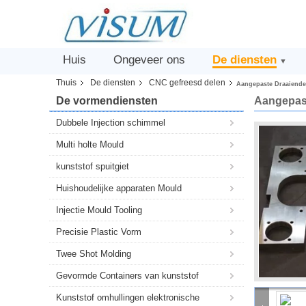
Huis
Ongeveer ons
De diensten
▼
Thuis
De diensten
CNC gefreesd delen
Aangepaste Draaiende
De vormendiensten
Aangepast
Dubbele Injection schimmel
Multi holte Mould
kunststof spuitgiet
Huishoudelijke apparaten Mould
Injectie Mould Tooling
Precisie Plastic Vorm
Twee Shot Molding
Gevormde Containers van kunststof
Kunststof omhullingen elektronische