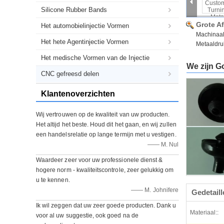
Silicone Rubber Bands
Grote A
Het automobielinjectie Vormen
Machinaal
Het hete Agentinjectie Vormen
Metaaldru
Het medische Vormen van de Injectie
We zijn G
CNC gefreesd delen
Klantenoverzichten
Wij vertrouwen op de kwaliteit van uw producten.
Het altijd het beste. Houd dit het gaan, en wij zullen
een handelsrelatie op lange termijn met u vestigen.
—— M. Nul
Waardeer zeer voor uw professionele dienst &
hogere norm - kwaliteitscontrole, zeer gelukkig om
u te kennen.
—— M. Johnifere
Gedetail
Ik wil zeggen dat uw zeer goede producten. Dank u
Materiaal::
voor al uw suggestie, ook goed na de