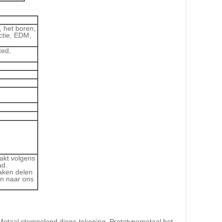
 het boren,
ctie, EDM,
ted,
akt volgens
ad.
aken delen
en naar ons
n Metaal stempelend diepe tekening, Prototypemetaal het