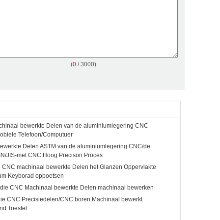
(
0
/ 3000)
hinaal bewerkte Delen van de aluminiumlegering CNC
obiele Telefoon/Computuer
bewerkte Delen ASTM van de aluminiumlegering CNC/de
IN/JIS-met CNC Hoog Precison Proces
e CNC machinaal bewerkte Delen het Glanzen Oppervlakte
ium Keyborad oppoetsen
 die CNC Machinaal bewerkte Delen machinaal bewerken
ie CNC Precisiedelen/CNC boren Machinaal bewerkt
nd Toestel