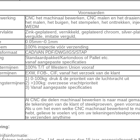
oorwaarden
werking
CNC het machinaal bewerken, CNC malen en het draaien,
het malen, het buigen, het stempelen, het onttrekken, inje
WEDM
vlakte
Zink-geplateerd, vernikkeld, geplateerd chroom, silver-pla
vergulde, imitatie verguld,
e
0.05mm~0.1mm
eem
100% inspectie vóór verzending
sformaat
CAD/VAN PDF/DWG/IGS/STAP
ng
Standaardpakket/Kartondoos of Pallet etc.
vanaf aangepaste specificaties
stermijnen
100% T/T of Western Union vooraf
ermijnen
EXW, FOB-, CIF, vanaf het verzoek van de klant
1) 0-100kg: druk & de prioriteit van de luchtvracht uit
ngstermijnen
2) >100kg: overzeese vrachtprioriteit
3) Vanaf aangepaste specificaties
Al CNC die delen machinaal bewerken is naar maat gema
de tekeningen van de klant of steekproeven, geen voorra
Als u om het even welke CNC machinaal bewerkend te m
hebt, gelieve te voelen vrij om uw tekeningen/steekproev
te verzenden anythime
ving:
ijfsinformatie:
t Estone industrieel Co., Ltd, met meer dan 15 jaar, gespecialiseerd i