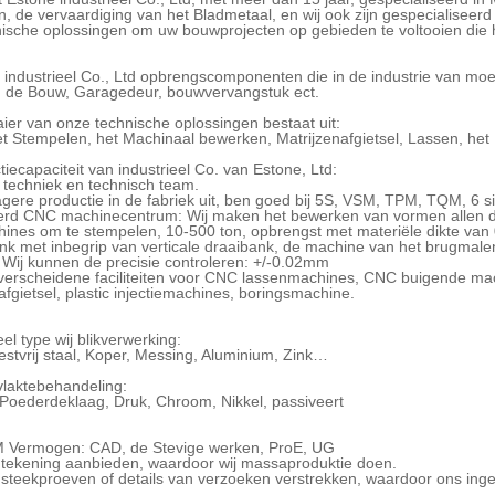
, de vervaardiging van het Bladmetaal, en wij ook zijn gespecialisee
ische oplossingen om uw bouwprojecten op gebieden te voltooien die het
 industrieel Co., Ltd opbrengscomponenten die in de industrie van moe
r, de Bouw, Garagedeur, bouwvervangstuk ect.
ier van onze technische oplossingen bestaat uit:
t Stempelen, het Machinaal bewerken, Matrijzenafgietsel, Lassen, het Bu
tiecapaciteit van industrieel Co. van Estone, Ltd:
 techniek en technisch team.
gere productie in de fabriek uit, ben goed bij 5S, VSM, TPM, TQM, 6 s
erd CNC machinecentrum: Wij maken het bewerken van vormen allen 
hines om te stempelen, 10-500 ton, opbrengst met materiële dikte van
ank met inbegrip van verticale draaibank, de machine van het brugma
Wij kunnen de precisie controleren: +/-0.02mm
 verscheidene faciliteiten voor CNC lassenmachines, CNC buigende ma
afgietsel, plastic injectiemachines, boringsmachine.
eel type wij blikverwerking:
estvrij staal, Koper, Messing, Aluminium, Zink…
vlaktebehandeling:
 Poederdeklaag, Druk, Chroom, Nikkel, passiveert
Vermogen: CAD, de Stevige werken, ProE, UG
t tekening aanbieden, waardoor wij massaproduktie doen.
 steekproeven of details van verzoeken verstrekken, waardoor ons in