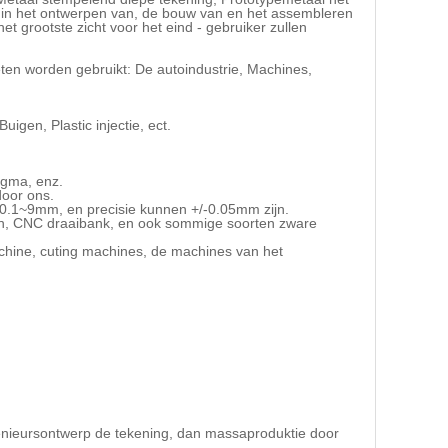
rd in het ontwerpen van, de bouw van en het assembleren
 grootste zicht voor het eind - gebruiker zullen
ten worden gebruikt: De autoindustrie, Machines,
igen, Plastic injectie, ect.
igma, enz.
door ons.
 0.1~9mm, en precisie kunnen +/-0.05mm zijn.
len, CNC draaibank, en ook sommige soorten zware
chine, cuting machines, de machines van het
genieursontwerp de tekening, dan massaproduktie door