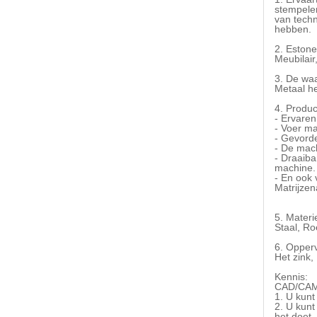
stempelen
van techn
hebben.
2. Estone
Meubilai
3. De waa
Metaal he
4. Produc
- Ervaren
- Voer ma
- Gevord
- De mac
- Draaib
machine. 
- En ook
Matrijzen
5. Materi
Staal, Ro
6. Opper
Het zink,
Kennis:
CAD/CAM 
1. U kun
2. U kunt
het doet.