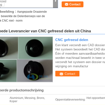
Contact
fbeelding :
Aangepaste Draaiende
 bewerkte de Delenberoeps van de
k CNC niet - norm
oede Leverancier van CNC gefreesd delen uit China
CNC gefreesd delen
Een klant verzendt een CAD dossier
Het systeem beoordeelt het CAD doss
Één of meerdere aanvaardbaarheidscr
worden machinaal bewerkt in twee ver
verzendt het systeem een dossier naa
wijziging om manufactur
Contact
leerde productomschrijving
Aluminium, Messing, Brons,
Het oppoetsen,
Oppervlakteverwerking:
Koper