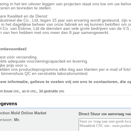
ring in het ten uitvoer leggen van projecten staat ons toe om uw beho
ficeren en tevreden te stellen.
re Kwaliteit en de Dienst:
dustrieel die Co., Ltd, tegen 15 jaar van ervaring wordt gesteund, zijn
 in het dagelijkse beheer van onze fabriek en wij kunnen beloften om o
el Co. van Estone, Ltd de diensten aan vele grote bedrijven van de V.S
 van hen hebben met ons meer dan 8 jaar samengewerkt.
ntievoordeel:
est vóór verzending.
kte adequate voorzieningcapaciteit en levering.
ke prijs voor u.
lden ons productieprogramma elke dag aan klanten per e-mail of foto'
binnenshuis QC en verstrekte laboratoriumtest.
ere informatie, gelieve te voelen vrij om ons te contacteren, die
,
,
en bouw cnc
as in cnc
3d gedrukte cnc
egevens
ection Mold Online Market
Direct Stuur uw aanvraag na
ersoon:
Mr.