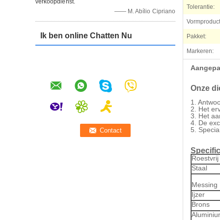
verkoopdienst.
Tolerantie:
—— M. Abílio Cipriano
Vormproducti
Ik ben online Chatten Nu
Pakket:
Markeren:
Aangepas
Onze di
1.
Antwoo
2.
Het er
3.
Het aa
4.
De exc
5.
Specia
Specific
Roestvrij
Staal
Messing
Ijzer
Brons
Alumini