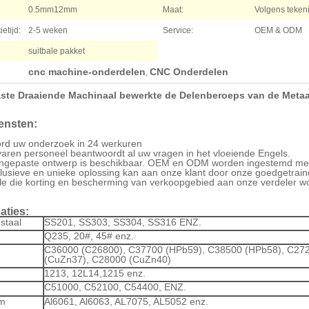
0.5mm12mm
Maat:
Volgens teken
etijd:
2-5 weken
Service:
OEM & ODM
suitbale pakket
cnc machine-onderdelen
CNC Onderdelen
,
te Draaiende Machinaal bewerkte de Delenberoeps van de Metaa
ensten:
rd uw onderzoek in 24 werkuren
varen personeel beantwoordt al uw vragen in het vloeiende Engels.
ngepaste ontwerp is beschikbaar. OEM en ODM worden ingestemd me
lusieve en unieke oplossing kan aan onze klant door onze goedgetrain
le die korting en bescherming van verkoopgebied aan onze verdeler 
aties:
 staal
SS201, SS303, SS304, SS316 ENZ.
Q235, 20#, 45# enz.
C36000 (C26800), C37700 (HPb59), C38500 (HPb58), C27
(CuZn37), C28000 (CuZn40)
1213, 12L14,1215 enz.
C51000, C52100, C54400, ENZ.
um
Al6061, Al6063, AL7075, AL5052 enz.