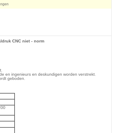
ingen
ldruk CNC niet - norm
t.
de en ingenieurs en deskundigen worden verstrekt.
wordt geboden.
200