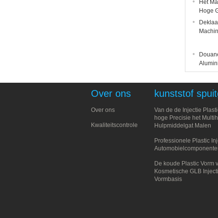
Het Ma
Hoge G
Deklaa
Machin
Douane
Alumin
Over ons
kunststof spuit
Over ons
Van de de Injectie Plast
hoge Precisie het Multih
Kwaliteitscontrole
Hulpmiddelgat Malen
Professionele Plastic In
Automobielcomponente
De koude Plastic Vorm 
Kosmetische GLB Inject
Vormbasis