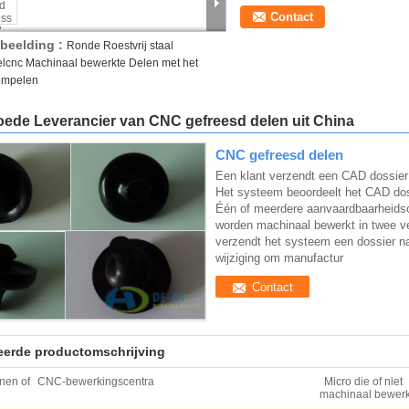
Contact
fbeelding :
Ronde Roestvrij staal
lcnc Machinaal bewerkte Delen met het
empelen
oede Leverancier van CNC gefreesd delen uit China
CNC gefreesd delen
Een klant verzendt een CAD dossier
Het systeem beoordeelt het CAD doss
Één of meerdere aanvaardbaarheidscr
worden machinaal bewerkt in twee ver
verzendt het systeem een dossier naa
wijziging om manufactur
Contact
leerde productomschrijving
nen of
CNC-bewerkingscentra
Micro die of niet
machinaal bewerkt