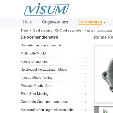
Huis
Ongeveer ons
De diensten
▼
Thuis
De diensten
CNC gefreesd delen
Ronde Roestvrij staa
De vormendiensten
Ronde Roe
Dubbele Injection schimmel
Multi holte Mould
kunststof spuitgiet
Huishoudelijke apparaten Mould
Injectie Mould Tooling
Precisie Plastic Vorm
Twee Shot Molding
Gevormde Containers van kunststof
Kunststof omhullingen elektronische