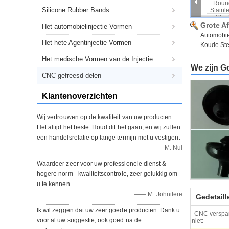
Silicone Rubber Bands
Grote A
Het automobielinjectie Vormen
Automobie
Het hete Agentinjectie Vormen
Koude St
Het medische Vormen van de Injectie
We zijn G
CNC gefreesd delen
Klantenoverzichten
Wij vertrouwen op de kwaliteit van uw producten.
Het altijd het beste. Houd dit het gaan, en wij zullen
een handelsrelatie op lange termijn met u vestigen.
—— M. Nul
Waardeer zeer voor uw professionele dienst &
hogere norm - kwaliteitscontrole, zeer gelukkig om
u te kennen.
—— M. Johnifere
Gedetail
Ik wil zeggen dat uw zeer goede producten. Dank u
CNC verspa
voor al uw suggestie, ook goed na de
niet: