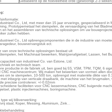
d
Gebaseerd op de hoeveelheid orde (gewoonlijk 2-3 weken
ng:
fsinformatie:
ndustrieel Co., Ltd, met meer dan 15 jaar ervarings, gespecialiseerd in
ening, Prototypemetaal het stempelen, de vervaardiging van het Bladmet
 en het assembleren van technische oplossingen om uw bouwprojecten o
uiker zullen hebben.
ndustrieel Co., Ltd opbrengscomponenten die in de industrie van moete
aragedeur, bouwvervangstuk ect.
r van onze technische oplossingen bestaat uit:
Stempelen, het Machinaal bewerken, Matrijzenafgietsel, Lassen, het Buig
ecapaciteit van industrieel Co. van Estone, Ltd:
echniek en technisch team.
re productie in de fabriek uit, ben goed bij 5S, VSM, TPM, TQM, 6 sig
d CNC machinecentrum: Wij maken het bewerken van vormen allen do
es om te stempelen, 10-500 ton, opbrengst met materiële dikte van 0
 met inbegrip van verticale draaibank, de machine van het brugmale
de precisie controleren: +/-0.02mm
rscheidene faciliteiten voor CNC lassenmachines, CNC buigende machi
gietsel, plastic injectiemachines, boringsmachine.
 type wij blikverwerking:
tvrij staal, Koper, Messing, Aluminium, Zink…
aktebehandeling: