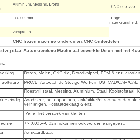
Aluminium, Messing, Brons
CNC deeltype:
n:
+/-0.001mm
Hoge
nauwkeurigheid:
verspanen
CNC frezen machine-onderdelen
CNC Onderdelen
,
tvrij staal Automobielcnc Machinaal bewerkte Delen met het Ko
es:
rwerking
Boren, Malen, CNC die, Draadknipsel, EDM & enz. draaie
 Software
PRO/E, Autocad, de Stevige Werken, UG, CAD/CAM/CAE
Roestvrij staal, Messing, Aluminium, Staal, Koolstofstaal, 
kte eindigt
Anodiseer; het oppoetsen; zink/nikkel/chroom/gouden plat
vernietigen, Fosfaatdeklaag & enz.
Vanaf het verzoek van klanten
recisie
+/- 0.005--0.02mm/kunnen ook worden aangepast.
ven
Aanvaardbaar.