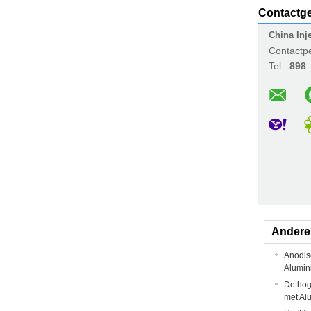
Contactg
China Inj
Contactp
Tel.:
898
Andere
Anodis
Alumin
De hog
met Al