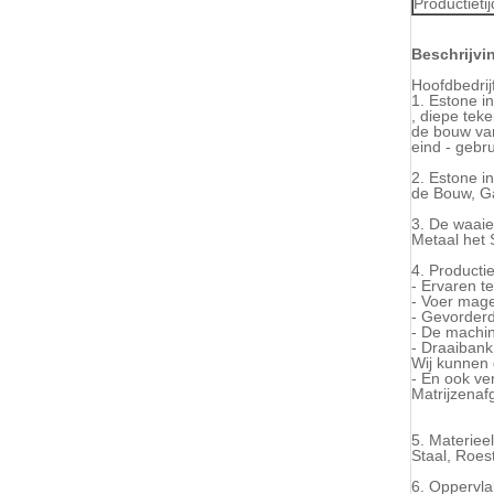
Productietij
Beschrijvi
Hoofdbedrij
1. Estone i
, diepe tek
de bouw van
eind - gebr
2. Estone i
de Bouw, G
3. De waaie
Metaal het 
4. Producti
- Ervaren t
- Voer mage
- Gevorder
- De machin
- Draaibank
Wij kunnen 
- En ook ve
Matrijzenaf
5. Materieel
Staal, Roes
6. Oppervl