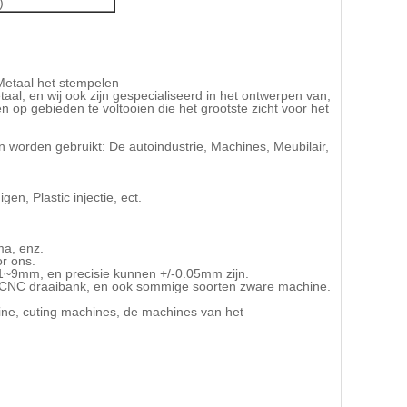
)
 Metaal het stempelen
aal, en wij ook zijn gespecialiseerd in het ontwerpen van,
p gebieden te voltooien die het grootste zicht voor het
n worden gebruikt: De autoindustrie, Machines, Meubilair,
en, Plastic injectie, ect.
ma, enz.
or ons.
.1~9mm, en precisie kunnen +/-0.05mm zijn.
n, CNC draaibank, en ook sommige soorten zware machine.
ne, cuting machines, de machines van het