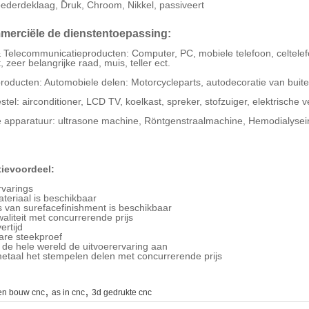
oederdeklaag, Druk, Chroom, Nikkel, passiveert
erciële de dienstentoepassing:
 & Telecommunicatieproducten: Computer, PC, mobiele telefoon, celtel
 zeer belangrijke raad, muis, teller ect.
producten: Automobiele delen: Motorcycleparts, autodecoratie van buiten
tel: airconditioner, LCD TV, koelkast, spreker, stofzuiger, elektrische ven
 apparatuur: ultrasone machine, Röntgenstraalmachine, Hemodialyseins
ievoordeel:
ervarings
materiaal is beschikbaar
ls van surefacefinishment is beschikbaar
aliteit met concurrerende prijs
ertijd
are steekproef
 de hele wereld de uitvoerervaring aan
metaal het stempelen delen met concurrerende prijs
,
,
en bouw cnc
as in cnc
3d gedrukte cnc