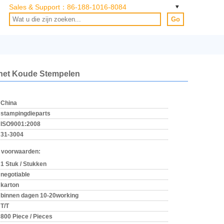
Sales & Support：
86-188-1016-8084
Go
 het Koude Stempelen
China
stampingdieparts
ISO9001:2008
31-3004
 voorwaarden:
1 Stuk / Stukken
negotiable
karton
binnen dagen 10-20working
T/T
800 Piece / Pieces