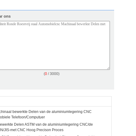
ar ons
(
0
/ 3000)
hinaal bewerkte Delen van de aluminiumlegering CNC
obiele Telefoon/Computuer
bewerkte Delen ASTM van de aluminiumlegering CNC/de
IN/JIS-met CNC Hoog Precison Proces