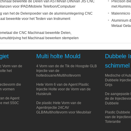
chinaal bewerkte de Delen van ASTM/van DIN/van JIS CNC
Precison di
lanzen voor IPAD/Mobiele Telefoon/Computuer
met Alumin
g van het de Delenpoeder van de aluminiumlegering CNC
Malenmicro
aal bewerkte voor het Testen van Instrument
Aluminium d
Metaal Geta
metaal die CNC Machinaal bewerkte Delen,
iumuitdrijving het Machinaal bewerken stempelen
giet
Multi holte Mould
Dubbele I
schimmel
ic Vorm van de
4 Vorm van de de Tik de Hoogste GLB
olte het
Injectie van de
holtedouane/Multiholtevorm
Medische of Aut
Dubbele Injecti
jectievorm die
Hete Vorm 6 van de Agent Plastic
Grijs
n vormen
Injectie Holte voor de Vorm van de
Huiskruik
De aangepaste P
van de Agent
de de Injectiev
ie met S50C
De plastic Hete Vorm van de
Dubbele
Agentinjectie 24CAV
GLB/Multiholtevorm voor Meubilair
Plastic Dubbel
van de Injecti
Tolerantie