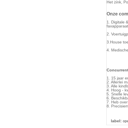
Het zink, P
Onze comm
1. Digitale
faxapparaat,
2. Voertuig
3.House toes
4. Medische
Concurrent
1. 15 jaar 
2. Allerlei 
3. Alle kind
4. Hoog - kw
5. Snelle lev
6. Beschikb
7. Heb over
8. Precisie
label:
op