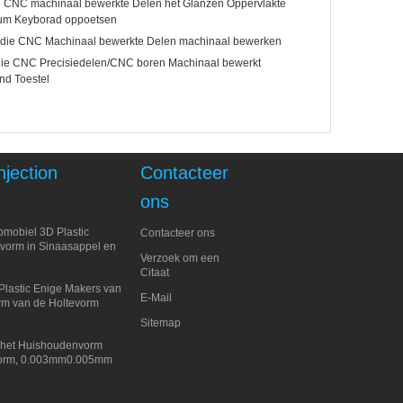
e CNC machinaal bewerkte Delen het Glanzen Oppervlakte
ium Keyborad oppoetsen
 die CNC Machinaal bewerkte Delen machinaal bewerken
ie CNC Precisiedelen/CNC boren Machinaal bewerkt
nd Toestel
njection
Contacteer
ons
omobiel 3D Plastic
Contacteer ons
evorm in Sinaasappel en
Verzoek om een
Citaat
lastic Enige Makers van
E-Mail
orm van de Holtevorm
Sitemap
e het Huishoudenvorm
evorm, 0.003mm0.005mm