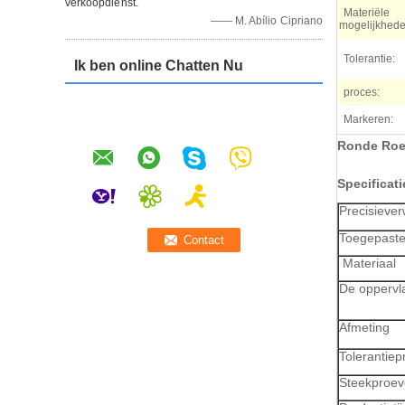
verkoopdienst.
Materiële
—— M. Abílio Cipriano
mogelijkhede
Tolerantie:
Ik ben online Chatten Nu
proces:
Markeren:
Ronde Roes
Specificati
Precisieve
Toegepaste
Materiaal
De oppervla
Afmeting
Tolerantiep
Steekproe