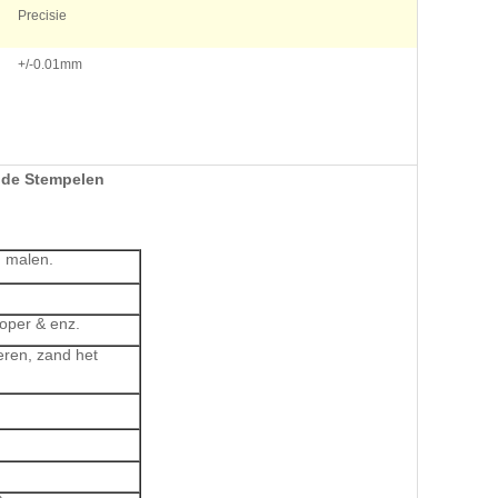
Precisie
+/-0.01mm
ude Stempelen
n malen.
Koper & enz.
eren, zand het