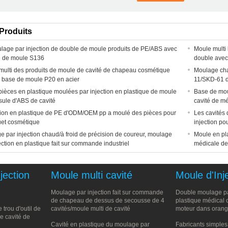
Produits
lage par injection de double de moule produits de PE/ABS avec
Moule multi
e de moule S136
double avec
multi des produits de moule de cavité de chapeau cosmétique
Moulage cha
a base de moule P20 en acier
11/SKD-61 d
 pièces en plastique moulées par injection en plastique de moule
Base de mou
sule d'ABS de cavité
cavité de m
ction en plastique de PE d'ODM/OEM pp a moulé des pièces pour
Les cavités
uet cosmétique
injection po
 par injection chaud/à froid de précision de coureur, moulage
Moule en pl
ection en plastique fait sur commande industriel
médicale d
jection
Moule multi cavité
Moule d'Inj
Moulage par injection fait sur commande
Double moulage pa
de chapeau de dessus de secousse de 4
plastique médical 
trou d'outil de
cavités/moule multi de cavité
moteur dans orange
de cavité de
Cavité en plastique du moulage par
Fabricants simples