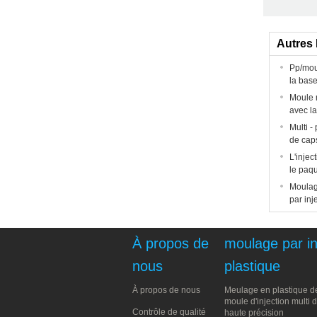
Autres 
Pp/mou
la bas
Moule 
avec l
Multi -
de cap
L'inje
le paq
Moulage
par inj
À propos de
moulage par in
nous
plastique
À propos de nous
Meulage en plastique de 
moule d'injection multi 
Contrôle de qualité
haute précision