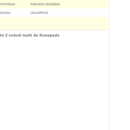
Technique:
extrusion plastique
Runner:
chaud/froid
 tir 2 coloré multi de Kneepads