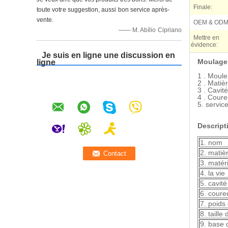
Finale:
toute votre suggestion, aussi bon service après-
vente.
OEM & ODM
—— M. Abílio Cipriano
Mettre en
évidence:
Je suis en ligne une discussion en
Moulage 
ligne
1 .
Moule
2 .
Matièr
3 .
Cavité
4 .
Coureu
5. servi
Descript
1.
nom
2.
matièr
3.
matér
4.
la vie
5. cavité
6. coure
7.
poids
8.
taille
9. base 