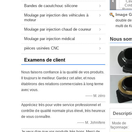
Bandes de caoutchouc silicone
Image G
Moulage par injection des véhicules à
moteur
double de 
multi de 
Moulage par injection chaud de coureur
Moulage par injection médical
Nous somm
pièces usinées CNC
Examens de client
Nous faisons confiance à la qualité de vos produits.
Il toujours le meilleur. Gardez cet aller, et nous
établirons des relations commerciales à long terme
avec vous.
—— M. zéro
Appréciez très pour votre service professionnel et
contrôle de qualité normale plus élevé, très heureux
Descripti
de vous connaître.
—— M. Johnifere
Mode de
façonnage:
Je veux dire que vos produits très bons. Merci de