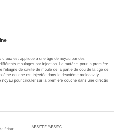
ine
s creux est appliqué à une tige de noyau par des
différents moulages par injection. Le matériel pour la première
e l'éloigné de cavité de moule de la partie de cou de la tige de
euxième couche est injectée dans le deuxième moldcavity
de noyau pour circuler sur la première couche dans une directio
ABS/TPE /ABS/PC
Matériau: