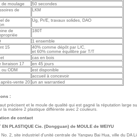
e de moulage
50 secondes
ssoires de
LKM
iel de
Ug, Pr/E, travaux solides, DAO
ion
ine de
180T
ppropriée
Q
1 ensemble
nt 15
40% comme dépôt par L/C,
et 60% comme équilibre par T/T
et
cas en bois
e livraison 17
en 45 jours
M ou ODM
est disponible
accueil à concevoir
e après-vente 20
un an warrantied
ions :
haut précisent et le moule de qualité qui est gagné la réputation large
par la matière 2 plastique différente avec 2 couleurs.
ation de contact
y
 EN PLASTIQUE Cie. (Dongguan) de MOULE de WEIYU
 No. 2, site industriel d'unité centrale de Yangwu Bai Hua, ville du 