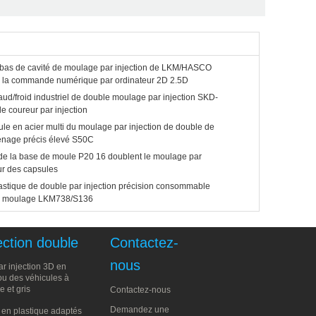
 bas de cavité de moulage par injection de LKM/HASCO
 la commande numérique par ordinateur 2D 2.5D
ud/froid industriel de double moulage par injection SKD-
e coureur par injection
le en acier multi du moulage par injection de double de
énage précis élevé S50C
 de la base de moule P20 16 doublent le moulage par
ur des capsules
astique de double par injection précision consommable
e moulage LKM738/S136
ection double
Contactez-
nous
r injection 3D en
ou des véhicules à
 et gris
Contactez-nous
Demandez une
 en plastique adaptés