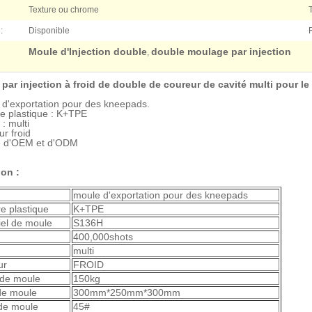
Texture ou chrome
:
Disponible
Moule d'Injection double
double moulage par injection
,
par injection à froid de double de coureur de cavité multi pour le
 d'exportation pour des kneepads.
e plastique : K+TPE
 : multi
r froid
ce d'OEM et d'ODM
ion :
moule d'exportation pour des kneepads
e plastique
K+TPE
iel de moule
S136H
400,000shots
multi
ur
FROID
 de moule
150kg
 de moule
300mm*250mm*300mm
de moule
45#