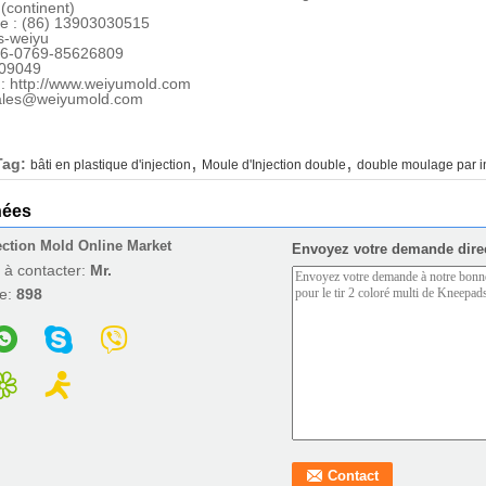
(continent)
e : (86) 13903030515
is-weiyu
86-0769-85626809
009049
 : http://www.weiyumold.com
sales@weiyumold.com
,
,
Tag:
bâti en plastique d'injection
Moule d'Injection double
double moulage par i
nées
ection Mold Online Market
Envoyez votre demande dire
 à contacter:
Mr.
e:
898