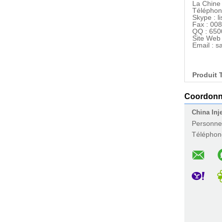
La Chine 
Téléphon
Skype : l
Fax : 00
QQ : 65
Site Web
Email : 
Produit 
Coordon
China Inj
Personne
Téléphon