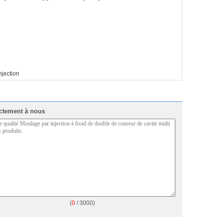
njection
ctement à nous
(
0
/ 3000)