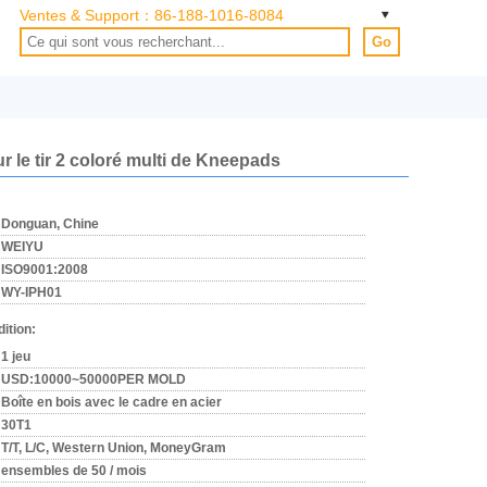
Ventes & Support：
86-188-1016-8084
Go
r le tir 2 coloré multi de Kneepads
Donguan, Chine
WEIYU
ISO9001:2008
WY-IPH01
ition:
1 jeu
USD:10000~50000PER MOLD
Boîte en bois avec le cadre en acier
30T1
T/T, L/C, Western Union, MoneyGram
ensembles de 50 / mois