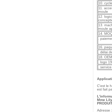
10. cycl
11.
acce
moule
12.
logic
concept
13.
mach
moule a
14. MO
. paieme
16.
paqu
. délai d
18. OE
. logo 19
. servic
Applicat
C'est le 
est fait 
L'inform
Mme Lil
PRODUIT
Adresse :