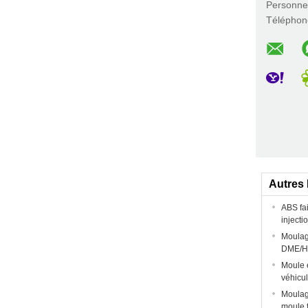
Personne
Téléphon
Autres 
ABS fa
inject
Moulage
DME/HA
Moule e
véhicu
Moulage
moule f