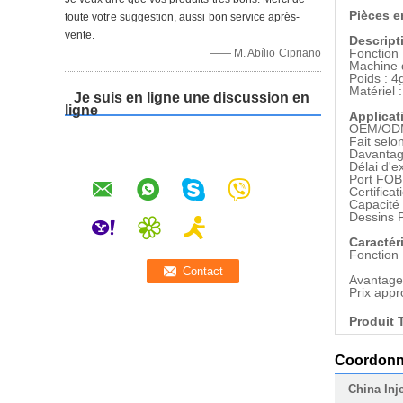
Pièces e
toute votre suggestion, aussi bon service après-
vente.
Descript
Fonction 
—— M. Abílio Cipriano
Machine d
Poids : 4
Matériel
Je suis en ligne une discussion en
ligne
Applicat
OEM/ODM
Fait selon
Davantage
Délai d'e
Port FOB
Certifica
Capacité
Dessins 
Caractér
Fonction 
Avantage 
Prix appr
Produit 
Coordon
China Inj