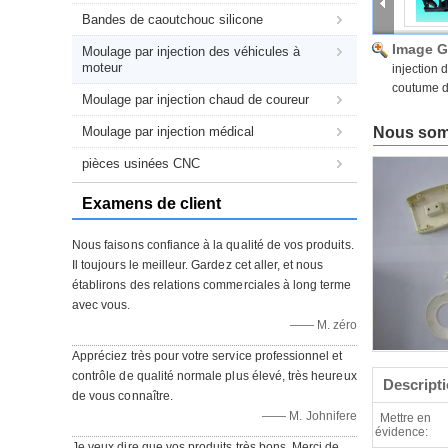
Bandes de caoutchouc silicone
Image G
Moulage par injection des véhicules à
moteur
injection 
coutume d
Moulage par injection chaud de coureur
Moulage par injection médical
Nous somm
pièces usinées CNC
Examens de client
Nous faisons confiance à la qualité de vos produits.
Il toujours le meilleur. Gardez cet aller, et nous
établirons des relations commerciales à long terme
avec vous.
—— M. zéro
Appréciez très pour votre service professionnel et
contrôle de qualité normale plus élevé, très heureux
Descripti
de vous connaître.
—— M. Johnifere
Mettre en
évidence:
Je veux dire que vos produits très bons. Merci de