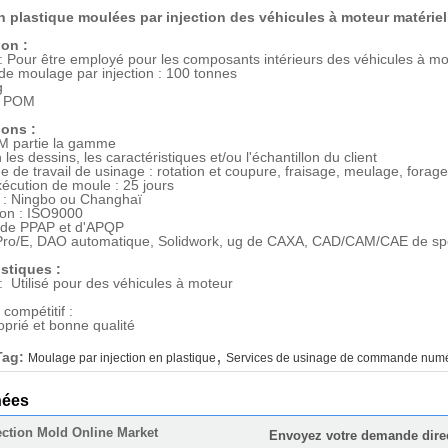
n plastique moulées par injection des véhicules à moteur matéri
ion :
: Pour être employé pour les composants intérieurs des véhicules à m
e moulage par injection : 100 tonnes
g
 : POM
ions :
 partie la gamme
 les dessins, les caractéristiques et/ou l'échantillon du client
 de travail de usinage : rotation et coupure, fraisage, meulage, forage
xécution de moule : 25 jours
 : Ningbo ou Changhaï
tion : ISO9000
 de PPAP et d'APQP
Pro/E, DAO automatique, Solidwork, ug de CAXA, CAD/CAM/CAE de spé
istiques :
: Utilisé pour des véhicules à moteur
compétitif :
oprié et bonne qualité
,
Tag:
Moulage par injection en plastique
Services de usinage de commande numér
nées
ection Mold Online Market
Envoyez votre demande dire