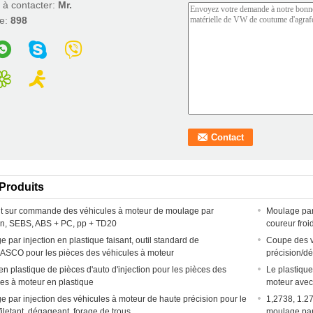
 à contacter:
Mr.
e:
898
Produits
it sur commande des véhicules à moteur de moulage par
Moulage par
ion, SEBS, ABS + PC, pp + TD20
coureur fro
 par injection en plastique faisant, outil standard de
Coupe des v
SCO pour les pièces des véhicules à moteur
précision/d
n plastique de pièces d'auto d'injection pour les pièces des
Le plastique
les à moteur en plastique
moteur avec
 par injection des véhicules à moteur de haute précision pour le
1,2738, 1.2
iletant, dégageant, forage de trous
moulage par