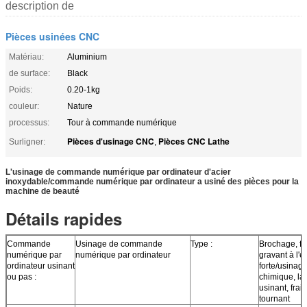
description de
Pièces usinées CNC
Matériau:
Aluminium
de surface:
Black
Poids:
0.20-1kg
couleur:
Nature
processus:
Tour à commande numérique
Pièces d'usinage CNC
Pièces CNC Lathe
Surligner:
,
L'usinage de commande numérique par ordinateur d'acier
inoxydable/commande numérique par ordinateur a usiné des pièces pour la
machine de beauté
Détails rapides
Commande
Usinage de commande
Type :
Brochage, fo
numérique par
numérique par ordinateur
gravant à l'e
ordinateur usinant
forte/usinag
ou pas :
chimique, la
usinant, frai
tournant