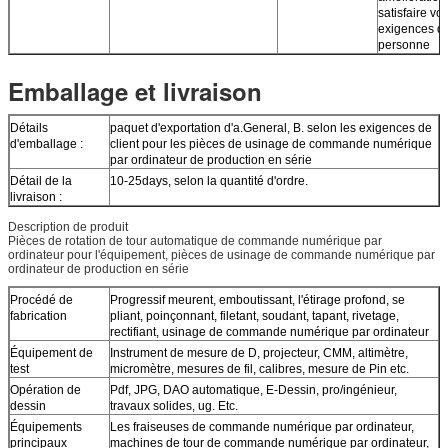
satisfaire vo
exigences d
personne
Emballage et livraison
Détails
paquet d'exportation d'a.General, B. selon les exigences de
d'emballage :
client pour les pièces de usinage de commande numérique
par ordinateur de production en série
Détail de la
10-25days, selon la quantité d'ordre.
livraison :
Description de produit
Pièces de rotation de tour automatique de commande numérique par
ordinateur pour l'équipement, pièces de usinage de commande numérique par
ordinateur de production en série
Procédé de
Progressif meurent, emboutissant, l'étirage profond, se
fabrication
pliant, poinçonnant, filetant, soudant, tapant, rivetage,
rectifiant, usinage de commande numérique par ordinateur
Équipement de
Instrument de mesure de D, projecteur, CMM, altimètre,
test
micromètre, mesures de fil, calibres, mesure de Pin etc.
Opération de
Pdf, JPG, DAO automatique, E-Dessin, pro/ingénieur,
dessin
travaux solides, ug. Etc.
Équipements
Les fraiseuses de commande numérique par ordinateur,
principaux
machines de tour de commande numérique par ordinateur,