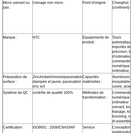
Micro usinant ou
Usinage non micro
Point d'origine :
Changhaï, C
pas :
(continent)
Marque :
NTC
Équipements de
Tours
produit :
automatique
importés de
précision, to
d'ordinateur
commande
numérique p
ordinateur, e
Préparation de
Zinc/nickel/chrome/passivation
Capacités
Aluminium, a
surface :
étampée et jaune, passivation
matérielles :
inoxydable, f
d'or, ect
cuivre, acier,
Système de QC :
contrôle de qualité 100%
Méthodes de
Commande
transformation :
numérique p
ordinateur
usinant, tour
fraisage, fora
broching, so
et assemblé
Certification :
ISO9001 : 2008/CNAS/IAF
Service :
Conception 
amélioration