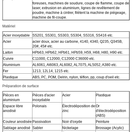
foreuses, machines de soudure, coupe de flamme, coupe de
laser, extrusion en aluminium, lignes de revêtement de
poudre, machine à cintrer, filètent la machine de piégeage,
machine de fil-coupe.
Matériel
Acier inoxydable
SS201, SS301, SS303, SS304, SS316, SS416 etc.
Acier
acier doux, acier au carbone, 4140, 4340, Q235, Q345B,
20#, 45# etc.
Laiton
HPb63, HPb62, HPb61, HPb59, H59, H68, H80, H90 etc.
Cuivre
C11000, C12000, C12000 C36000 etc.
Aluminium
AL6061, Al6063, AL6082, AL7075, AL5052, A380 etc.
Fer
1213, 12L14, 1215 etc.
Plastique
ABS, PC, POM, Delrin, nylon, téflon, pp, coup d'oeil etc.
Préparation de surface
Pièces en
Pièces d'acier
Acier
Plastique
aluminium
inoxydable
Espace libre
Polonais
Électrodéposition de
Or
anodisé
zinc
d'électrodéposition
(ABS)
Couleur anodisée
Passivation
Noir d'oxyde
Peinture
Sablage anodisé
Sabler
Nickelage
Brossage (Acylic)