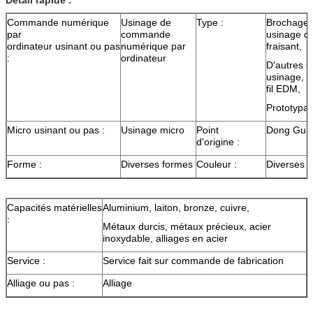
Commande numérique
Usinage de
Type :
Brochage, 
par
commande
usinage de
ordinateur usinant ou pas
numérique par
fraisant,
:
ordinateur
D'autres s
usinage, t
fil EDM,
Prototypa
Micro usinant ou pas :
Usinage micro
Point
Dong Guan
d'origine :
Forme :
Diverses formes
Couleur :
Diverses 
Capacités matérielles
Aluminium, laiton, bronze, cuivre,
:
Métaux durcis, métaux précieux, acier
inoxydable, alliages en acier
Service :
Service fait sur commande de fabrication
Alliage ou pas :
Alliage