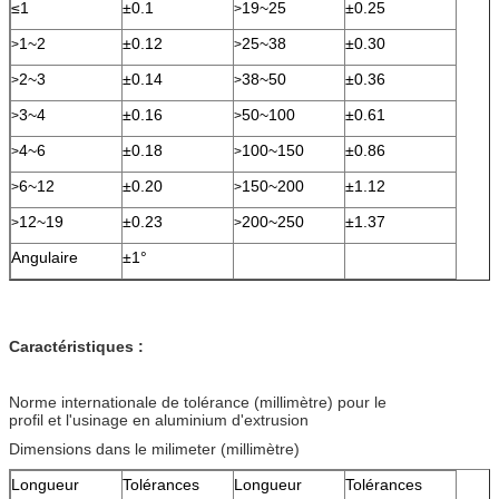
≤1
±0.1
19~25
±0.25
>
1~2
±0.12
25~38
±0.30
>
>
2~3
±0.14
38~50
±0.36
>
>
3~4
±0.16
50~100
±0.61
>
>
4~6
±0.18
100~150
±0.86
>
>
6~12
±0.20
150~200
±1.12
>
>
12~19
±0.23
200~250
±1.37
>
>
Angulaire
±1°
Caractéristiques :
Norme internationale de tolérance (millimètre) pour le
profil et l'usinage en aluminium d'extrusion
Dimensions dans le milimeter (millimètre)
Longueur
Tolérances
Longueur
Tolérances