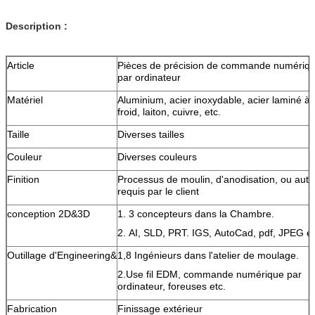
Description :
Article
Pièces de précision de commande numériq
par ordinateur
Matériel
Aluminium, acier inoxydable, acier laminé à
froid, laiton, cuivre, etc.
Taille
Diverses tailles
Couleur
Diverses couleurs
Finition
Processus de moulin, d'anodisation, ou autr
requis par le client
conception 2D&3D
1. 3 concepteurs dans la Chambre.
2. AI, SLD, PRT. IGS, AutoCad, pdf, JPEG et
Outillage d'Engineering&
1,8 Ingénieurs dans l'atelier de moulage.
2.Use fil EDM, commande numérique par
ordinateur, foreuses etc.
Fabrication
Finissage extérieur