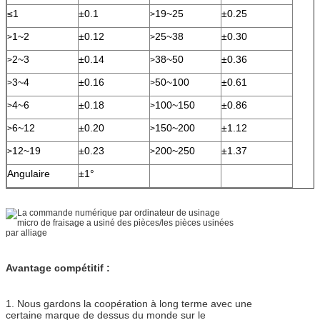
≤1
±0.1
19~25
±0.25
>
1~2
±0.12
25~38
±0.30
>
>
2~3
±0.14
38~50
±0.36
>
>
3~4
±0.16
50~100
±0.61
>
>
4~6
±0.18
100~150
±0.86
>
>
6~12
±0.20
150~200
±1.12
>
>
12~19
±0.23
200~250
±1.37
>
>
Angulaire
±1°
Avantage compétitif :
1. Nous gardons la coopération à long terme avec une
certaine marque de dessus du monde sur le