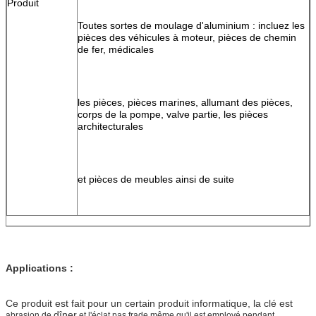
Produit
Toutes sortes de moulage d'aluminium : incluez les 
pièces des véhicules à moteur, pièces de chemin 
de fer, médicales
les pièces, pièces marines, allumant des pièces, 
corps de la pompe, valve partie, les pièces 
architecturales
et pièces de meubles ainsi de suite
Applications :
Ce produit est fait pour un certain produit informatique, la clé est
dîner
abrasion de
et l'éclat pas frade même qu'il est employé pendant