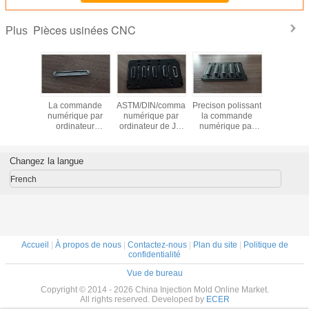
Pièces usinées CNC
Plus
mmande
La commande
ASTM/DIN/commande
Precison polissant
La com
que par
numérique par
numérique par
la commande
numériq
ur élevée
ordinateur
ordinateur de JIS
numérique par
ordinate
ecison
d'alliage
ont usiné des
ordinateur a usiné
anodisat
 partie
d'aluminium a
pièces haut
des pièces brillant
usiné des 
sion avec
usiné les pièces
brillant pour
la surface avec
Preci
Changez la langue
rad en
ASTM/norme
IPAD/téléphone
Keyborad en
Keybor
inium
DIN/JIS avec le
portable/Computuer
aluminium
aluminium
French
processus élevé
par com
de commande
numériq
numérique par
ordinateu
ordinateur
IPA
Precison
Accueil
|
À propos de nous
|
Contactez-nous
|
Plan du site
|
Politique de
confidentialité
Vue de bureau
Copyright © 2014 - 2026 China Injection Mold Online Market.
All rights reserved. Developed by
ECER