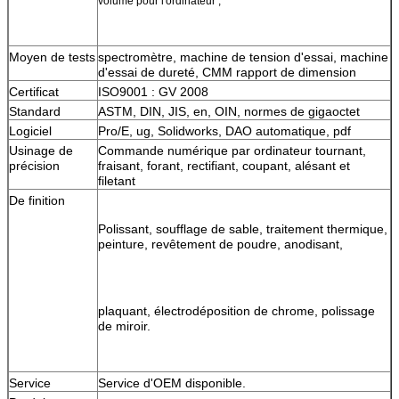
volume pour l'ordinateur ;
Moyen de tests
spectromètre, machine de tension d'essai, machine 
d'essai de dureté, CMM rapport de dimension
Certificat
ISO9001 : GV 2008
Standard
ASTM, DIN, JIS, en, OIN, normes de gigaoctet
Logiciel
Pro/E, ug, Solidworks, DAO automatique, pdf
Usinage de 
Commande numérique par ordinateur tournant, 
précision
fraisant, forant, rectifiant, coupant, alésant et 
filetant
De finition
Polissant, soufflage de sable, traitement thermique, 
peinture, revêtement de poudre, anodisant,
plaquant, électrodéposition de chrome, polissage 
de miroir.
Service
Service d'OEM disponible.