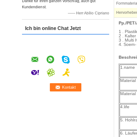
Danke für Ihren ganzen Vorschlag, auch gut
Formmateria
Kundendienst.
Hervorhebe
—— Herr Abílio Cipriano
Pp./PET/
Ich bin online Chat Jetzt
1 .
Plast
2 .
Kalter
3 .
Multi
H
4. Soem-
Beschre
1.name
Material 
Material
4.life
5. Hohl
6. Läufe