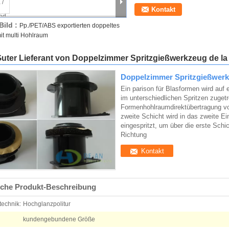
Kontakt
Bild :
Pp./PET/ABS exportierten doppeltes
it multi Hohlraum
Guter Lieferant von Doppelzimmer Spritzgießwerkzeug de la
Doppelzimmer Spritzgießwer
Ein parison für Blasformen wird auf 
im unterschiedlichen Spritzen zugetr
Formenhohlraumdirektübertragung vom 
zweite Schicht wird in das zweite E
eingespritzt, um über die erste Schi
Richtung
Kontakt
iche Produkt-Beschreibung
technik:
Hochglanzpolitur
kundengebundene Größe