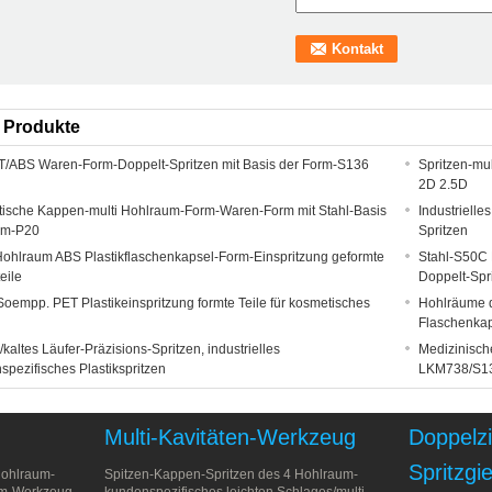
 Produkte
T/ABS Waren-Form-Doppelt-Spritzen mit Basis der Form-S136
Spritzen-mu
2D 2.5D
ische Kappen-multi Hohlraum-Form-Waren-Form mit Stahl-Basis
Industriell
rm-P20
Spritzen
 Hohlraum ABS Plastikflaschenkapsel-Form-Einspritzung geformte
Stahl-S50C 
teile
Doppelt-Spr
oempp. PET Plastikeinspritzung formte Teile für kosmetisches
Hohlräume d
Flaschenka
kaltes Läufer-Präzisions-Spritzen, industrielles
Medizinisch
spezifisches Plastikspritzen
LKM738/S1
Multi-Kavitäten-Werkzeug
Doppelz
Spritzg
Hohlraum-
Spitzen-Kappen-Spritzen des 4 Hohlraum-