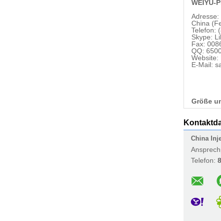
WEIYU-P
Adresse:
China (Fe
Telefon:
Skype: Li
Fax: 008
QQ: 650
Website:
E-Mail: 
Größe u
Kontaktd
China Inj
Ansprech
Telefon: