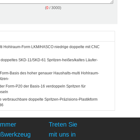
(
0
/ 3000)
lti Hohlraum-Form LKM/HASCO niedrige doppelte mit CNC
es doppeltes SKD-11/SKD-61 Spritzen-heißes/kaltes Läufer-
Form-Basis des hoher genauer Haushalts-multi Hohlraum-
itzen-
er Form-P20 der Basis-16 verdoppeln Spritzen für
pseln
e verbrauchbare doppelte Spritzen-Präzisions-Plastikform
36
immer
Treten Sie
ießwerkzeug
mit uns in