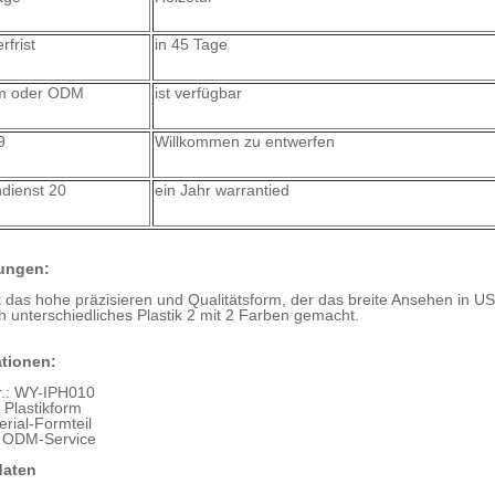
rfrist
in 45 Tage
m oder ODM
ist verfügbar
9
Willkommen zu entwerfen
dienst 20
ein Jahr warrantied
ungen:
st das hohe präzisieren und Qualitätsform, der das breite Ansehen i
h unterschiedliches Plastik 2 mit 2 Farben gemacht.
ationen:
r.: WY-IPH010
: Plastikform
erial-Formteil
 ODM-Service
daten