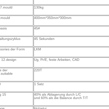
 7.mould
130kg
.mould
400mm*350mm*300mm
basis
45#
altungszyklus
45 Sekunden
sories der Form
LKM
 12.design
Ug, Pr/E, feste Arbeiten, CAD
e der
220T
suitable
Q
1 Satz
g 15
40% als Ablagerung durch L/C
und 60% als die Balance durch T/T
age
Holzetui