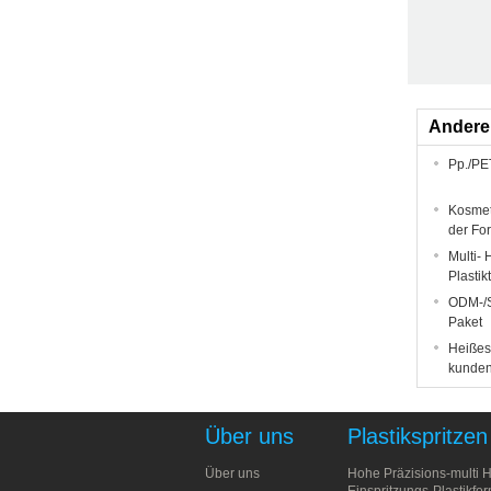
Andere
Pp./PE
Kosmet
der Fo
Multi-
Plastik
ODM-/S
Paket
Heißes/
kunden
Über uns
Plastikspritzen
Über uns
Hohe Präzisions-multi 