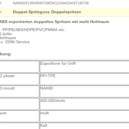
l:
NAK80/S136H/8407/SKD61/2344/2343/718/738
Doppel-Spritzguss
Doppelspritzen
n:
,
ABS exportierten doppeltes Spritzen mit multi Hohlraum
ik: PP/PE/ABS/HDPE/PVC/PMMA etc.
 Läufer
ohlraum
 u. ODM-Service
ibung:
Exportform für Griff
2.plastic
PP+TPE
 3.mould
NAK80
400,000shots
raum
multi
r
Kalt