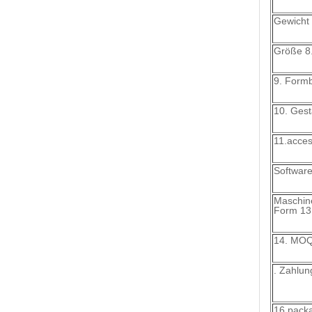
Gewicht
Größe 8
9. Form
10. Gest
11.acces
Software
Maschin
Form 13.
14. MO
. Zahlun
16.pack