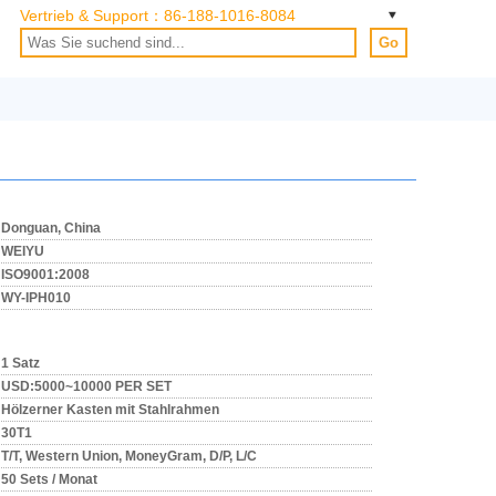
Vertrieb & Support：
86-188-1016-8084
Go
Donguan, China
WEIYU
ISO9001:2008
WY-IPH010
1 Satz
USD:5000~10000 PER SET
Hölzerner Kasten mit Stahlrahmen
30T1
T/T, Western Union, MoneyGram, D/P, L/C
50 Sets / Monat