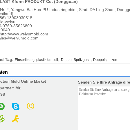
LASTIKform-PRODUKT Co. (Dongguan)
 Nr. 2, Yangwu Bai Hua PU-Industriegebiet, Stadt DA Ling Shan, Dong
stland)
 (86) 13903030515
lie-weiyu
6-0769-85626809
09049
 http://www.weiyumold.com
sales@weiyumold.com
,
,
nd Tag:
Einspritzungsplastikformteil
Doppel-Spritzguss
Doppelspritzen
aten
ection Mold Online Market
Senden Sie Ihre Anfrage dire
partner:
Mr.
898