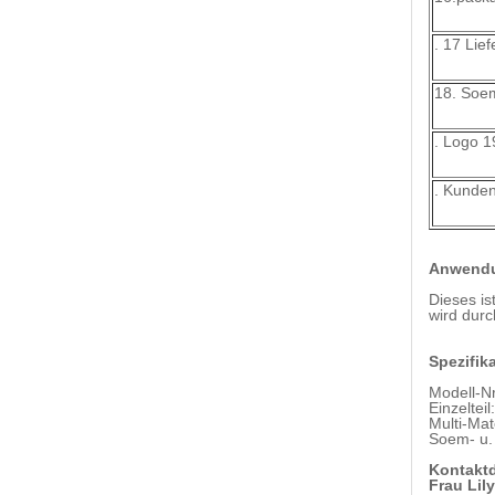
. 17 Liefe
18. Soe
. Logo 1
. Kunden
Anwend
Dieses i
wird durc
Spezifik
Modell-N
Einzelteil
Multi-Mat
Soem- u.
Kontakt
Frau Lily