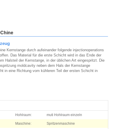
 Chine
kzeug
eine Kernstange durch aufeinander folgende injectionoperations
offen. Das Material für die erste Schicht wird in das Ende der
Halsteil der Kernstange, in der üblichen Art eingespritzt. Die
inspritzung moldcavity neben dem Hals der Kernstange
cht in eine Richtung vom kühleren Teil der ersten Schicht in
Hohlraum:
muti Hohlraum einzeln
Maschine:
Spritzenmaschine