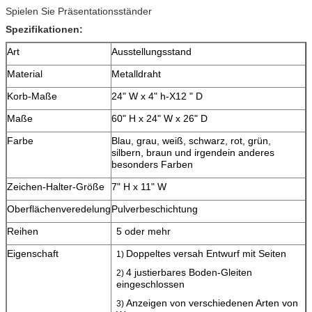
Spielen Sie Präsentationsständer
Spezifikationen:
Art
Ausstellungsstand
Material
Metalldraht
Korb-Maße
24" W x 4" h-X12 " D
Maße
60" H x 24" W x 26" D
Farbe
Blau, grau, weiß, schwarz, rot, grün,
silbern, braun und irgendein anderes
besonders Farben
Zeichen-Halter-Größe
7" H x 11" W
Oberflächenveredelung
Pulverbeschichtung
Reihen
5 oder mehr
Eigenschaft
Doppeltes versah Entwurf mit Seiten
1)
4 justierbares Boden-Gleiten
2)
eingeschlossen
Anzeigen von verschiedenen Arten von
3)