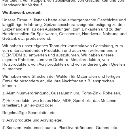
Pantoffeln, von Kappen, von Spielwaren, von Geschenken und von
Handwerk für Verkauf.
Wettbewerbsvorteil:
Unsere Firma in Jiangsu hatte eine althergebrachte Geschichte und
langjährige Erfahrung, Spitzenspeicheranzeigenbefestigung zu den
Einzelhändlern, zu den Ausstellungen, zum Einkaufen und zu den
Handelsmallen für Spielwaren, Geschenke, Handwerk, Nahrung und
Getränk etc. produzierend.
Wir haben unser eigenes Team der konstruktiven Gestaltung, zum
von unterscheidenden Produkten und auch von willkommenem
OEM/ODM zu entwerfen und auszuführen. Wir haben unsere
eigenen Fabriken, zum von Draht- u. Metallprodukten, von
Holzprodukten, von Acrylprodukten und von anderen guten Quellen
zu machen.
Wir haben viele Strecken der Wahlen für Materialien und fertigen
Entwürfe besonders an, die Ihre Nachfragen z.B. ansprechen
können.
Aluminiumverdrängung, Gussaluminium, Form-Zink, Roheisen,
1)
Holzprodukte, wie festes Holz, MDF, Sperrholz, das Melamin,
2)
lamelliert, Furnier-Blatt oder
Regelmäßige Spanplatte, etc.
Acrylprodukte und Acrylspiegel,
3)
Spritzen, Vakuumschaum u. Plastikverdrängung, Gummi, etc.
4)