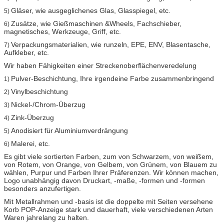
Gläser, wie ausgeglichenes Glas, Glasspiegel, etc.
5)
Zusätze, wie Gießmaschinen &Wheels, Fachschieber,
6)
magnetisches, Werkzeuge, Griff, etc.
Verpackungsmaterialien, wie runzeln, EPE, ENV, Blasentasche,
7)
Aufkleber, etc.
Wir haben Fähigkeiten einer Streckenoberflächenveredelung
Pulver-Beschichtung, Ihre irgendeine Farbe zusammenbringend
1)
Vinylbeschichtung
2)
Nickel-/Chrom-Überzug
3)
Zink-Überzug
4)
Anodisiert für Aluminiumverdrängung
5)
Malerei, etc.
6)
Es gibt viele sortierten Farben, zum von Schwarzem, von weißem,
von Rotem, von Orange, von Gelbem, von Grünem, von Blauem zu
wählen, Purpur und Farben Ihrer Präferenzen. Wir können machen,
Logo unabhängig davon Druckart, -maße, -formen und -formen
besonders anzufertigen.
Mit Metallrahmen und -basis ist die doppelte mit Seiten versehene
Korb POP-Anzeige stark und dauerhaft, viele verschiedenen Arten
Waren jahrelang zu halten.