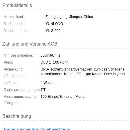
Produktdetails
Herkunftsort:
Zhangjiagang, Jiangsu, China
Markenname:
YUNLONG
Modellnummer:
YL-S-022
Zahlung und Versand AGB
Min Bestellmenge:
50Unit/Units
Preis:
USD 1~100 / Unit
Verpackung
UPS-TropfenStandardverpacken, zum des Schadens
zu verhindern; Karton, PC 1. pro Karton; Oder folgend
Informationen:
Lieferzeit:
4 Wochen
Zahlungsbedingungen:
T/T
Versorgungsmaterial-
100 Einheit/Einheiten/Monat
Fähigkeit:
Beschreibung
Doppelzimmer Spritzgießwerkzeug