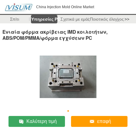
China Injection Mold Online Market
Σπίτι
Υπηρεσίες PCB
Σχετικά με εμάς
Ποιοτικός έλεγχος
>>
Ενιαία φόρμα ακρίβειας IMD κοιλοτήτων,
ABS/POM/PMMA/φόρμα εγχύσεων PC
Καλύτερη τιμή
επαφή