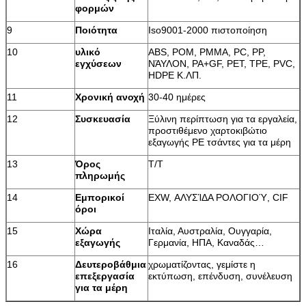
φορμών
9
Ποιότητα
Iso9001-2000 πιστοποίηση
10
υλικό
ABS, POM, PMMA, PC, PP,
εγχύσεων
ΝΆΥΛΟΝ, PA+GF, PET, TPE, PVC,
HDPE Κ.ΛΠ.
11
Χρονική ανοχή
30-40 ημέρες
12
Συσκευασία
Ξύλινη περίπτωση για τα εργαλεία,
προστιθέμενο χαρτοκιβώτιο
εξαγωγής PE τσάντες για τα μέρη
13
Όρος
T/T
πληρωμής
14
Εμπορικοί
EXW, ΑΛΥΣΊΔΑ ΡΟΛΟΓΙΟΎ, CIF
όροι
15
Χώρα
Ιταλία, Αυστραλία, Ουγγαρία,
εξαγωγής
Γερμανία, ΗΠΑ, Καναδάς…
16
Δευτεροβάθμια
χρωματίζοντας, γεμίστε η
επεξεργασία
εκτύπωση, επένδυση, συνέλευση
για τα μέρη