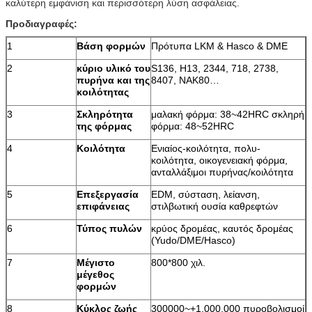
καλύτερη εμφάνιση και περισσότερη λύση ασφάλειας.
Προδιαγραφές:
1
Βάση φορμών
Πρότυπα LKM & Hasco & DME
2
κύριο υλικό του
S136, H13, 2344, 718, 2738,
πυρήνα και της
8407, NAK80…
κοιλότητας
3
Σκληρότητα
μαλακή φόρμα: 38~42HRC σκληρή
της φόρμας
φόρμα: 48~52HRC
4
Κοιλότητα
Ενιαίος-κοιλότητα, πολυ-
κοιλότητα, οικογενειακή φόρμα,
ανταλλάξιμοι πυρήνας/κοιλότητα
5
Επεξεργασία
EDM, σύσταση, λείανση,
επιφάνειας
στιλβωτική ουσία καθρεφτών
6
Τύπος πυλών
κρύος δρομέας, καυτός δρομέας
(Yudo/DME/Hasco)
7
Μέγιστο
800*800 χιλ.
μέγεθος
φορμών
8
Κύκλος ζωής
300000~+1,000,000 πυροβολισμοί