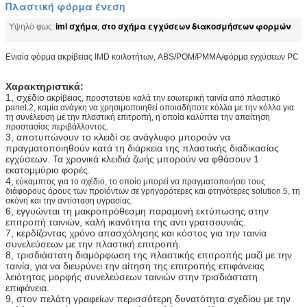
Πλαστική φόρμα ένεση
iml σχήμα
στο σχήμα εγχύσεων διακοσμήσεων φορμών
Υψηλό φως:
,
Ενιαία φόρμα ακρίβειας IMD κοιλοτήτων, ABS/POM/PMMA/φόρμα εγχύσεων PC
Χαρακτηριστικά:
1, σχέδιο
ακρίβειας, προστατεύει καλά την εσωτερική ταινία από πλαστικό
panel.2
, καμία ανάγκη να χρησιμοποιηθεί οποιαδήποτε κόλλα με την κόλλα για
τη συνέλευση με την πλαστική επιτροπή, η οποία καλύπτει την απαίτηση
προστασίας περιβάλλοντος.
3, αποτυπώνουν το κλειδί σε ανάγλυφο μπορούν να
πραγματοποιηθούν κατά τη διάρκεια της πλαστικής διαδικασίας
εγχύσεων. Τα χρονικά κλειδιά ζωής μπορούν να φθάσουν 1
εκατομμύριο φορές.
4,
εύκαμπτος για το σχέδιο, το οποίο μπορεί να πραγματοποιήσει τους
διάφορους όρους των προϊόντων σε γρηγορότερες και φτηνότερες solution.5
, τη
σκόνη και την αντίσταση υγρασίας.
6, εγγυώνται τη μακροπρόθεσμη παραμονή εκτύπωσης στην
επιτροπή ταινιών, καλή ικανότητα της αντι γρατσουνιάς.
7, κερδίζοντας χρόνο απασχόλησης και κόστος για την ταινία
συνελεύσεων με την πλαστική επιτροπή.
8, τρισδιάστατη διαμόρφωση της πλαστικής επιτροπής μαζί με την
ταινία, για να διευρύνει την αίτηση της επιτροπής επιφάνειας
λειότητας μορφής συνελεύσεων ταινιών στην τρισδιάστατη
επιφάνεια.
9, στον πελάτη γραφείων περισσότερη δυνατότητα σχεδίου με την