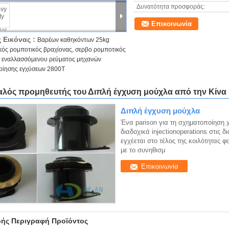
Δυνατότητα προσφοράς:
Επικοινωνία
 Εικόνας :
Βαρέων καθηκόντων 25kg
κός ρομποτικός βραχίονας, σερβο ρομποτικός
 εναλλασσόμενου ρεύματος μηχανών
οίησης εγχύσεων 2800T
καλός προμηθευτής του Διπλή έγχυση μούχλα από την Κίνα
Διπλή έγχυση μούχλα
Ένα parison για τη σχηματοποίηση 
διαδοχικά injectionoperations στις
εγχέεται στο τέλος της κοιλότητας
με το συνηθισμ
Επικοινωνία
ής Περιγραφή Προϊόντος