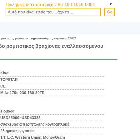
Πωλήσεις & Υποστήριξη：
86-188-1016-8084
Go
υ ρεύματος μηχανών σχηματοποίησης εγχύσεων 2800T
ρβο ρομποτικός βραχίονας εναλλασσόμενου
Κίνα
TOPSTAR
CE
Mdw-170s-230-180-30TR
1 ομάδα
USD35000~USD43333
συσκευασία περίπτωσης κοντραπλακέ
25 ημέρες εργασίας
T/T, L/C, Western Union, MoneyGram