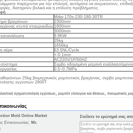
ράμματα παρέχονται για την επιλογή, αυτόματα να ανιχνεύσουν, επίδει
υργίες, διατηρούν βολικά και η επίλυση προβλήματος.
αφή
Mdw-170s-230-180-30TR
ημα βραχιόνων
2300mm
ραχίονας κτυπά σταυροειδώς
1800mm
3000mm
 κατανάλωση
9.8KW
25kg
1656kg
η αέρα
63.5NL/Cycle
+-0.1mm
AC220V/1P/50HZ
 σύστημα
Σερβο οδηγημένη μηχανή εναλλασσόμενο
 εργασίας
0.5~0.7MPa
,
,
πλαστική σχηματοποίηση εγχύσεων
ρομπότ επιλογών και θέσεων
πνευματικός ρο
επικοινωνίας
ection Mold Online Market
Στείλετε το ερώτημά σας απ
ς Επικοινωνίας:
Mr.
8