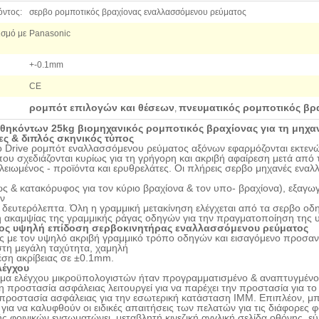
όντος:
σερβο ρομποτικός βραχίονας εναλλασσόμενου ρεύματος
σμό με
Panasonic
+-0.1mm
CE
ρομπότ επιλογών και θέσεων
πνευματικός ρομποτικός βρ
,
θηκόντων 25kg βιομηχανικός ρομποτικός βραχίονας για τη μηχ
ες & διπλός σκηνικός τύπος
ο Drive ρομπότ εναλλασσόμενου ρεύματος αξόνων εφαρμόζονται εκτενώς
υ σχεδιάζονται κυρίως για τη γρήγορη και ακριβή αφαίρεση μετά από τ
λειωμένος - προϊόντα και ερυθρελάτες. Οι πλήρεις σερβο μηχανές ενα
ώς &
κατακόρυφος για τον κύριο βραχίονα & τον υπο- βραχίονα), εξαγω
ν
δευτερόλεπτα.
Όλη η γραμμική μετακίνηση ελέγχεται από τα σερβο οδ
 ακαμψίας της γραμμικής ράγας οδηγών για την πραγματοποίηση της 
ος υψηλή επίδοση σερβοκινητήρας εναλλασσόμενου ρεύματος
ς με τον υψηλό ακριβή γραμμικό τρόπο οδηγών και εισαγόμενο προσα
τη μεγάλη ταχύτητα, χαμηλή
έση ακρίβειας σε ±0.1mm.
λέγχου
μα ελέγχου μικροϋπολογιστών ήταν προγραμματισμένο & αναπτυγμέν
 προστασία ασφάλειας λειτουργεί για να παρέχει την προστασία για το
προστασία
ασφάλειας για την εσωτερική κατάσταση IMM.
Επιπλέον, μπ
ια να καλυφθούν οι ειδικές απαιτήσεις των
πελατών για τις διάφορες φ
ής φοινικών ενσωματώνει, μεταβλητή κινεζική αγγλική σελίδα οθόνης, ε