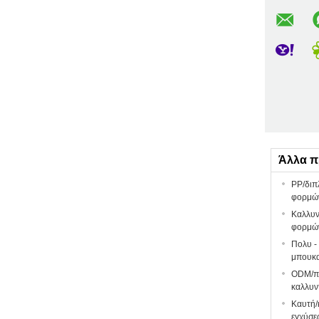
Άλλα π
PP/διπ
φορμώ
Καλλυν
φορμώ
Πολυ -
μπουκα
ODM/πλ
καλλυν
Καυτή/
εγχύσε