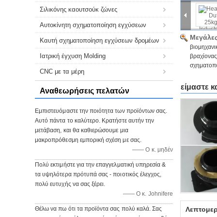
Σιλικόνης καουτσούκ ζώνες
Αυτοκίνητη σχηματοποίηση εγχύσεων
Μεγάλες
Καυτή σχηματοποίηση εγχύσεων δρομέων
βιομηχανι
Ιατρική έγχυση Molding
βραχίονας
σχηματοπ
CNC με τα μέρη
είμαστε 
Αναθεωρήσεις πελατών
Εμπιστευόμαστε την ποιότητα των προϊόντων σας.
Αυτό πάντα το καλύτερο. Κρατήστε αυτήν την
μετάβαση, και θα καθιερώσουμε μια
μακροπρόθεσμη εμπορική σχέση με σας.
—— Ο κ. μηδέν
Πολύ εκτιμήστε για την επαγγελματική υπηρεσία &
τα υψηλότερα πρότυπά σας - ποιοτικός έλεγχος,
πολύ ευτυχής να σας ξέρει.
—— Ο κ. Johnifere
Θέλω να πω ότι τα προϊόντα σας πολύ καλά. Σας
Λεπτομερ