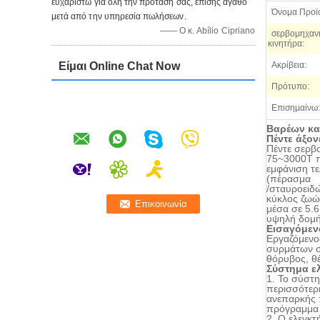
ευχαριστώ για όλη την πρότασή σας, επίσης αγαθό
Όνομα Προϊ
μετά από την υπηρεσία πωλήσεων.
—— Ο κ. Abílio Cipriano
σερβομηχανι
κινητήρα:
Είμαι Online Chat Now
Ακρίβεια:
Πρότυπο:
Επισημαίνω:
Βαρέων κα
Πέντε άξον
Πέντε σερβ
75~3000T πο
εμφάνιση τε
(πέρασμα
/σταυροειδ
κύκλος ζωώ
μέσα σε 5.6
υψηλή δομή
Εισαγόμεν
Εργαζόμενο
συρμάτων σ
θόρυβος, θ
Σύστημα ε
1.
Το σύστη
περισσότερη
ανεπαρκής 
πρόγραμμα γ
2.
Ο ελεγκτ