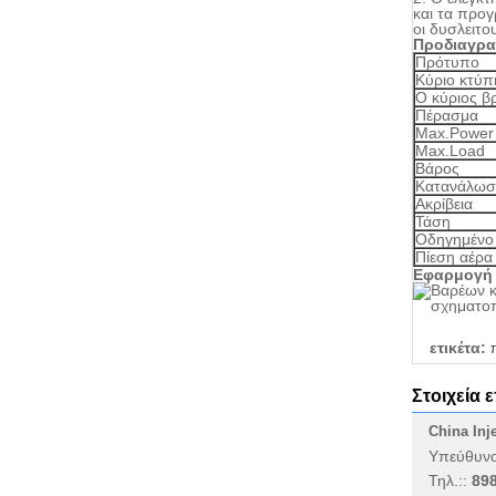
και τα προγ
οι δυσλειτο
Προδιαγρ
Πρότυπο
Κύριο κτύπ
Ο κύριος β
Πέρασμα
Max.Power
Max.Load
Βάρος
Κατανάλωσ
Ακρίβεια
Τάση
Οδηγημένο
Πίεση αέρα
Εφαρμογή
ετικέτα:
Στοιχεία 
China Inj
Υπεύθυνο
Τηλ.::
89