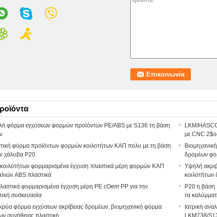
ροϊόντα
λή φόρμα εγχύσεων φορμών προϊόντων PE/ABS με S136 τη βάση
LKM/HASCO 
ν
με CNC 2$ο
τική φόρμα προϊόντων φορμών κοιλοτήτων ΚΑΠ πολυ με τη βάση
Βιομηχανική
ν χάλυβα P20
δρομέων φο
 κοιλοτήτων φορμαρισμένα έγχυση πλαστικά μέρη φορμών ΚΑΠ
Υψηλή ακρι
λιών ABS πλαστικά
κοιλοτήτων
αστικά φορμαρισμένα έγχυση μέρη PE cOem PP για την
P20 η βάση 
τική συσκευασία
τα καλύμμα
κρύα φόρμα εγχύσεων ακρίβειας δρομέων, βιομηχανική φόρμα
Ιατρική ανα
ων συνήθειας πλαστική
LKM738/S1