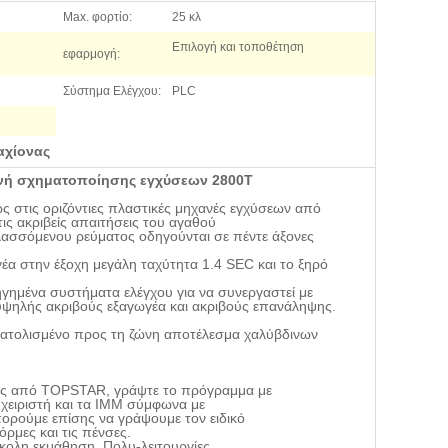
Max. φορτίο:
25 κλ
Επιλογή και τοποθέτηση
εφαρμογή:
Σύστημα Ελέγχου:
PLC
αχίονας
ανή σχηματοποίησης εγχύσεων 2800T
 στις οριζόντιες πλαστικές μηχανές εγχύσεων από
ις ακριβείς απαιτήσεις του αγαθού
λλασσόμενου ρεύματος οδηγούνται σε πέντε άξονες
γέα στην έξοχη
μεγάλη ταχύτητα
1.4 SEC
και το ξηρό
ηγημένα συστήματα ελέγχου για να συνεργαστεί με
υψηλής ακριβούς εξαγωγέα και ακριβούς επανάληψης.
νατολισμένο προς τη ζώνη αποτέλεσμα χαλύβδινων
ος από TOPSTAR, γράψτε το πρόγραμμα με
 χειριστή και τα IMM σύμφωνα με
ορούμε επίσης να γράψουμε τον ειδικό
όρμες και τις πένσες.
ύκολη εκμάθηση. Πολυ-λειτουργίες