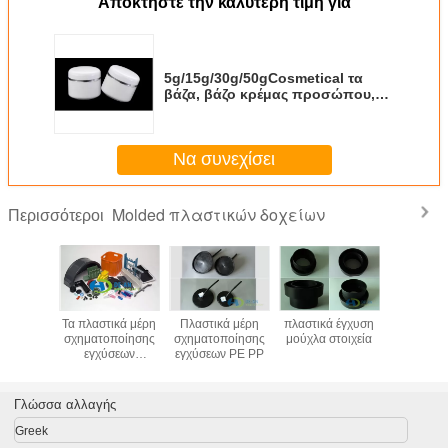
Αποκτήστε την καλύτερη τιμή για
5g/15g/30g/50gCosmetical τα
βάζα, βάζο κρέμας προσώπου,
φορμαρισμένα βάζο πλαστικά
εμπορευματοκιβώτια καρφιών
μπορούν να προσαρμοστούν
Να συνεχίσει
Molded πλαστικών δοχείων
Περισσότεροι
αρισμένα
Τα πλαστικά μέρη
Πλαστικά μέρη
πλαστικά έγχυση
Ανθεκτ
τικά
σχηματοποίησης
σχηματοποίησης
μούχλα στοιχεία
φορμαρι
ατοκιβώτια
εγχύσεων
εγχύσεων PE PP
πλαστ
προσαρμόζουν τα
εμπορευμα
μαύρα, κόκκινα,
συνήθ
πράσινα, κίτρινα
Γλώσσα αλλαγής
μέρη PVC
Greek