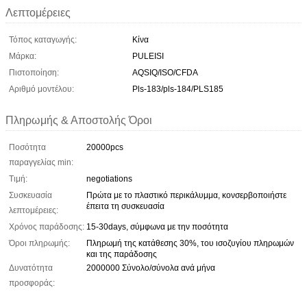
Λεπτομέρειες
Τόπος καταγωγής:
Κίνα
Μάρκα:
PULEISI
Πιστοποίηση:
AQSIQ/ISO/CFDA
Αριθμό μοντέλου:
Pls-183/pls-184/PLS185
Πληρωμής & Αποστολής Όροι
Ποσότητα
20000pcs
παραγγελίας min:
Τιμή:
negotiations
Συσκευασία
Πρώτα με το πλαστικό περικάλυμμα, κονσερβοποιήστε
έπειτα τη συσκευασία
λεπτομέρειες:
Χρόνος παράδοσης:
15-30days, σύμφωνα με την ποσότητα
Όροι πληρωμής:
Πληρωμή της κατάθεσης 30%, του ισοζυγίου πληρωμών
και της παράδοσης
Δυνατότητα
2000000 Σύνολο/σύνολα ανά μήνα
προσφοράς: