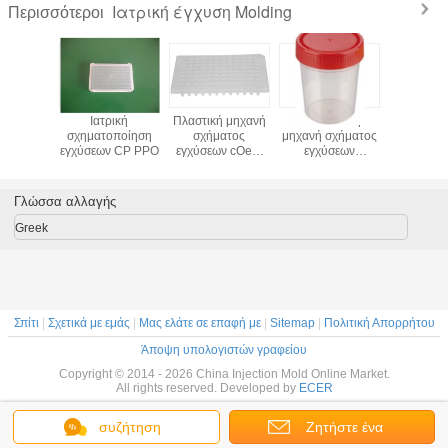
Ιατρική έγχυση Molding
Περισσότεροι
υτή
Ιατρική
Πλαστική μηχανή
Yudo καυτή
Καυ
οποίηση
σχηματοποίηση
σχήματος
μηχανή σχήματος
σχηματο
σεων
εγχύσεων CP PPO
εγχύσεων cOem
εγχύσεων
εγχύσ
 ιατρική
Yudo/DME για
δρομέων πλαστική
δρομέων ι
PCR το πιάτο
για το
εμπορευματοκιβώτιο
Γλώσσα αλλαγής
ούρων
Greek
Σπίτι
|
Σχετικά με εμάς
|
Μας ελάτε σε επαφή με
|
Sitemap
|
Πολιτική Απορρήτου
Άποψη υπολογιστών γραφείου
Copyright © 2014 - 2026 China Injection Mold Online Market.
All rights reserved. Developed by
ECER
συζήτηση
Ζητήστε ένα