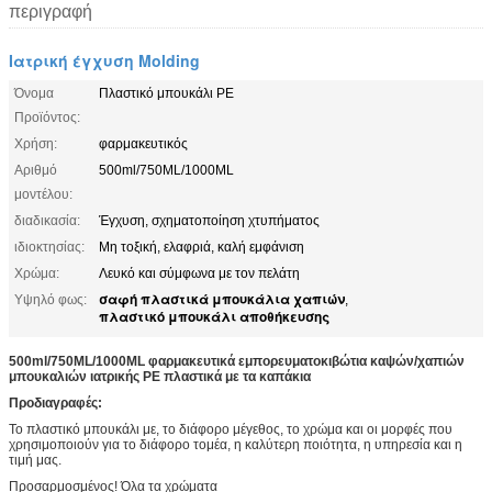
περιγραφή
Ιατρική έγχυση Molding
Όνομα
Πλαστικό μπουκάλι PE
Προϊόντος:
Χρήση:
φαρμακευτικός
Αριθμό
500ml/750ML/1000ML
μοντέλου:
διαδικασία:
Έγχυση, σχηματοποίηση χτυπήματος
ιδιοκτησίας:
Μη τοξική, ελαφριά, καλή εμφάνιση
Χρώμα:
Λευκό και σύμφωνα με τον πελάτη
σαφή πλαστικά μπουκάλια χαπιών
Υψηλό φως:
,
πλαστικό μπουκάλι αποθήκευσης
500ml/750ML/1000ML φαρμακευτικά εμπορευματοκιβώτια καψών/χαπιών
μπουκαλιών ιατρικής PE πλαστικά με τα καπάκια
Προδιαγραφές:
Το πλαστικό μπουκάλι με, το διάφορο μέγεθος, το χρώμα και οι μορφές που
χρησιμοποιούν για το διάφορο τομέα, η καλύτερη ποιότητα, η υπηρεσία και η
τιμή μας.
Προσαρμοσμένος! Όλα τα χρώματα