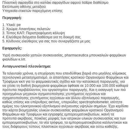
Πλαστική σφραγίδα στο καπάκι σφραγίδων αφρού lid&pe διαθέσιμο
Εκτύπωση οθόνης μεταξιού
Υπηρεσία ετικετών παρεχόμενη επίσης
Περιγραφή:
1. Υλικό: pe
2. Χρώμα: Απαιτήσεις πελατών
3. Τύπος ΚΑΠ: Περιστρεφόμενη κάλυψη
4. Ελεύθερα δείγματα διαθέσιμα για τη δοκιμή σας
5. Κίνδυνος ελεύθερος για σας που συνεργάζεστε με μας
Εφαρμογές:
Υγρή συσκευασία χαπιών συσκευασίας, pharmaceutica μπουκαλιών φαρμάκων
φιαλιδίων κ.λπ.
Ανταγωνιστικό πλεονέκτημα:
Τα τελευταία χρόνια, η επιχείρηση που επενδύθηκε βαριά στο μεγάλης κλίμακας
τεχνολογικό μετασχηματισμό, οι απαιτήσεις κρατικού Οργανισμού Φαρμάκων και
Τροφίμων κκπ για το φαρμακευτικές σχέδιο και την κατασκευή παραγωγής, για
να χτίσει τη διεθνή βιομηχανία φαρμάκων έφθασε σε 10.000 και 100.000 καθαρά
πρότυπα περιβάλλοντος του εργαστηρίου παραγωγής. Και η εισαγωγή των πιό
προηγμένων μηχανών σχηματοποίησης χτυπήματος εγχύσεων και
σχηματοποίησης χτυπήματος εγχύσεων και άλλου εξοπλισμού παραγωγής,
καθώς επίσης και υπέρυθρες ακτίνες, υπεριώδες spectrophotometer, ισότητα
ημέρες του ηλεκτρονικού εξοπλισμού ανίχνευσης υψηλών σημείων. Έχει κερδίσει
την κάρτα βιομηχανίας υλικών συσκευασίας φαρμάκων κρατικού Οργανισμού
Φαρμάκων και Τροφίμων και εγγραφής εμπορευματοκιβωτίων, ικανή τα
πρότυπα ακρίβειας, ποικίλες μορφές των ιατρικών υλικών συσκευασίας και των
εμπορευματοκιβωτίων, τα νέα τρόφιμα, τα εμπορευματοκιβώτια καλλυντικών και
τους διάφορους τύπους πλαστικών εγχύσεων ακρίβειας και ούτω καθεξής.