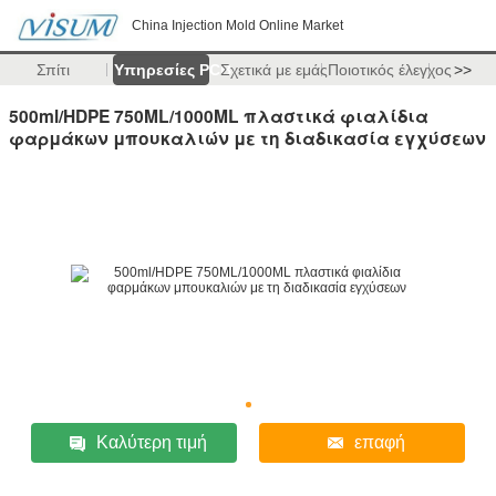
China Injection Mold Online Market
Σπίτι
Υπηρεσίες PCB
Σχετικά με εμάς
Ποιοτικός έλεγχος
>>
500ml/HDPE 750ML/1000ML πλαστικά φιαλίδια
φαρμάκων μπουκαλιών με τη διαδικασία εγχύσεων
Καλύτερη τιμή
επαφή