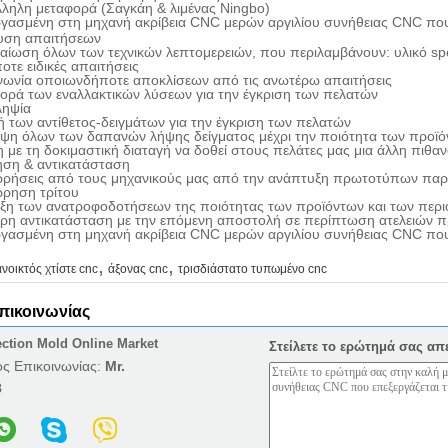
λληλη μεταφορά (Σαγκάη & λιμένας Ningbo)
υση απαιτήσεων
βαίωση όλων των τεχνικών λεπτομερειών, που περιλαμβάνουν: υλικό s
τε ειδικές απαιτήσεις
ινωνία οποιωνδήποτε αποκλίσεων από τις ανωτέρω απαιτήσεις
ορά των εναλλακτικών λύσεων για την έγκριση των πελατών
ληψία
ή των αντίθετος-δειγμάτων για την έγκριση των πελατών
υψη όλων των δαπανών λήψης δείγματος μέχρι την ποιότητα των προϊόν
η με τη δοκιμαστική διαταγή να δοθεί στους πελάτες μας μια άλλη πιθα
ση & αντικατάσταση
ωρήσεις από τους μηχανικούς μας από την ανάπτυξη πρωτοτύπων πα
ώρηση τρίτου
ωξη των ανατροφοδοτήσεων της ποιότητας των προϊόντων και των περι
ερη αντικατάσταση με την επόμενη αποστολή σε περίπτωση ατελειών π
,
,
ανοικτός χτίστε cnc
άξονας cnc
τρισδιάστατο τυπωμένο cnc
επικοινωνίας
ection Mold Online Market
Στείλετε το ερώτημά σας απ
ς Επικοινωνίας:
Mr.
8