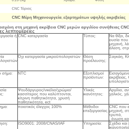
0.20-1kg
Χρώμα:
Φύση
CNC Τόρνος
CNC Μέρη Μηχανουργεία
εξαρτημάτων υψηλής ακριβείας
,
ασμένη στη μηχανή ακρίβεια CNC μερών αργιλίου συνήθειας CNC
ς λεπτομέρειες
ργασία ή
CNC κατεργασία
Τύπος:
Να θίξει, 
ουσία που 
μηχανή, λέ
άλεση, στ
ία
Όχι κατεργασία μικροϋπολογιστών
Θέση
Σαγκάη, Κί
ολογιστών
προέλευσης:
ό σήμα:
NTC
Εξοπλισμοί
Εισαγόμενο
προϊόντων:
ακρίβειας,
υπολογιστ
ασία
Ψευδάργυρος/νικέλιο/χρώμιο/
Υλικές
Αργίλιο, α
ας:
κασσίτερος που καλύπτονται,
ικανότητες:
χαλκός, χά
κίτρινη παθητικότητα, χρυσή
παθητικότητα, ect
ημα:
ποιοτικός έλεγχος 100%
Μέθοδοι
CNC που ε
επεξεργασίας:
μηχανή, σ
τρυπά,
, ένωση κα
ηση:
ISO9001: 2008/CNAS/IAF
Υπηρεσία:
Σχέδιο και
ικανοποιήσ