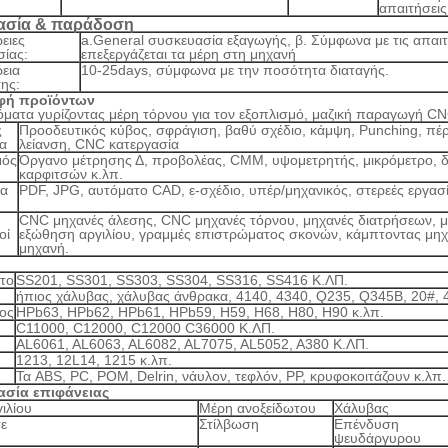
απαιτήσεις
ασία & παράδοση
ειες
a.General συσκευασία εξαγωγής, β. Σύμφωνα με τις απαι
ίας:
επεξεργάζεται τα μέρη στη μηχανή
εια
10-25days, σύμφωνα με την ποσότητα διαταγής.
ης:
φή προϊόντων
ματα γυρίζοντας μέρη τόρνου για τον εξοπλισμό, μαζική παραγωγή CN
ς
Προοδευτικός κύβος, σφράγιση, βαθύ σχέδιο, κάμψη, Punching, π
ία
λείανση, CNC κατεργασία
μός
Όργανο μέτρησης Δ, προβολέας, CMM, υψομετρητής, μικρόμετρο, δι
καρφιτσών κ.λπ.
ία
PDF, JPG, αυτόματο CAD, ε-σχέδιο, υπέρ/μηχανικός, στερεές εργασί
CNC μηχανές άλεσης, CNC μηχανές τόρνου, μηχανές διατρήσεων, μ
οί
εξώθηση αργιλίου, γραμμές επιστρώματος σκονών, κάμπτοντας μηχ
μηχανή.
το
SS201, SS301, SS303, SS304, SS316, SS416 Κ.ΛΠ.
ήπιος χάλυβας, χάλυβας άνθρακα, 4140, 4340, Q235, Q345B, 20#, 
ος
HPb63, HPb62, HPb61, HPb59, H59, H68, H80, H90 κ.λπ.
C11000, C12000, C12000 C36000 Κ.ΛΠ.
AL6061, AL6063, AL6082, AL7075, AL5052, A380 Κ.ΛΠ.
1213, 12L14, 1215 κ.λπ.
Τα ABS, PC, POM, Delrin, νάυλον, τεφλόν, PP, κρυφοκοιτάζουν κ.λπ.
ασία επιφάνειας
ιλίου
Μέρη ανοξείδωτου
Χάλυβας
ε
Στίλβωση
Επένδυση
ψευδάργυρου