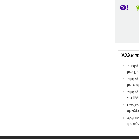
Άλλα π
Υποβάλ
μέρη, 
Υψηλά 
με το 
Υψηλό 
για IP
Επεξερ
αργιλί
Αργίλι
τρυπάν