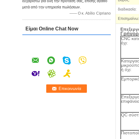
Βάρος:
ευχαριστώ για όλη την πρότασή σας, επίσης αγαθό
μετά από την υπηρεσία πωλήσεων.
διαδικασία:
—— Ο κ. Abílio Cipriano
Επισημαίνω:
Είμαι Online Chat Now
Επεξεργ
Γρήγορε
CNC κατε
όχι:
Κατεργασ
μικροϋπ
ή όχι:
Εμπορικ
Επεξεργ
επιφάνει
QC σύστ
Πιστοποί