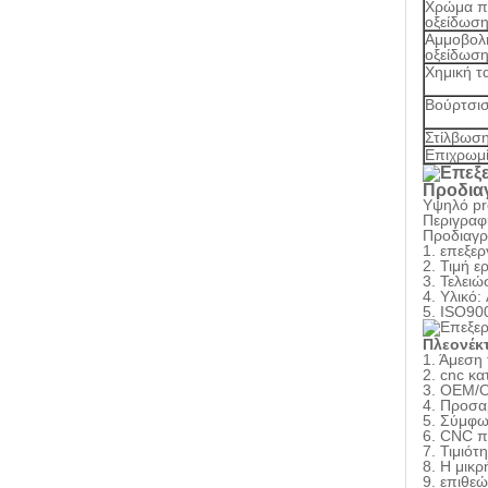
Χρώμα πο
οξείδωσ
Αμμοβολή
οξείδωσ
Χημική τα
Βούρτσι
Στίλβωσ
Επιχρωμ
Προδια
Υψηλό pr
Περιγραφ
Προδιαγρ
1. επεξε
2. Τιμή 
3. Τελειώ
4. Υλικό:
5. ISO90
Πλεονέκ
1. Άμεση
2. cnc κα
3. OEM/O
4. Προσα
5. Σύμφω
6. CNC π
7. Τιμιότ
8. Η μικρ
9. επιθε