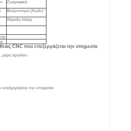
ων
Ζωγραφική
υ
Βούρτσισμα (Acylic)
Χάραξη λέιζερ
σία
αι
, μέρη αργιλίου