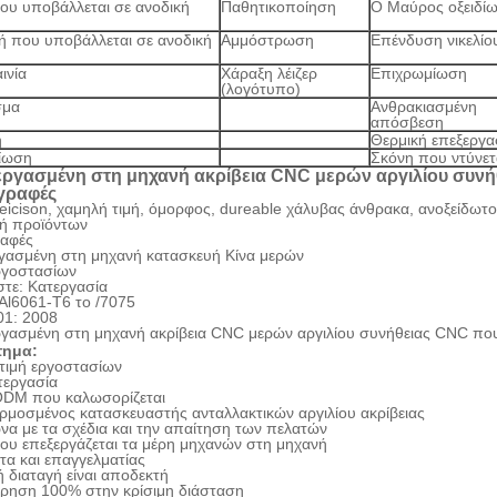
υ υποβάλλεται σε ανοδική
Παθητικοποίηση
Ο Μαύρος οξειδί
η
 που υποβάλλεται σε ανοδική
Αμμόστρωση
Επένδυση νικελίο
η
ινία
Χάραξη λέιζερ
Επιχρωμίωση
(λογότυπο)
σμα
Ανθρακιασμένη
απόσβεση
η
Θερμική επεξεργα
ίωση
Σκόνη που ντύνετ
γραφές
eicison, χαμηλή τιμή, όμορφος, dureable χάλυβας άνθρακα, ανοξείδωτο
ή προϊόντων
αφές
ργασμένη στη μηχανή κατασκευή Κίνα μερών
εργοστασίων
στε: Κατεργασία
 Al6061-T6 το /7075
01: 2008
τημα:
 τιμή εργοστασίων
τεργασία
DM που καλωσορίζεται
ρμοσμένος κατασκευαστής ανταλλακτικών αργιλίου ακρίβειας
να με τα σχέδια και την απαίτηση των πελατών
ου επεξεργάζεται τα μέρη μηχανών στη μηχανή
ητα και επαγγελματίας
ή διαταγή είναι αποδεκτή
ώρηση 100% στην κρίσιμη διάσταση