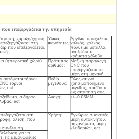
 που επεξεργάζεται την υπηρεσία
διάτρυση, χάραξη/χημική
Υλικές
Αργίλιο, ορείχαλκος,
επεξεργάζονται στη
ικανότητες:
χαλκός, χαλκός,
ιζερ που επεξεργάζεται,
πολύτιμα μέταλλα,
ροφή
ανοξείδωτο,
κράματα χάλυβα
να (ηπειρωτική χώρα)
Πρότυπος
Μαζική παραγωγή
αριθμός:
CNC που
επεξεργάζεται τα
μέρη στη μηχανή
ι αυτόματοι τόρνοι
Πεδίο
Όλος-συχνά
 CNC τόρνοι
μεγέθους:
χρησιμοποιημένο
ών, ect
μέγεθος, προϊόντα
ως απαίτησή σας
νοξείδωτο, σίδηρος,
Ανοχή:
+/--0.05MM
λυβας, ect
πεξεργάζεται στη
Χρήση:
Εγχώριες συσκευές,
τροφή, άλεση, που
μέρη αυτοκινήτου,
μηχανήματα, μέρη
ι συνέλευση
κλειδαριών, ect
 βελτίωση για να
ει τις μεμονωμένες