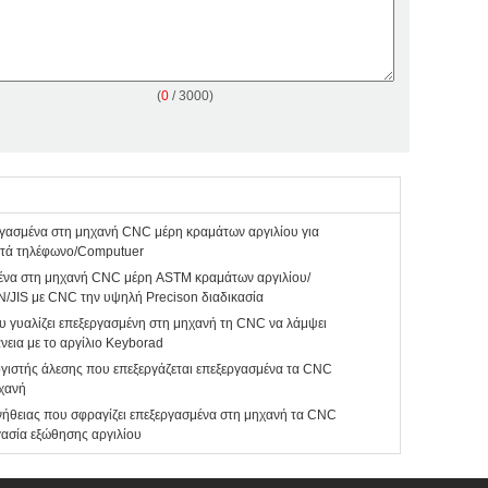
(
0
/ 3000)
γασμένα στη μηχανή CNC μέρη κραμάτων αργιλίου για
ητά τηλέφωνο/Computuer
ένα στη μηχανή CNC μέρη ASTM κραμάτων αργιλίου/
/JIS με CNC την υψηλή Precison διαδικασία
υ γυαλίζει επεξεργασμένη στη μηχανή τη CNC να λάμψει
νεια με το αργίλιο Keyborad
ιστής άλεσης που επεξεργάζεται επεξεργασμένα τα CNC
ηχανή
ήθειας που σφραγίζει επεξεργασμένα στη μηχανή τα CNC
γασία εξώθησης αργιλίου