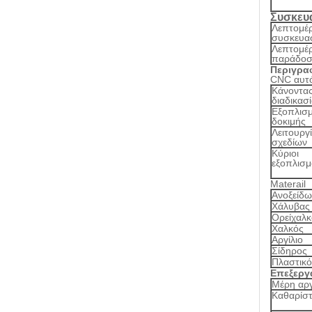
Συσκευ
Λεπτομέρ
συσκευασ
Λεπτομέρ
παράδοσ
Περιγρα
CNC αυτό
Κάνοντα
διαδικασ
Εξοπλισ
δοκιμής
Λειτουργ
σχεδίων
Κύριοι
εξοπλισμ
Materail
Ανοξείδω
Χάλυβας
Ορείχαλκ
Χαλκός
Αργίλιο
Σίδηρος
Πλαστικό
Επεξεργ
Μέρη αργ
Καθαρίστ