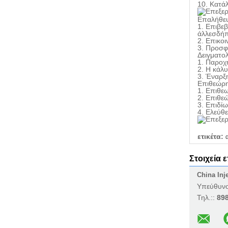
10. Κατά
Επαλήθε
1. Επιβε
άλλεσδήπο
2. Επικο
3. Προσφ
Δειγματο
1. Παροχ
2. Η κάλ
3. Έναρξ
Επιθεώρη
1. Επιθε
2. Επιθε
3. Επιδί
4. Ελεύθ
ετικέτα:
Στοιχεία 
China Inj
Υπεύθυνο
Τηλ.::
89