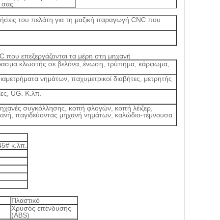
 σας
τήσεις του πελάτη για τη μαζική παραγωγή CNC που
C που επεξεργάζονται τα μέρη στη μηχανή
έρασμα κλωστής σε βελόνα, ένωση, τρύπημα, κάρφωμα,
αμετρήματα νημάτων, παχυμετρικοί διαβήτες, μετρητής
ες, UG. Κ.λπ.
ηχανές συγκόλλησης, κοπή φλογών, κοπή λέιζερ,
ανή, παγιδεύοντας μηχανή νημάτων, καλώδιο-τέμνουσα
45# κ.λπ.
Πλαστικό
Χρυσός επένδυσης
(ABS)