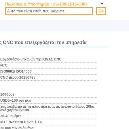
Πωλήσεις & Υποστήριξη：
86-188-1016-8084
Go
ς CNC που επεξεργάζεται την υπηρεσία
Εργοστάσιο μηχανών της ΚΙΝΑΣ CNC
NTC
ISO9001/ ISO14000
CNC μέρος-20150785
1000pcs
USD5~100 per pcs
χαρτοκιβώτιο με τη πλαστική τσάντα, ανώτατο βάρος 20kg
ανά χαρτοκιβώτιο
20-40 ημέρες
Μ / Τ, Western Union, L / C
20.000 τμχ ανά μήνα