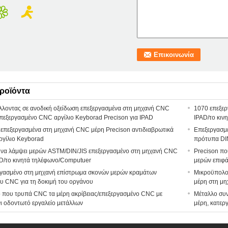
ροϊόντα
λοντας σε ανοδική οξείδωση επεξεργασμένα στη μηχανή CNC
1070 επεξερ
επεξεργασμένο CNC αργίλιο Keyborad Precison για IPAD
IPAD/το κιν
επεξεργασμένα στη μηχανή CNC μέρη Precison αντιδιαβρωτικά
Επεξεργασμ
αργίλιο Keyborad
πρότυπα DIN
να λάμψει μερών ASTM/DIN/JIS επεξεργασμένο στη μηχανή CNC
Precison πο
AD/το κινητά τηλέφωνο/Computuer
μερών επιφά
γασμένο στη μηχανή επίστρωμα σκονών μερών κραμάτων
Μικροϋπολογ
ου CNC για τη δοκιμή του οργάνου
μέρη στη μ
ο που τρυπά CNC τα μέρη ακρίβειας/επεξεργασμένο CNC με
Μέταλλο συν
ι οδοντωτό εργαλείο μετάλλων
μέρη, κατερ