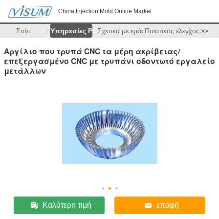
China Injection Mold Online Market
Σπίτι
Υπηρεσίες PCB
Σχετικά με εμάς
Ποιοτικός έλεγχος
>>
Αργίλιο που τρυπά CNC τα μέρη ακρίβειας/
επεξεργασμένο CNC με τρυπάνι οδοντωτό εργαλείο
μετάλλων
Καλύτερη τιμή
επαφή