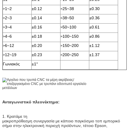
1~2
±0.12
25~38
±0.30
>
>
2~3
±0.14
38~50
±0.36
>
>
3~4
±0.16
50~100
±0.61
>
>
4~6
±0.18
100~150
±0.86
>
>
6~12
±0.20
150~200
±1.12
>
>
12~19
±0.23
200~250
±1.37
>
>
Γωνιακός
±1°
Ανταγωνιστικό πλεονέκτημα:
1. Κρατάμε τη
μακροπρόθεσμη συνεργασία με κάποιο παγκόσμιο τοπ εμπορικό
σήμα στην ηλεκτρονική περιοχή προϊόντων, τέτοιο Epson,