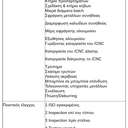
Κτήριο προσαρτημάτων
Σχεδίαση & κτήριο κύβων
Μικρά δείγματα batch
Σφράγιση μετάλλων συνήθειας
Διαμόρφωση καλωδίων συνήθειας
Μέρη σφράγισης αλουμινίου
Εξωθήσεις αλουμινίου
Γυρίζοντας κατεργασία του /CNC
Κατεργασία του /CNC άλεσης
Κατεργασία διάτρυσης το /CNC
Τρύπημα
Σκάσιμο τρυπών
Λείανση ακρίβειας
Μπομπίνα σε μπομπίνα επένδυση
Τελειώνοντας υπηρεσίες μετάλλων
Συνέλευση
Πτώση/Deburring
Ποιοτικός έλεγχος
1.ISO εγκεκριμένος.
2.Inspection επί του τόπου.
3.Inspection πρίν στέλνει.
4.Testing μηχανή.