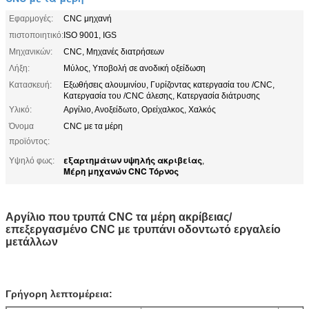
Εφαρμογές:
CNC μηχανή
πιστοποιητικό:
ISO 9001, IGS
Μηχανικών:
CNC, Μηχανές διατρήσεων
Λήξη:
Μύλος, Υποβολή σε ανοδική οξείδωση
Κατασκευή:
Εξωθήσεις αλουμινίου, Γυρίζοντας κατεργασία του /CNC,
Κατεργασία του /CNC άλεσης, Κατεργασία διάτρυσης
Υλικό:
Αργίλιο, Ανοξείδωτο, Ορείχαλκος, Χαλκός
Όνομα
CNC με τα μέρη
προϊόντος:
εξαρτημάτων υψηλής ακριβείας
Υψηλό φως:
,
Μέρη μηχανών CNC Τόρνος
Αργίλιο που τρυπά CNC τα μέρη ακρίβειας/
επεξεργασμένο CNC με τρυπάνι οδοντωτό εργαλείο
μετάλλων
Γρήγορη λεπτομέρεια: