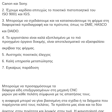
Canon και Sony.
2. Έχουμε κερδίσει επιτυχώς το ποιοτικό πιστοποιητικό του
ISO 9001 και IGS.
3. Μπορούμε να σχεδιάσουμε και να κατασκευάσουμε τη φόρμα στη
διαφορετικά προδιαγραφή και τα πρότυπα, όπως το DME, HASCO
και DAIDO.
4. Το εργοστάσιο είναι καλά εξοπλισμένο με το πιό
προηγμένο όργανο δοκιμής, είναι αποτελεσματικό να εξασφαλίσει
ακρίβεια
της φόρμας.
5. Αυστηρός ποιοτικός έλεγχος
6. Καλή υπηρεσία μεταπώλησης
7. Εγκαίρως παράδοση
Μπορούμε να προσαρμόσουμε τα
διάφορα είδη επεξεργασμένων στη μηχανή CNC
μερών για κάθε πελάτη σύμφωνα με τις απαιτήσεις τους.
η αναφορά μπορεί να γίνει βασισμένη στα σχέδια ή τα δείγματα που
παρέχονται από τους πελάτες. Τα προϊόντα μας είναι και τα δύο
άριστος στην ποιότητα και λογικός στην τιμή. Η ικανοποίησή σας