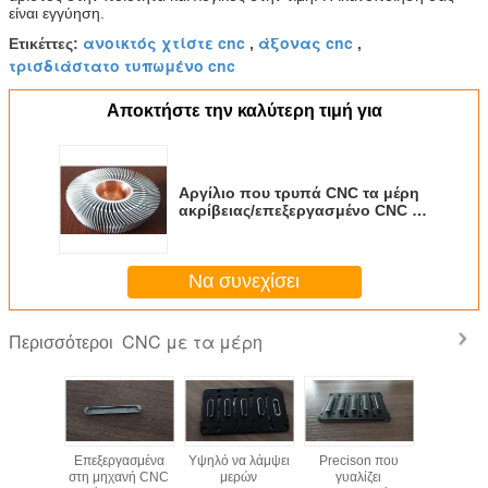
είναι εγγύηση.
ανοικτός χτίστε cnc
άξονας cnc
Ετικέττες:
,
,
τρισδιάστατο τυπωμένο cnc
Αποκτήστε την καλύτερη τιμή για
Αργίλιο που τρυπά CNC τα μέρη
ακρίβειας/επεξεργασμένο CNC με
τρυπάνι οδοντωτό εργαλείο
μετάλλων
Να συνεχίσει
CNC με τα μέρη
Περισσότεροι
ηλά
Επεξεργασμένα
Υψηλό να λάμψει
Precison που
Υποβάλλο
γασμένα
στη μηχανή CNC
μερών
γυαλίζει
ανοδική ο