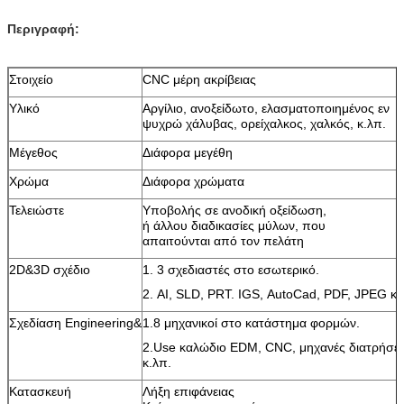
Περιγραφή:
Στοιχείο
CNC μέρη ακρίβειας
Υλικό
Αργίλιο, ανοξείδωτο, ελασματοποιημένος εν
ψυχρώ χάλυβας, ορείχαλκος, χαλκός, κ.λπ.
Μέγεθος
Διάφορα μεγέθη
Χρώμα
Διάφορα χρώματα
Τελειώστε
Υποβολής σε ανοδική οξείδωση,
ή άλλου διαδικασίες μύλων, που
απαιτούνται από τον πελάτη
2D&3D σχέδιο
1. 3 σχεδιαστές στο εσωτερικό.
2. AI, SLD, PRT. IGS, AutoCad, PDF, JPEG κ.
Σχεδίαση Engineering&
1.8 μηχανικοί στο κατάστημα φορμών.
2.Use καλώδιο EDM, CNC, μηχανές διατρήσε
κ.λπ.
Κατασκευή
Λήξη επιφάνειας