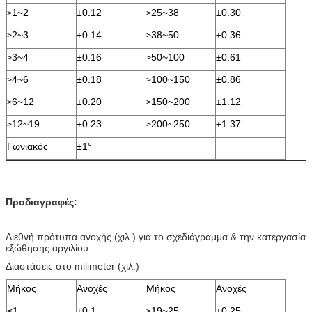
1~2
±0.12
25~38
±0.30
>
>
2~3
±0.14
38~50
±0.36
>
>
3~4
±0.16
50~100
±0.61
>
>
4~6
±0.18
100~150
±0.86
>
>
6~12
±0.20
150~200
±1.12
>
>
12~19
±0.23
200~250
±1.37
>
>
Γωνιακός
±1°
Προδιαγραφές:
Διεθνή πρότυπα ανοχής (χιλ.) για το σχεδιάγραμμα & την κατεργασία
εξώθησης αργιλίου
Διαστάσεις στο milimeter (χιλ.)
Μήκος
Ανοχές
Μήκος
Ανοχές
≤1
±0.1
19~25
±0.25
>