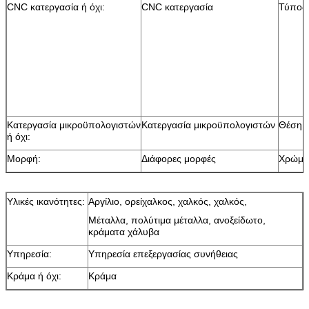
CNC κατεργασία ή όχι:
CNC κατεργασία
Τύπος
Κατεργασία μικροϋπολογιστών
Κατεργασία μικροϋπολογιστών
Θέση 
ή όχι:
Μορφή:
Διάφορες μορφές
Χρώμα
Υλικές ικανότητες:
Αργίλιο, ορείχαλκος, χαλκός, χαλκός,
Μέταλλα, πολύτιμα μέταλλα, ανοξείδωτο,
κράματα χάλυβα
Υπηρεσία:
Υπηρεσία επεξεργασίας συνήθειας
Κράμα ή όχι:
Κράμα