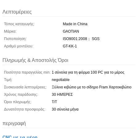
Λεπτομέρειες
Τόπος καταγωγής:
Made in China
Μάρκα:
GAOTIAN
Πιστοποίηση:
ISO9001:2008； SGS
Αριθμό μοντέλου:
GT-ΚΚ-1
Πληρωμής & Αποστολής Όροι
Ποσότητα παραγγελίας min:
1 σύνολα για τη φόρμα 100 PC για το μέρος
Τιμή:
negotiable
Συσκευασία λεπτομέρειες:
Ξύλινο κιβώτιο με το σίδηρο Fram Χαρτοκιβώτιο
Χρόνος παράδοσης:
30 ΗΜΈΡΕΣ
Όροι πληρωμής:
T/T
Δυνατότητα προσφοράς:
30 σύνολα μήνα
περιγραφή
CNC με τα μέρη