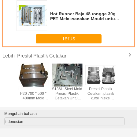
Hot Runner Baja 48 rongga 30g
PET Melaksanakan Mould untuk
Botol Plastik
Terus
Presisi Plastik Cetakan
Lebih
resisi
Disesuaikan OEM
S136H Steel Mold
Presisi Plastik
Presisi P
 Cetakan
P20 700 * 500 *
Presisi Plastik
Cetakan, plastik
Cetakan 
400mm Mold
Cetakan Untuk
kursi injeksi
kursi k
Presisi Plastik
bagian ABS
cetakan kursi,
Mould Untuk
dengan proses
84807100,
Medical Products
polishing cermin
rongga tunggal
Mengubah bahasa
Indonesian