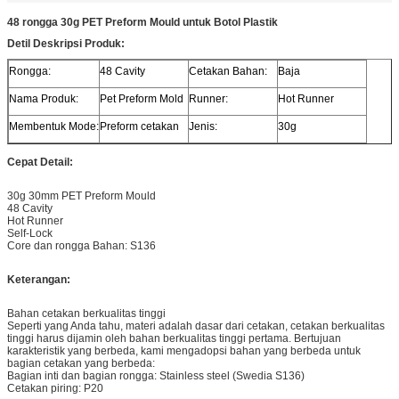
48 rongga 30g PET Preform Mould untuk Botol Plastik
Detil Deskripsi Produk:
Rongga:
48 Cavity
Cetakan Bahan:
Baja
Nama Produk:
Pet Preform Mold
Runner:
Hot Runner
Membentuk Mode:
Preform cetakan
Jenis:
30g
Cepat Detail:
30g 30mm PET Preform Mould
48 Cavity
Hot Runner
Self-Lock
Core dan rongga Bahan: S136
Keterangan:
Bahan cetakan berkualitas tinggi
Seperti yang Anda tahu, materi adalah dasar dari cetakan, cetakan berkualitas
tinggi harus dijamin oleh bahan berkualitas tinggi pertama. Bertujuan
karakteristik yang berbeda, kami mengadopsi bahan yang berbeda untuk
bagian cetakan yang berbeda:
Bagian inti dan bagian rongga: Stainless steel (Swedia S136)
Cetakan piring: P20