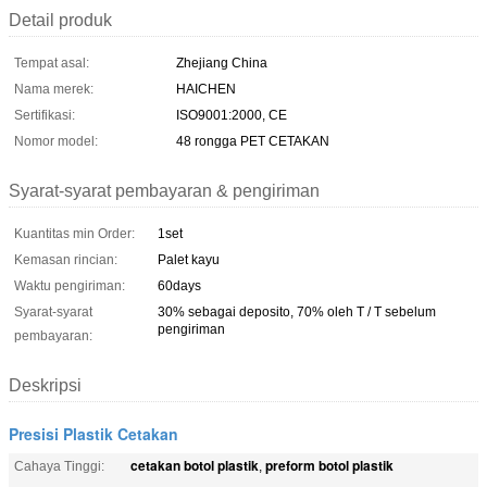
Detail produk
Tempat asal:
Zhejiang China
Nama merek:
HAICHEN
Sertifikasi:
ISO9001:2000, CE
Nomor model:
48 rongga PET CETAKAN
Syarat-syarat pembayaran & pengiriman
Kuantitas min Order:
1set
Kemasan rincian:
Palet kayu
Waktu pengiriman:
60days
Syarat-syarat
30% sebagai deposito, 70% oleh T / T sebelum
pengiriman
pembayaran:
Deskripsi
Presisi Plastik Cetakan
cetakan botol plastik
preform botol plastik
Cahaya Tinggi:
,