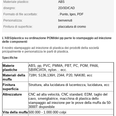
Materiale plastico:
ABS
disegno:
2D/3D/CAD
Formato di file accettato:
. Punto, Iges, PDF
Personalizza:
benvenuti
Finitura di superficie:
placcatura di cromo
L'ABS/plastica su ordinazione POM/dei pp parte lo stampaggio ad iniezione
delle componenti
Il nostro stampaggio ad iniezione di plastica dei prodotti della società
pricipalmente e personalizza le parti di plastica.
Specifiche
ABS, pp, PVC, PMMA, PBT, PC, POM, PA66,
Materie
SBIRCIATA, nylon… ecc.
plastiche
718H, S136,136H, 2344, P20, NAK80, ecc
Materiali della
muffa
Struttura, alta lucidatura di lucentezza, lucidatura, ecc
Finitura
superficia
CNC ad alta velocità, CNC standard, EDM, taglio del
Attrezzature
cavo, smerigliatrice, macchina di plastica dello
stampaggio ad iniezione per le prove della muffa da 50-
3000T disponibile
500.000 - 1.000.000 colpi
Vita della muffa