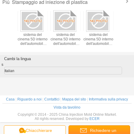
Stampaggio ad iniezione di plastica
Più
ggio ad
sistema del
sistema del
sistema del
Stampag
one di
cinema 5D interno
cinema 5D interno
cinema 5D interno
iniezio
 di multi
dell'automobile
dell'automobile
dell'automobile
plast
ne della
mobile con la
mobile con la
mobile con la
professi
ità
ruota, mosso
ruota, mosso
ruota, mosso
verso i posti
verso i posti
verso i posti
Cambi la lingua
ammucchiati
ammucchiati
ammucchiati
s
Italian
Casa
|
Riguardo a noi
|
Contattici
|
Mappa del sito
|
Informativa sulla privacy
Vista da tavolino
Copyright © 2014 - 2025 China Injection Mold Online Market.
All rights reserved. Developed by
ECER
Chiacchierare
Richiedere un