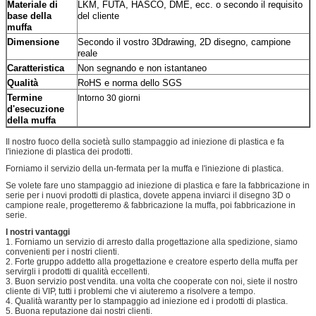
LKM, FUTA, HASCO, DME, ecc. o secondo il requisito
Materiale di
del cliente
base della
muffa
Secondo il vostro 3Ddrawing, 2D disegno, campione
Dimensione
reale
Non segnando e non istantaneo
Caratteristica
RoHS e norma dello SGS
Qualità
Termine
Intorno 30 giorni
d'esecuzione
della muffa
Il nostro fuoco della società sullo stampaggio ad iniezione di plastica e fa
l'iniezione di plastica dei prodotti.
Forniamo il servizio della un-fermata per la muffa e l'iniezione di plastica.
Se volete fare uno stampaggio ad iniezione di plastica e fare la fabbricazione in
serie per i nuovi prodotti di plastica, dovete appena inviarci il disegno 3D o
campione reale, progetteremo & fabbricazione la muffa, poi fabbricazione in
serie.
I nostri vantaggi
1. Forniamo un servizio di arresto dalla progettazione alla spedizione, siamo
convenienti per i nostri clienti.
2. Forte gruppo addetto alla progettazione e creatore esperto della muffa per
servirgli i prodotti di qualità eccellenti.
3. Buon servizio post vendita. una volta che cooperate con noi, siete il nostro
cliente di VIP, tutti i problemi che vi aiuteremo a risolvere a tempo.
4. Qualità warantty per lo stampaggio ad iniezione ed i prodotti di plastica.
5. Buona reputazione dai nostri clienti.