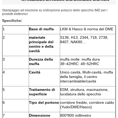
Stampaggio ad iniezione su ordinazione polacco dello specchio IMD per i
prodotti elettronici
Specifiche:
1
Base di muffa
LKM & Hasco & norma del DME
2
materiale
S136, H13, 2344, 718, 2738,
principale del
8407, NAK80…
centro e della
cavità
3
Durezza della
muffa molle: muffa dura
muffa
38~42HRC: 48~52HRC
4
Cavità
Unico cavità, Multi-cavità, muffa
della famiglia, il centro
intercambiabile/cavità
5
Trattamento di
EDM, struttura, macinazione,
superficie
lucidatura dello specchio
6
Tipo del portone
corridore freddo, corridore caldo
(Yudo/DME/Hasco)
7
Dimensione
800*800 millimetro