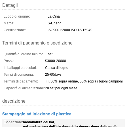
Dettagli
Luogo di origine:
La Cina
Marca:
S-Cheng
Certificazione:
ISO9001:2000.ISO:TS 16949
Termini di pagamento e spedizione
Quantità di ordine minimo:
1 set
Prezzo:
$3000-20000
Imballaggi particolari:
Cassa di legno
Tempi di consegna:
25-60days
Termini di pagamento:
TT, 50% sopra ordine, 50% sopra i buoni campioni
Capacità di alimentazione:
20 set per ogni mese
descrizione
Stampaggio ad iniezione di plastica
modanatura del iml
Evidenziare:
,
nel modanatura dell'iniezione della decorazione della muffa