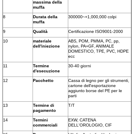
massima della
muffa
8
Durata della
300000~+1,000,000 colpi
muffa
9
Qualità
Certificazione ISO9001-2000
10
materiale
ABS, POM, PMMA, PC, pp,
dell'iniezione
nylon, PA+GF, ANIMALE
DOMESTICO, TPE, PVC, HDPE
ecc
11
Termine
30-40 giorni
d'esecuzione
12
Pacchetto
Cassa di legno per gli strumenti,
cartone dell'esportazione
aggiunto borse del PE per le
parti
13
Termine di
T/T
pagamento
14
Termini
EXW, CATENA
commerciali
DELL'OROLOGIO, CIF