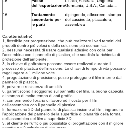
15
Paese
L'Italia, Australia, Ungheria,
dell'esportazione
Germania, U.S.A., Canada…
16
Trattamento
dipingendo, silkscreen, stampa
secondario per
del cuscinetto, placcatura,
le parti
assemblea
Caratteristiche:
1, flessibile per progettazione, che può realizzare i vari termini dei
prodotti dentro più veloci e della soluzione più economica.
2, nessuna necessità di usare qualsiasi adesivo con colla per
l'assemblea con il pannello di plastica, che soddisfa la richiesta di
protezione dell'ambiente.
3, la chiave di goffratura possono essere realizzati durante il
processo di plastica dell'iniezione. Le chiavi di tempo di vita possono
raggiungere a 1 milione volte.
4, progettazione di precisione, pozzo proteggono il film interno dal
pannello di plastica.
5, polvere e resistenza di umidità.
6, garantiscono il soggiorno sul pannello del film, la buona capacità
di stampa di molto tempo di anti graffio.
7, comprimendo l'orario di lavoro ed il costo per il film
dell'assemblea con il pannello di plastica.
8, formazione 3D del pannello di plastica insieme al film, ingrandire
l'applicazione del pannello della superficie di planarità della forma
dell'assemblea del film a superficie 3D.
9, al cliente dell'ufficio più possibilità di progettazione con il migliore
aspetto e più soluzione di sicurezza.