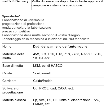
muffa 8.Delivery
Muffa di consegna dopo che il cliente approva il
campione e sistema la spedizione.
Specifiche:
Fabbricazione di Overmould
progettazione di professione
renda paricolare la fabbricazione
prezzo competitivo
Fabbricazione della muffa secondo il vostro disegno
Tonnellaggio della macchina a iniezione: 80-780 tonnellate.
Nome
Dadi del pannello dell'automobile
Materiale della
45#, 50#, P20, H13, 718, 2738, NAK80, S316,
muffa
SKD61 ecc.
Base di muffa
LKM, ect di HASCO.
Cavità
Scelga/multi
Corridore
Caldo/freddo
Software di
Ug, PROE, cad, CAXA, ect.
progettazione
Materia plastica
Pp, ABS, PS, PE, unità di elaborazione, PVC,
PMMA, ect.