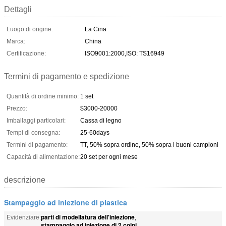
Dettagli
Luogo di origine:
La Cina
Marca:
China
Certificazione:
ISO9001:2000,ISO: TS16949
Termini di pagamento e spedizione
Quantità di ordine minimo:
1 set
Prezzo:
$3000-20000
Imballaggi particolari:
Cassa di legno
Tempi di consegna:
25-60days
Termini di pagamento:
TT, 50% sopra ordine, 50% sopra i buoni campioni
Capacità di alimentazione:
20 set per ogni mese
descrizione
Stampaggio ad iniezione di plastica
parti di modellatura dell'iniezione
Evidenziare:
,
stampaggio ad iniezione di 2 colpi