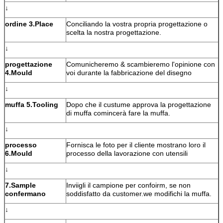
↓
ordine 3.Place
Conciliando la vostra propria progettazione o
scelta la nostra progettazione.
↓
progettazione
Comunicheremo & scambieremo l'opinione con
4.Mould
voi durante la fabbricazione del disegno
↓
muffa 5.Tooling
Dopo che il custume approva la progettazione
di muffa comincerà fare la muffa.
↓
processo
Fornisca le foto per il cliente mostrano loro il
6.Mould
processo della lavorazione con utensili
↓
7.Sample
Inviigli il campione per confoirm, se non
confermano
soddisfatto da customer.we modifichi la muffa.
↓