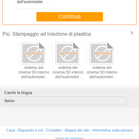
pannello dell'automobile
Continua
Stampaggio ad iniezione di plastica
Più
ggio ad
sistema del
sistema del
sistema del
Stampag
one di
cinema 5D interno
cinema 5D interno
cinema 5D interno
iniezio
 di multi
dell'automobile
dell'automobile
dell'automobile
plast
ne della
mobile con la
mobile con la
mobile con la
professi
ità
ruota, mosso
ruota, mosso
ruota, mosso
verso i posti
verso i posti
verso i posti
Cambi la lingua
ammucchiati
ammucchiati
ammucchiati
Italian
Casa
|
Riguardo a noi
|
Contattici
|
Mappa del sito
|
Informativa sulla privacy
Vista da tavolino