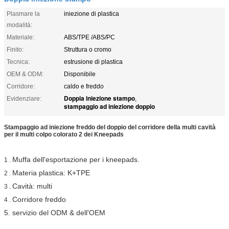
Plasmare la
iniezione di plastica
modalità:
Materiale:
ABS/TPE /ABS/PC
Finito:
Struttura o cromo
Tecnica:
estrusione di plastica
OEM & ODM:
Disponibile
Corridore:
caldo e freddo
Doppia iniezione stampo
Evidenziare:
,
stampaggio ad iniezione doppio
Stampaggio ad iniezione freddo del doppio del corridore della multi cavità
per il multi colpo colorato 2 dei Kneepads
Muffa dell'esportazione per i kneepads.
1 .
Materia plastica: K+TPE
2 .
Cavità: multi
3 .
Corridore freddo
4 .
5. servizio del ODM & dell'OEM