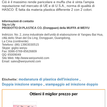
Ciò è il massimo rende paricolare e muffa che è vinta l'ampia
reputazione nel mercato di UE e di U.S.A., norma di qualità di
HASCO. È fatta da materia plastica differente 2 con 2 colori.
Informazioni di contatto
Sig.ra Lily
PRODOTTO DI PLASTICA CO. (Dongguan) della MUFFA di WEIYU
Indirizzo: No. 2, zona industriale dell'unità di elaborazione di Yangwu Bai Hua,
città dello Shan del Da Ling, Dongguan, Guangdong,
La Cina (continente)
Telefono: (86) 13903030515
Skype: giglio-weiyu
Fax: 0086-0769-85626809
QQ: 65009049
Sito Web: http://www.weiyumold.com
Email: sales@weiyumold.com
modanatura di plastica dell'iniezione
Etichette:
,
Doppia iniezione stampo
stampaggio ad iniezione doppio
,
Ottieni il miglior prezzo per