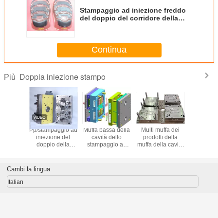
Stampaggio ad iniezione freddo
del doppio del corridore della
multi cavità per il multi colpo
colorato 2 dei Kneepads
Continua
Doppia iniezione stampo
Più
pio
Pp/stampaggio ad
Muffa bassa della
Multi muffa dei
Stampag
ggio ad
iniezione del
cavità dello
prodotti della
iniezi
 di colore
doppio della
stampaggio ad
muffa della cavità
automobil
k
muffa prodotti
iniezione
del cappuccio
del dopp
ABS/del PE con la
HASCO/di LKM
cosmetico con la
base di muffa
doppia multi con
base di muffa
Cambi la lingua
S136
CNC 2D 2.5D
d'acciaio P20
Italian