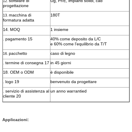
software di
Ug, Pr/E, impianti solidi, cad
12.
progettazione
macchina di
180T
13.
formatura adatta
14. MOQ
1 insieme
. pagamento 15
40% come deposito da L/C
e 60% come l'equilibrio da T/T
pacchetto
caso di legno
16.
. termine di consegna 17
in 45 giorni
18. OEM o ODM
è disponibile
. logo 19
benvenuto da progettare
. servizio di assistenza al
un anno warrantied
cliente 20
Applicazioni: