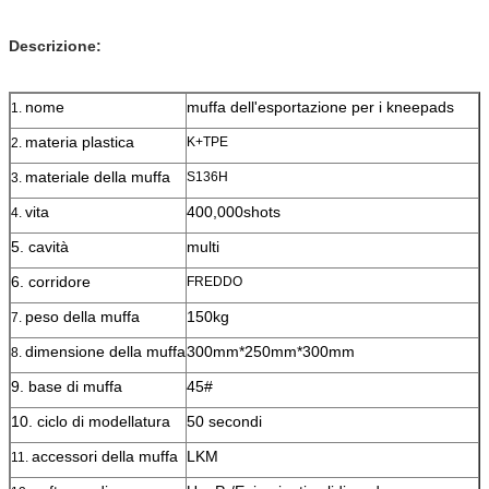
Descrizione:
nome
muffa dell'esportazione per i kneepads
1.
materia plastica
K+TPE
2.
materiale della muffa
S136H
3.
vita
400,000shots
4.
5. cavità
multi
6. corridore
FREDDO
peso della muffa
150kg
7.
dimensione della muffa
300mm*250mm*300mm
8.
9. base di muffa
45#
10. ciclo di modellatura
50 secondi
accessori della muffa
LKM
11.