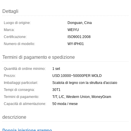
Dettagli
Luogo di origine:
Donguan, Cina
Marca:
WEIYU
Certificazione:
ISO9001:2008
Numero di modello:
WY-IPH01
Termini di pagamento e spedizione
Quantità di ordine minimo:
1 set
Prezzo:
USD:10000~50000PER MOLD
Imballaggi particolari:
Scatola di legno con la struttura d'acciaio
Tempi di consegna:
30T1
Termini di pagamento:
T/T, L/C, Western Union, MoneyGram
Capacità di alimentazione:
50 moda / mese
descrizione
Doppia iniezione stampo