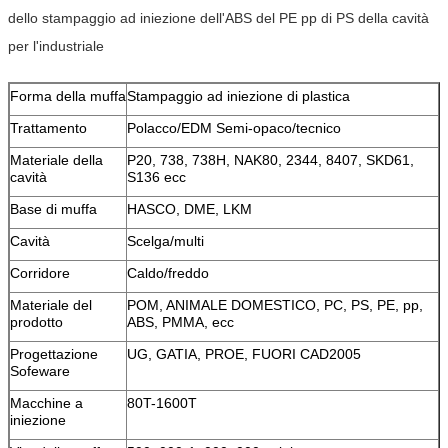
dello stampaggio ad iniezione dell'ABS del PE pp di PS della cavità
per l'industriale
Forma della muffa
Stampaggio ad iniezione di plastica
Trattamento
Polacco/EDM Semi-opaco/tecnico
Materiale della
P20, 738, 738H, NAK80, 2344, 8407, SKD61,
cavità
S136 ecc
Base di muffa
HASCO, DME, LKM
Cavità
Scelga/multi
Corridore
Caldo/freddo
Materiale del
POM, ANIMALE DOMESTICO, PC, PS, PE, pp,
prodotto
ABS, PMMA, ecc
Progettazione
UG, GATIA, PROE, FUORI CAD2005
Sofeware
Macchine a
80T-1600T
iniezione