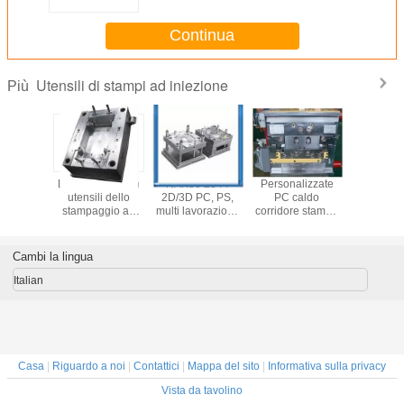
iniezione dell'ABS del PE pp di
PS della cavità per l'industriale
Continua
Utensili di stampi ad iniezione
Più
evole di
Lavorazione con
NAK80 2344
Personalizzate
Lavorazi
ra dello
utensili dello
2D/3D PC, PS,
PC caldo
utensili s
ggio ad
stampaggio ad
multi lavorazione
corridore stampo
dello sta
zione
iniezione,
con utensili dello
per stampo
ad iniezi
modanatura
stampaggio ad
iniezione
PC
all'aperto della
iniezione del PE,
dell'utensileria
Cambi la lingua
tavola
recinzioni di
con cavità muti
dell'iniezione di
plastica su
Italian
plastica durevole
ordinazione
Casa
|
Riguardo a noi
|
Contattici
|
Mappa del sito
|
Informativa sulla privacy
Vista da tavolino