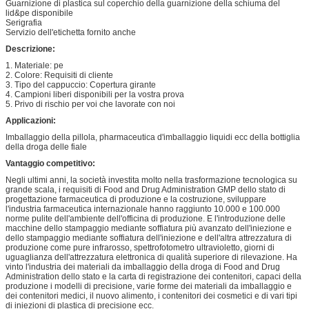
Guarnizione di plastica sul coperchio della guarnizione della schiuma del
lid&pe disponibile
Serigrafia
Servizio dell'etichetta fornito anche
Descrizione:
1. Materiale: pe
2. Colore: Requisiti di cliente
3. Tipo del cappuccio: Copertura girante
4. Campioni liberi disponibili per la vostra prova
5. Privo di rischio per voi che lavorate con noi
Applicazioni:
Imballaggio della pillola, pharmaceutica d'imballaggio liquidi ecc della bottiglia
della droga delle fiale
Vantaggio competitivo:
Negli ultimi anni, la società investita molto nella trasformazione tecnologica su
grande scala, i requisiti di Food and Drug Administration GMP dello stato di
progettazione farmaceutica di produzione e la costruzione, sviluppare
l'industria farmaceutica internazionale hanno raggiunto 10.000 e 100.000
norme pulite dell'ambiente dell'officina di produzione. E l'introduzione delle
macchine dello stampaggio mediante soffiatura più avanzato dell'iniezione e
dello stampaggio mediante soffiatura dell'iniezione e dell'altra attrezzatura di
produzione come pure infrarosso, spettrofotometro ultravioletto, giorni di
uguaglianza dell'attrezzatura elettronica di qualità superiore di rilevazione. Ha
vinto l'industria dei materiali da imballaggio della droga di Food and Drug
Administration dello stato e la carta di registrazione dei contenitori, capaci della
produzione i modelli di precisione, varie forme dei materiali da imballaggio e
dei contenitori medici, il nuovo alimento, i contenitori dei cosmetici e di vari tipi
di iniezioni di plastica di precisione ecc.