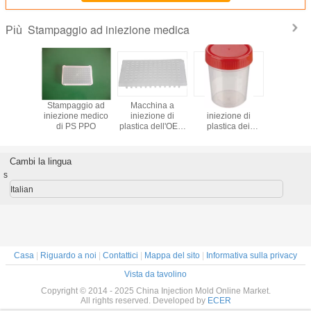
Stampaggio ad iniezione medica
Più
ggio ad
Stampaggio ad
Macchina a
Macchina a
Stampag
e medico
iniezione medico
iniezione di
iniezione di
iniezione
rridore
di PS PPO
plastica dell'OEM
plastica dei
del corr
ldo
Yudo/DME per il
corridori caldi di
cald
piatto di PCR
Yudo per il
contenitore
Cambi la lingua
dell'urina
s
Italian
Casa
|
Riguardo a noi
|
Contattici
|
Mappa del sito
|
Informativa sulla privacy
Vista da tavolino
Copyright © 2014 - 2025 China Injection Mold Online Market.
All rights reserved. Developed by
ECER