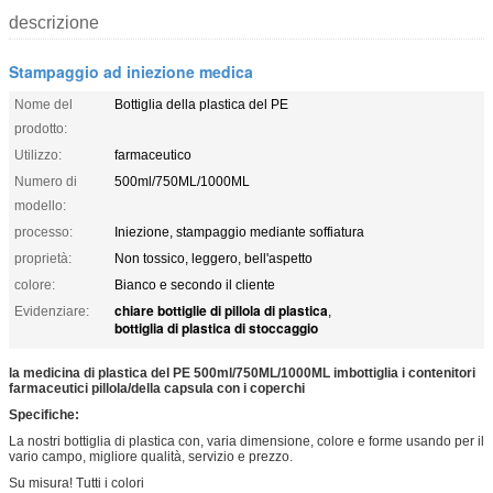
descrizione
Stampaggio ad iniezione medica
Nome del
Bottiglia della plastica del PE
prodotto:
Utilizzo:
farmaceutico
Numero di
500ml/750ML/1000ML
modello:
processo:
Iniezione, stampaggio mediante soffiatura
proprietà:
Non tossico, leggero, bell'aspetto
colore:
Bianco e secondo il cliente
chiare bottiglie di pillola di plastica
Evidenziare:
,
bottiglia di plastica di stoccaggio
la medicina di plastica del PE 500ml/750ML/1000ML imbottiglia i contenitori
farmaceutici pillola/della capsula con i coperchi
Specifiche:
La nostri bottiglia di plastica con, varia dimensione, colore e forme usando per il
vario campo, migliore qualità, servizio e prezzo.
Su misura! Tutti i colori