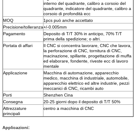
interno del quadrante, calibro a corsoio del
quadrante, indicatore del quadrante, calibro a
corsoio di profondità ecc
MOQ
1pcs può anche accettato
Precisione/tolleranza
+/-0.005mm
Pagamento
Deposito di T/T 30% in anticipo, 70% T/T
prima della spedizione; o altri.
Portata di affari
Il CNC si concentra lavorare, CNC che lavora,
la perforazione di CNC, tornitura di CNC,
macinazione, spillante, progettazione di muffa
ed elaborare, fondente, riveste ecc di lavoro
mentale
Applicazione
Macchina di automazione, apparecchio
medico, macchina di industriale, automobile,
apparecchio elettrico ed altre industrie, pezzi
meccanici di CNC, ricambi auto
Porti
Shenzhen Cina
Consegna
20-25 giorni dopo il deposito di T/T 50%
Attrezzature
centro a macchina di CNC
principali
Applicazioni: