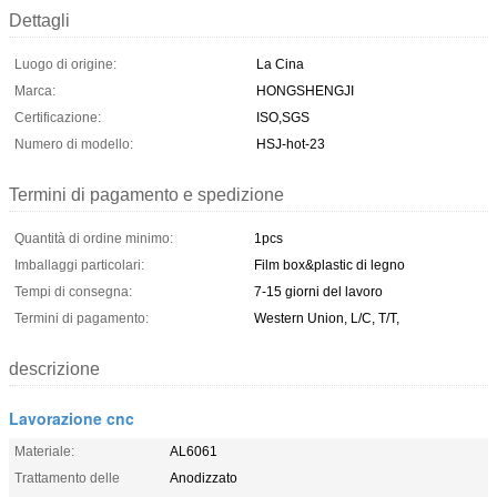
Dettagli
Luogo di origine:
La Cina
Marca:
HONGSHENGJI
Certificazione:
ISO,SGS
Numero di modello:
HSJ-hot-23
Termini di pagamento e spedizione
Quantità di ordine minimo:
1pcs
Imballaggi particolari:
Film box&plastic di legno
Tempi di consegna:
7-15 giorni del lavoro
Termini di pagamento:
Western Union, L/C, T/T,
descrizione
Lavorazione cnc
Materiale:
AL6061
Trattamento delle
Anodizzato