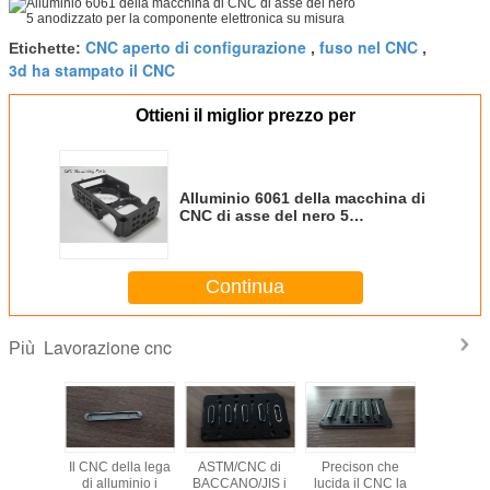
CNC aperto di configurazione
fuso nel CNC
Etichette:
,
,
3d ha stampato il CNC
Ottieni il miglior prezzo per
Alluminio 6061 della macchina di
CNC di asse del nero 5
anodizzato per la componente
elettronica su misura
Continua
Lavorazione cnc
Più
 CNC di
Il CNC della lega
ASTM/CNC di
Precison che
Il C
 lavorato
di alluminio i
BACCANO/JIS i
lucida il CNC la
d'anodizza