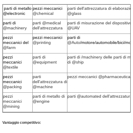
parti di metallo
pezzi meccanici
parti dell'attrezzatura di elaborazi
@electronic
@chemical
@glass
parti di
parti @medical
parti di misurazione del dispositivo
@machinery
dell'attrezzatura
@UAV
pezzi
pezzi meccanici
parti di
meccanici del
@printing
@Auto
/motore/automobile/bici/mot
@farm
pezzi
parti di
parti di /machinery delle parti di me
meccanici
@equipment
di @ship
@textile
pezzi
parti
pezzi meccanici @pharmaceutical
meccanici
dell'attrezzatura di
@packing
@machine
pezzi
parti di metallo di
parti @automated dell'attrezzatur
meccanici
@engine
@mining
Vantaggio competitivo: