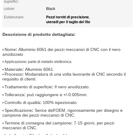
superfici:
colore:
Black
Pezzi torniti di precisione
Evidenziare:
,
utensili per il taglio del filo
Descrizione di prodotto dettagliata:
Nome
:
Alluminio 6061 dei pezzi meccanici di CNC con il nero
•
anodizzato
•
Applicazione
:
parte di metallo elettronica
Materiale
:
Alluminio 6061.
•
Processo
:
Modanatura di una volta lavorante di CNC secondo il
•
requisito di clienti.
Trattamento di superficie
:
Il nero anodizzato.
•
Tolleranza
:
può raggiungere a +/-0.005mm.
•
Controllo di qualità
:
100% ispezionato.
•
Specificazione
:
Serice dell'OEM, rigorosamente per disegno e
•
campione dei pezzi meccanici di CNC.
Termine di consegna del campione
:
7-15 giorni, per pezzi
•
meccanici di CNC.