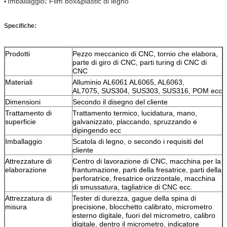
Imballaggio
:
Film box&plastic di legno
•
Specifiche:
Prodotti
Pezzo meccanico di CNC, tornio che elabora,
parte di giro di CNC, parti turing di CNC di
CNC
Materiali
Alluminio AL6061 AL6065, AL6063,
AL7075, SUS304, SUS303, SUS316, POM ecc
Dimensioni
Secondo il disegno del cliente
Trattamento di
Trattamento termico, lucidatura, mano,
superficie
galvanizzato, placcando, spruzzando e
dipingendo ecc
Imballaggio
Scatola di legno, o secondo i requisiti del
cliente
Attrezzature di
Centro di lavorazione di CNC, macchina per la
elaborazione
frantumazione, parti della fresatrice, parti della
perforatrice, fresatrice orizzontale, macchina
di smussatura, tagliatrice di CNC ecc.
Attrezzatura di
Tester di durezza, gague della spina di
misura
precisione, blocchetto calibrato, micrometro
esterno digitale, fuori del micrometro, calibro
digitale, dentro il micrometro, indicatore