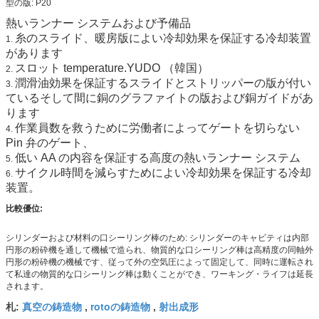
型の版: P20
熱いランナー システムおよび予備品
糸のスライド、暖房版によい冷却効果を保証する冷却装置
1.
があります
スロット temperature.YUDO （韓国）
2.
潤滑油効果を保証するスライドとストリッパーの版が付い
3.
ているそして間に銅のグラファイトの版および銅ガイドがあ
ります
作業員数を救うために労働者によってゲートを切らない
4.
Pin 弁のゲート、
低い AA の内容を保証する高度の熱いランナー システム
5.
サイクル時間を減らすためによい冷却効果を保証する冷却
6.
装置。
比較優位:
シリンダーおよび材料の口シーリング棒のため: シリンダーのキャビティは内部
円形の粉砕機を通して機械で造られ、物質的な口シーリング棒は高精度の同軸外
円形の粉砕機の機械です、従って外の空気圧によって固定して、同時に運転され
て私達の物質的な口シーリング棒は動くことができ、ワーキング・ライフは延長
されます。
真空の鋳造物
rotoの鋳造物
射出成形
札:
,
,