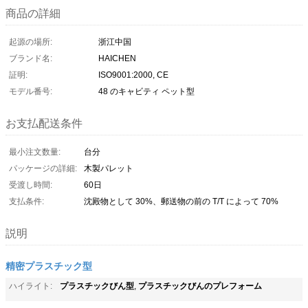
商品の詳細
起源の場所:
浙江中国
ブランド名:
HAICHEN
証明:
ISO9001:2000, CE
モデル番号:
48 のキャビティ ペット型
お支払配送条件
最小注文数量:
台分
パッケージの詳細:
木製パレット
受渡し時間:
60日
支払条件:
沈殿物として 30%、郵送物の前の T/T によって 70%
説明
精密プラスチック型
プラスチックびん型
プラスチックびんのプレフォーム
ハイライト:
,