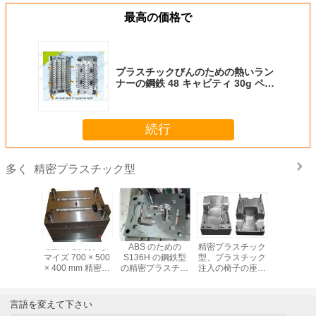
最高の価格で
プラスチックびんのための熱いラン
ナーの鋼鉄 48 キャビティ 30g ペッ
ト プレフォーム型
続行
精密プラスチック型
多く
密プラスチ
OEM P20 カスタ
ABS のための
精密プラスチック
精密プラ
ク型
マイズ 700 × 500
S136H の鋼鉄型
型、プラスチック
型の椅子
× 400 mm 精密プ
の精密プラスチッ
注入の椅子の座席
ラスチック金型の
ク型はミラーの磨
型、84807100 の
プラスチック金型
くプロセスと分け
単一キャビティ
医療製品の
ます
言語を変えて下さい