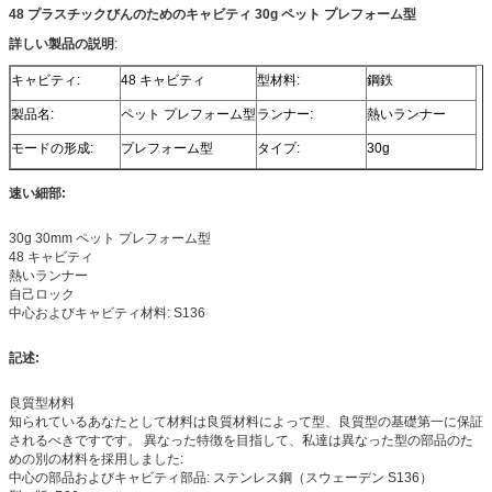
48 プラスチックびんのためのキャビティ 30g ペット プレフォーム型
詳しい製品の説明
:
キャビティ:
48 キャビティ
型材料:
鋼鉄
製品名:
ペット プレフォーム型
ランナー:
熱いランナー
モードの形成:
プレフォーム型
タイプ:
30g
速い細部:
30g 30mm ペット プレフォーム型
48 キャビティ
熱いランナー
自己ロック
中心およびキャビティ材料: S136
記述:
良質型材料
知られているあなたとして材料は良質材料によって型、良質型の基礎第一に保証
されるべきですです。 異なった特徴を目指して、私達は異なった型の部品のた
めの別の材料を採用しました:
中心の部品およびキャビティ部品: ステンレス鋼（スウェーデン S136）