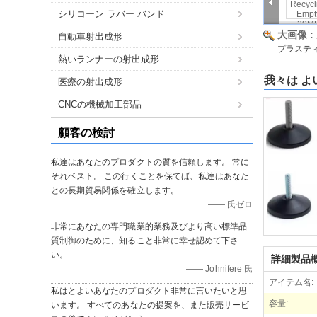
シリコーン ラバー バンド
大画像 :
自動車射出成形
プラステ
熱いランナーの射出成形
我々は よ
医療の射出成形
CNCの機械加工部品
顧客の検討
私達はあなたのプロダクトの質を信頼します。 常に
それベスト。 この行くことを保てば、私達はあなた
との長期貿易関係を確立します。
—— 氏ゼロ
非常にあなたの専門職業的業務及びより高い標準品
質制御のために、知ること非常に幸せ認めて下さ
い。
詳細製品
—— Johnifere 氏
アイテム名:
私はとよいあなたのプロダクト非常に言いたいと思
容量:
います。 すべてのあなたの提案を、また販売サービ