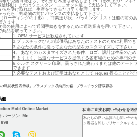
の情報が受諾可能なら、それから私達は署名します PI （形式上のインボ
T （電信移動）またはウェスタン・ユニオンを通して支払をして下さい。
が支払を受け取れば、生産をできるだけ早く整理します。
良かったら、郵送物の前にバランスの支払をして下さい。
B/L （ローディングの手形）、商業送り状、パッキング リストは船の前
着きます。
の文書の使用によって通関手続きをするために運送業者を用いて下さい。
庫で商品を取って下さい。
。
1. OEM サービスは歓迎されています
2.プラスチックびんの試供品はあなたのテストのために利用でき
3.あなたの条件に従ってあなたの型をカスタマイズして下さい
4。 あなたのカスタマイズされた条件、ロゴ、設計は生産のた
5.よりよく、迅速なサービスを提供する各市場のための専門のチ
6.シルク スクリーン印刷、曇らされた終わりまたは他のアート
できます
7.必要なテストおよび証明はあなたとして reques 得ることが
,
,
蔵の戦闘状況表示板
プラスチック収納用の箱
プラスチック貯蔵容器
詳細
ection Mold Online Market
私達に直接お問い合わせを送
トパーソン:
Mr.
:
898