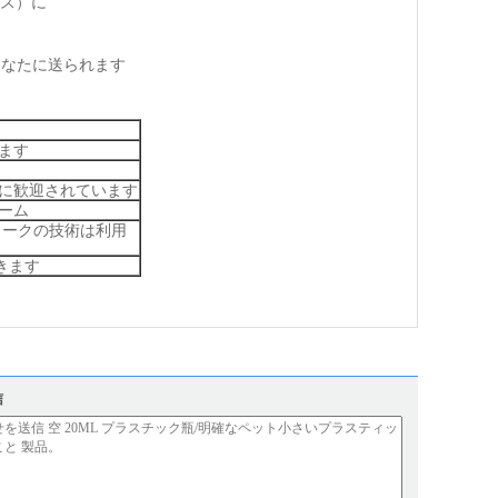
イス）に
のあなたに送られます
ます
めに歓迎されています
ーム
ワークの技術は利用
できます
信