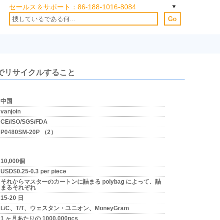
セールス＆サポート：
86-188-1016-8084
Go
しでリサイクルすること
中国
vanjoin
CE/ISO/SGS/FDA
P0480SM-20P （2）
10,000個
USD$0.25-0.3 per piece
それからマスターのカートンに詰まる polybag によって、詰
まるそれぞれ
15-20 日
L/C、T/T、ウェスタン・ユニオン、MoneyGram
1 ヶ月あたりの 1000,000pcs