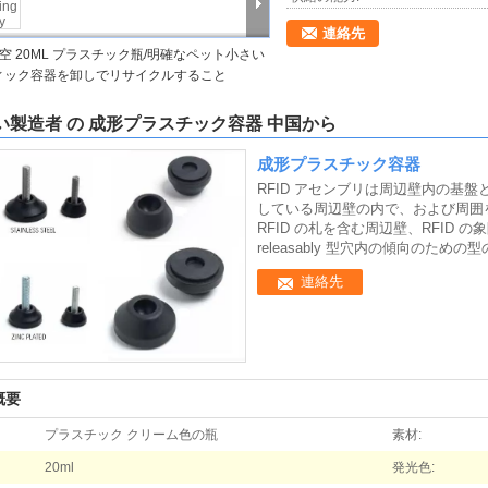
連絡先
空 20ML プラスチック瓶/明確なペット小さい
ィック容器を卸しでリサイクルすること
い製造者 の 成形プラスチック容器 中国から
成形プラスチック容器
RFID アセンブリは周辺壁内の基
している周辺壁の内で、および周囲
RFID の札を含む周辺壁、RFID 
releasably 型穴内の傾向の
連絡先
概要
プラスチック クリーム色の瓶
素材:
20ml
発光色: