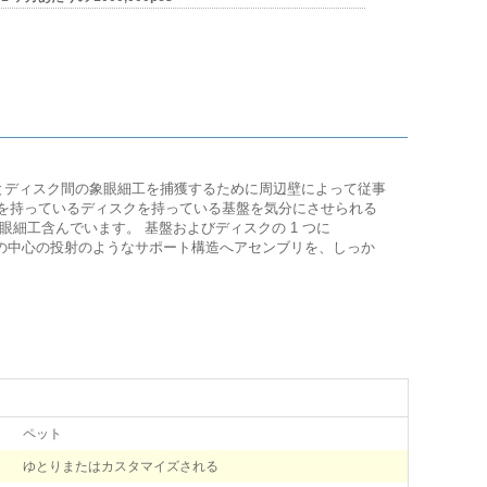
盤とディスク間の象眼細工を捕獲するために周辺壁によって従事
を持っているディスクを持っている基盤を気分にさせられる
の象眼細工含んでいます。 基盤およびディスクの 1 つに
ための型の中心の投射のようなサポート構造へアセンブリを、しっか
ペット
ゆとりまたはカスタマイズされる