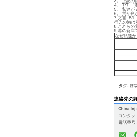
3。 上記
4。 T/
5。 私達
6。 質が
7.文書: 
行先の港は
8.これら
9.港の倉
なぜ私達か
タグ:
貯
連絡先の
China Inj
コンタク
電話番号