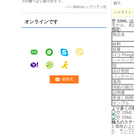
スの後でよいありがとう。
帽子:
—— Abilioo シプリアノ氏
ハイライト:
空 20M
オンラインです
毛ゲル、表
指定:
製品名
材料
容量
ロゴ Pringt
シーリング
型
設計思想
パッケージ
適用
供給の能力
証明書
受渡し時間
サンプル
より多くの
輸入のステ
1.価格お
2。 サン