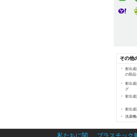
その他
射出成
の部品
射出成
グ
射出成
射出成
洗濯機
私たちに関
プラスチック