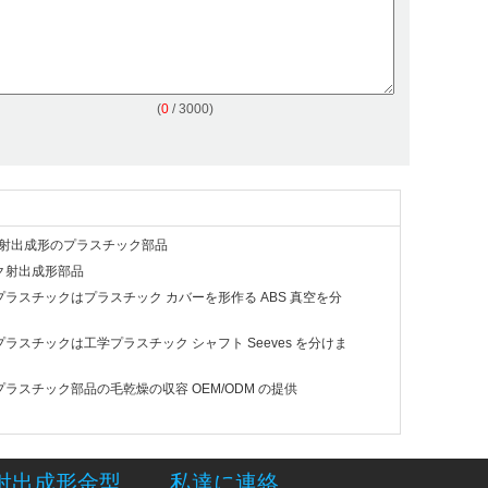
(
0
/ 3000)
E の射出成形のプラスチック部品
ク射出成形部品
ラスチックはプラスチック カバーを形作る ABS 真空を分
ラスチックは工学プラスチック シャフト Seeves を分けま
ラスチック部品の毛乾燥の収容 OEM/ODM の提供
射出成形金型
私達に連絡