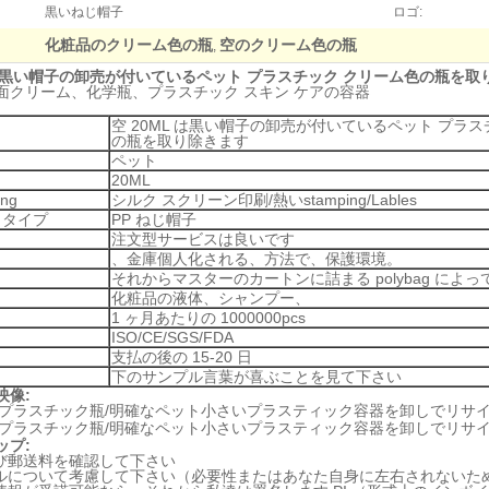
黒いねじ帽子
ロゴ:
化粧品のクリーム色の瓶
空のクリーム色の瓶
,
L は黒い帽子の卸売が付いているペット プラスチック クリーム色の瓶を取
面クリーム、化学瓶、プラスチック スキン ケアの容器
空 20ML は黒い帽子の卸売が付いているペット プラス
の瓶を取り除きます
ペット
20ML
ing
シルク スクリーン印刷/熱いstamping/Lables
 タイプ
PP ねじ帽子
注文型サービスは良いです
、金庫個人化される、方法で、保護環境。
それからマスターのカートンに詰まる polybag によ
化粧品の液体、シャンプー、
1 ヶ月あたりの 1000000pcs
ISO/CE/SGS/FDA
支払の後の 15-20 日
下のサンプル言葉が喜ぶことを見て下さい
映像:
ップ:
よび郵送料を確認して下さい
プルについて考慮して下さい（必要性またはあなた自身に左右されないた