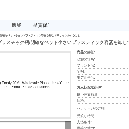
機能
品質保証
ク瓶/明確なペット小さいプラスティック容器を卸しでリサイクルすること
L プラスチック瓶/明確なペット小さいプラスティック容器を卸
商品の詳細:
起源の場所:
ブランド名:
証明:
モデル番号:
お支払配送条件:
最小注文数量:
価格:
パッケージの詳細:
受渡し時間:
支払条件:
供給の能力: