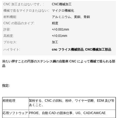
CNC 加工またはないです。:
CNC機械加工
機械で造るマイクロまたはない::
マイクロ機械化
材料機能:
アルミニウム、黄銅、青銅
CNC の部品のタイプ:
精度
許容:
+/-0.001mm
高精度:
+/-0.01mm
プロセス:
加工
cnc フライス機械部品
CNC機械加工部品
ハイライト:
,
冷たい押すことの円形のステンレス鋼の自動車 CNC によって機械で造られる部
品
指定:
精密処理
製粉する、CNC の回転、粉砕、ワイヤー切断、EDM 及び等
あくこと。
応用ソフトウェア
PRO/E、自動 CAD の固体仕事、UG、CAD/CAM/CAE