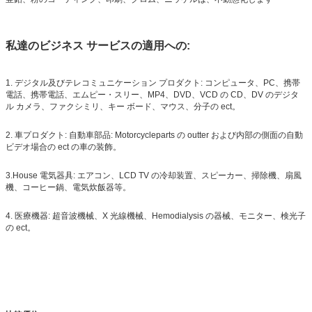
私達のビジネス サービスの適用への:
1. デジタル及びテレコミュニケーション プロダクト: コンピュータ、PC、携帯
電話、携帯電話、エムピー・スリー、MP4、DVD、VCD の CD、DV のデジタ
ル カメラ、ファクシミリ、キー ボード、マウス、分子の ect。
2. 車プロダクト: 自動車部品: Motorcycleparts の outter および内部の側面の自動
ビデオ場合の ect の車の装飾。
3.House 電気器具: エアコン、LCD TV の冷却装置、スピーカー、掃除機、扇風
機、コーヒー鍋、電気炊飯器等。
4. 医療機器: 超音波機械、X 光線機械、Hemodialysis の器械、モニター、検光子
の ect。