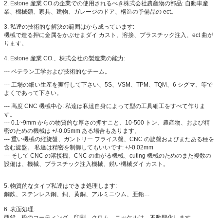
2. Estone 産業 CO.の企業での使用されるべき株式会社農産物の部品: 自動車産
業、機械類、家具、建物、ガレージのドア、構造の予備品の ect。
3. 私達の技術的な解決の範囲はから成っています:
機械で造る押に金属をかぶせまダイ カスト、溶接、プラスチック注入、ect 曲が
ります。
4. Estone 産業 CO.、株式会社の製造業の能力:
--- ベテラン工学および技術的なチーム。
--- 工場の細い生産を実行して下さい、5S、VSM、TPM、TQM、6 シグマ、等で
よくであって下さい。
--- 高度 CNC 機械中心: 私達は私達自身によって型の工具細工をすべて作りま
す。
--- 0.1~9mm からの物質的な厚さの押すこと、10-500 トン、農産物、および精
密のための機械は +/-0.05mm ある場合もあります。
--- 重い機械の縦旋盤、ガントリー フライス盤、CNC の旋盤およびまたある種を
含む旋盤。 私達は精密を制御してもいいです: +/-0.02mm
--- そして CNC の溶接機、CNC の曲がる機械、cuting 機械のためのまた複数の
設備は、機械、プラスチック注入機械、鋭い機械ダイ カスト。
5. 物質的なタイプ私達はできま処理します:
鋼鉄、ステンレス鋼、銅、黄銅、アルミニウム、亜鉛…
6. 表面処理:
亜鉛、粉のコーティング、印刷、クロム、ニッケルは、不動態化します