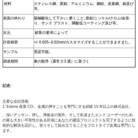
材料
ステンレス鋼、黄銅、アルミニウム、鋼鉄、炭素鋼、銅及び
等。
表面の終わり
陽極酸化して下さい; 磨くこと; 亜鉛/ニッケル/クロム/金張
り、サンド ブラスト、隣酸塩コーティング及び等。
次元
顧客の要求によって
許容精密
+/- 0.005--0.02mm/カスタマイズすることができますまた。
サンプル
受諾可能。
調達期間
量の順序（通常 2-3 週）に基づく
記述:
主要な会社情報:
1. Estone 産業 CO.、金属の押すことを専門にする経験 15 年以上の株式会社、
、深いデッサン、押し、薄板金の製作、そして私達またエンド ユーザーのため
の最も大きい可視性がある区域にあなたの建設プロジェクトを完了するように技
術的な解決を設計し、造りそして組み立てることをプロトタイプ金属は専門にし
ます。