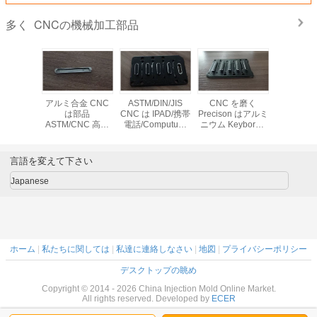
CNCの機械加工部品
多く
son 高い
アルミ合金 CNC
ASTM/DIN/JIS
CNC を磨く
陽極酸化 
はアルミニ
は部品
CNC は IPAD/携帯
Precison はアルミ
部品、IPA
borad の
ASTM/CNC 高い
電話/Computuer
ニウム Keyborad
めの Pre
摩耗を機
Precison のプロセ
のために照る高の
の表面を照らす部
CNC に
りました
スの DIN/JIS の標
部品を機械で造り
品を機械で造りま
械で造ら
準を機械で造りま
ました
した
ミニ
言語を変えて下さい
した
Keybora
で造り
Japanese
ホーム
|
私たちに関しては
|
私達に連絡しなさい
|
地図
|
プライバシーポリシー
デスクトップの眺め
Copyright © 2014 - 2026 China Injection Mold Online Market.
All rights reserved. Developed by
ECER