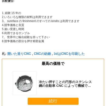
比較優位:
1. 経験 15 年の
2.いろいろな種類の材料は利用できます
3。 sureface の finishment のすべての kindls は利用できます
4.競争価格と良質
5.速い受渡し時間
6.利用できるサンプル
7。 世界中に輸出経験を持って下さい
8.競争価格の部分を押す精密金属
開いた造りCNC
CNCの紡錘
3dはCNCを印刷した
札:
,
,
最高の価格で
冷たい押すことの円形のステンレス
鋼の自動車 CNC によって機械で造
られる部品
続行