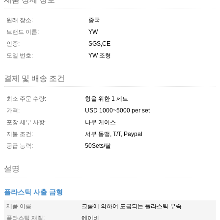
원래 장소:
중국
브랜드 이름:
YW
인증:
SGS,CE
모델 번호:
YW 조형
결제 및 배송 조건
최소 주문 수량:
형을 위한 1 세트
가격:
USD 1000~5000 per set
포장 세부 사항:
나무 케이스
지불 조건:
서부 동맹, T/T, Paypal
공급 능력:
50Sets/달
설명
플라스틱 사출 금형
제품 이름:
크롬에 의하여 도금되는 플라스틱 부속
플라스틱 재질:
에이비