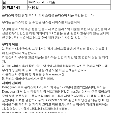
RoHS와 SGS 기준
질
형 리드타임
약 30 일
플라스틱 주입 형에 우리의 회사 초점은 플라스틱 제품 주입을 합니다.
우리는 플라스틱 형 및 주입을 원스톱 서비스를 제공합니다.
당신이 플라스틱 주입 형을 만들고 새로운 플라스틱 제품을 위한 대량 생산을 하고
싶은 경우에, 당신은 다만 저희에게 3D 그림을 보낼 필요가 있습니다 또는 실제적
인 견본, 우리는 & 제조 형, 그 후에 대량 생산 디자인할 것입니다.
우리의 이점
1. 우리는 디자인에서, 그것 1개의 정지 서비스를 발송에 우리의 클라이언트를 위
해 편리합니다 제공합니다.
2. 당신에게 우수한 고급 제품을 봉사하는 강한 디자인 팀 및 경험이 많던 형 제작
자.
3. 판매 서비스 후에 좋은. 일단 당신이 저희와 협력하면, 당신은 우리의 VIP 고객,
우리가 당신이 때 맞추어 해결할 것을 도울 어떤 문제든지입니다.
4. 플라스틱 주입 형 및 제품을 위해 warantty 질.
5. 우리의 클라이언트에게서 좋은 명망.
저희에 관하여
Dongguan 우주 플라스틱 Co., 주식 회사는 1999년에 발견되었습니다, 우리는
Dongguan에서 있는 직업적인 형 제조자입니다, China.Our 회사는 주문 플라스틱
주입 형을 전문화하고 플라스틱 parts.our 회사 사명은 저가를 가진 생성 고품질 제
품입니다. 저희를 결합하기 위하여 experence.we 환영에게 당신을 되는 형 10 년
이상을 가진 우리의 형 제작자 그리고 직원 모두, 우리는 당신이 저희와 협력하는
지, 협력합니다, 함께 자랍시다 생각합니다 저희와.
details.thanks 더를 위해 저희에게 연락하십시오.