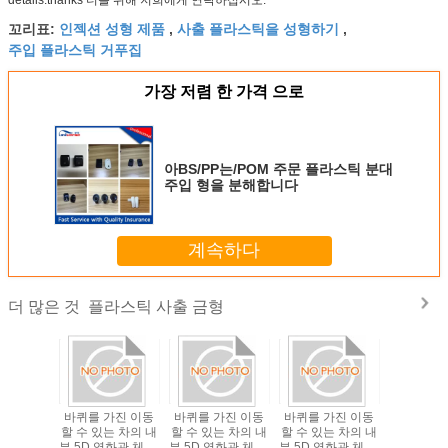
인젝션 성형 제품
사출 플라스틱을 성형하기
꼬리표:
,
,
주입 플라스틱 거푸집
가장 저렴 한 가격 으로
아BS/PP는/POM 주문 플라스틱 분대
주입 형을 분해합니다
계속하다
플라스틱 사출 금형
더 많은 것
정밀도 플
바퀴를 가진 이동
바퀴를 가진 이동
바퀴를 가진 이동
직업적인 
주입 형
할 수 있는 차의 내
할 수 있는 차의 내
할 수 있는 차의 내
주입
부 5D 영화관 체계,
부 5D 영화관 체계,
부 5D 영화관 체계,