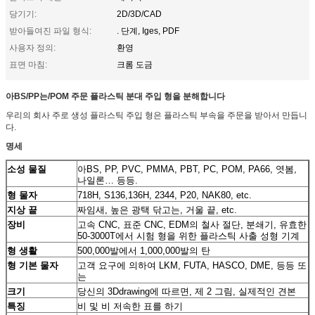
당기기:
2D/3D/CAD
받아들여진 파일 형식:
. 단계, Iges, PDF
사용자 정의:
환영
표면 마침:
크롬 도금
아BS/PP는/POM 주문 플라스틱 분대 주입 형을 분해합니다
우리의 회사 주로 생성 플라스틱 주입 형은 플라스틱 부속을 주문을 받아서 만듭니
다.
명세
아BS, PP, PVC, PMMA, PBT, PC, POM, PA66, 엿봄,
소성 물질
나일론… 등등.
718H, S136,136H, 2344, P20, NAK80, etc.
형 물자
짜임새, 높은 광택 닦고는, 거울 끝, etc.
지상 끝
고속 CNC, 표준 CNC, EDM의 철사 절단, 분쇄기, 유효한
장비
50-3000T에서 시험 형을 위한 플라스틱 사출 성형 기계
500,000발에서 1,000,000발의 탄
형 생활
고객 요구에 의하여 LKM, FUTA, HASCO, DME, 등등 또
형 기본 물자
는
당신의 3Ddrawing에 따르면, 제 2 그림, 실제적인 견본
크기
비 및 비 저속한 표를 하기
특징