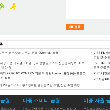
품
몰드 푸쉬 버튼 주입 고무의 두 총 Overmold 성형
아BS PMM
조형 장식새
지정 이중 색 사출 2 k 몰드, 두 성형 플라스틱 장난감 자동차 OEM
PVC TRR 
 대 한 총
공구 주물 
티 PP PC PS POM LKM 기본 두 총된 Injecion 포장 응용 프로그
PVC, 나일
 한 성형
PC 자동 PP
PS의 PU 플라스틱 Sigle 정확한 줄맞춤 2 탄 조형, 산업 주입 조형
 금형
다중 캐비티 금형
이중 사출 
입 플라스틱에
4개의 구멍 주문 손가락으로 튀김 정상 모
주황색과 회색에 있는