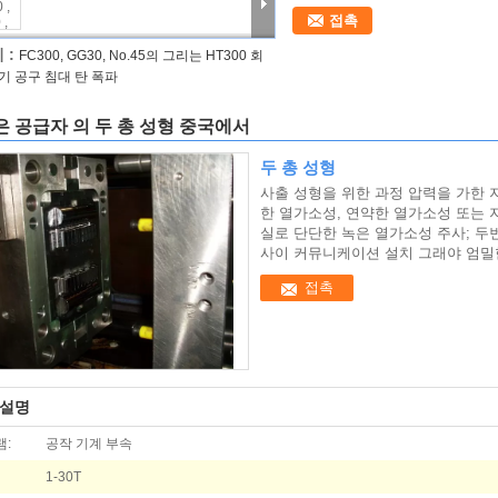
접촉
 :
FC300, GG30, No.45의 그리는 HT300 회
기 공구 침대 탄 폭파
 공급자 의 두 총 성형 중국에서
두 총 성형
사출 성형을 위한 과정 압력을 가한
한 열가소성, 연약한 열가소성 또는 
실로 단단한 녹은 열가소성 주사; 두
사이 커뮤니케이션 설치 그래야 엄밀
접촉
 설명
램:
공작 기계 부속
1-30T