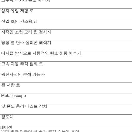
고주파 적외선 온도 해석기
상자 유형 저항 로
전열 초안 건조용 장
지적인 조형 모래 힘 검사자
당장 열 탄소 실리콘 해석기
디지털 방식으로 자동적인 탄소 & 황 해석기
고속 자동 추적 점화 로
광전자적인 분석 가늠자
관 저항 로
Metalloscope
낮 온도 충격 테스트 장치
경도계
엔테이션
 위한 방과 더불어 큰 중간 크기 주물에 초점.