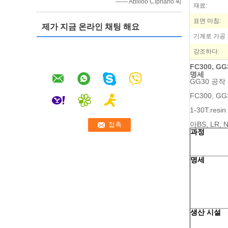
—— Abilioo Cipriano 씨
재료:
표면 마침:
제가 지금 온라인 채팅 해요
기계로 가공 
강조하다:
FC300, G
명세
GG30 공작
FC300, GG
1-30T.re
아BS, LR,
과정
명세
생산 시설