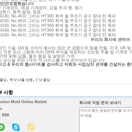
되었던/포함했습니다
 기계장치, 채광 기계장치, 강철 주괴 형, 증기
압축기, 풍력 발생, 등등.
우리의 회사에 관하여
인 기술, QA 및 소비자 봉사는 많은 년 경험으로 팀을 만들. 미국, UK 
 견본 또는 그림에 따라 OEM 부속을 제공하는 진보된 주물 및 기계로 가
간에 맞춰 납품, 좋은 품질 및 알맞은 가격.
 당신을 위한 1개의 역 서비스를 하게 준비되어 있습니다.
고 & 우리의 웹사이트를 검사하고 저희와 사업상의 관계를 건설하는 환
,
,
숏몰딩
투샷 사출 성형
2 샷 몰딩
부 사항
ection Mold Online Market
회사에 직접 문의 보내기
r.
:
898