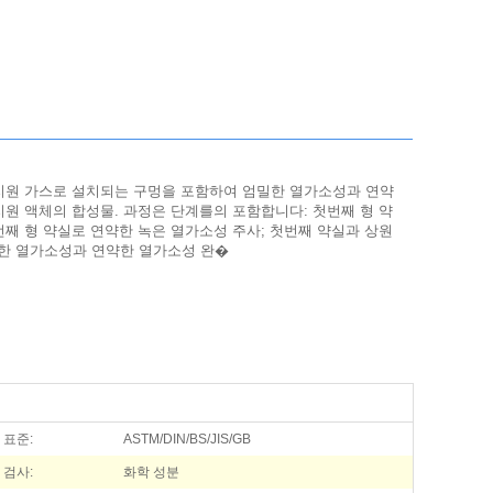
 지원 가스로 설치되는 구멍을 포함하여 엄밀한 열가소성과 연약
지원 액체의 합성물. 과정은 단계를의 포함합니다: 첫번째 형 약
번째 형 약실로 연약한 녹은 열가소성 주사; 첫번째 약실과 상원
한 열가소성과 연약한 열가소성 완�
표준:
ASTM/DIN/BS/JIS/GB
검사:
화학 성분