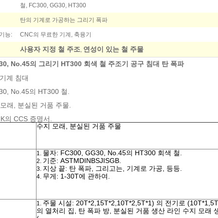
철, FC300, GG30, HT300
탄의 기계로 가공하는 그리기 폭파
기능:
CNC의 무료한 기계, 축융기
사용자 지정 철 주조
연성이 있는 철 주물
,
G30, No.45의 그리기 HT300 회색 철 주조기 공구 침대 탄 폭파
 기계 침대
30, No.45의 HT300 철.
sin 모래, 분실된 거품 주물.
 NK의 CCS 증명서.
수지 모래, 분실된 거품 주물
물자: FC300, GG30, No.45의 HT300 회색 철.
1.
기준: ASTMDINBSJISGB.
2.
지상 끝: 탄 폭파, 그리고는, 기계로 가공, 등등.
3.
무게: 1-30T에 관하여.
4.
주물 시설: 20T*2,15T*2,10T*2,5T*1) 의 전기로 (10T*1,5T*
1.
의 열처리 집, 탄 폭파 방, 분실된 거품 생산 라인 수지 모래 