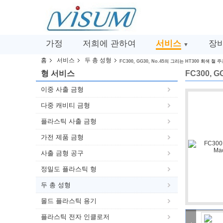
가정
저희에 관하여
서비스
장
▼
홈
서비스
두 총 성형
FC300, GG30, No.45의 그리는 HT300 회색 철
형 서비스
FC300, 
이중 사출 금형
다중 캐비티 금형
플라스틱 사출 금형
가전​​ 제품 금형
사출 금형 공구
정밀도 플라스틱 형
두 총 성형
몰드 플라스틱 용기
플라스틱 전자 인클로저