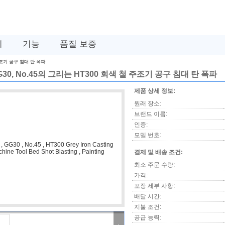
비
기능
품질 보증
 주조기 공구 침대 탄 폭파
GG30, No.45의 그리는 HT300 회색 철 주조기 공구 침대 탄 폭파
제품 상세 정보:
원래 장소:
브랜드 이름:
인증:
모델 번호:
결제 및 배송 조건:
최소 주문 수량:
가격:
포장 세부 사항:
배달 시간:
지불 조건:
공급 능력: