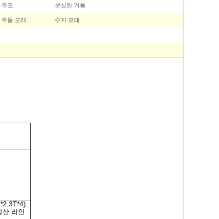
주조:
분실된 거품
주물 모래:
수지 모래
2,3T*4)
생산 라인