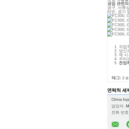
공업 관련
공구, 서류상
터빈, 공기 
직업적
당신의
제 시
우리는
전망하
태그:
2 
연락처 세
China Inj
담당자:
M
전화 번호