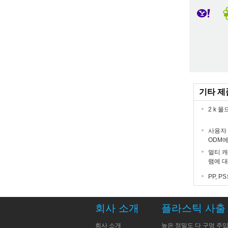
기타 제
2 k 
사용자 
ODM에
멀티 캐비
램에 대
PP, 
회사 소개
플라스틱 사출
회사 소개
높은 정밀도 다 구멍 주