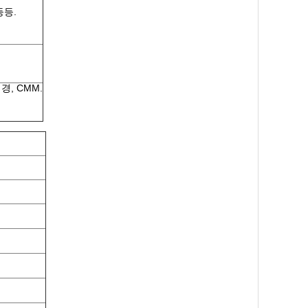
등등.
경, CMM.