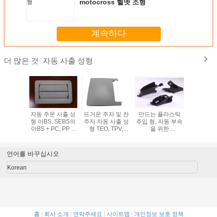
motocross 헬멧 조형
계속하다
자동 사출 성형
더 많은 것
동 사출 성
자동 주문 사출 성
뜨거운 주자 및 찬
만드는 플라스틱
플라스틱 
형
형 아BS, SEBS의
주자 자동 사출 성
주입 형, 자동 부속
출 
아BS + PC, PP +
형 TEO, TPV,
을 위한
TD20
TPEE
DME/HASCO 표준
공구
언어를 바꾸십시오
Korean
홈
|
회사 소개
|
연락주세요
|
사이트맵
|
개인정보 보호 정책