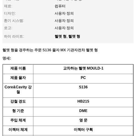
재료:
컴퓨터
디자인:
사용자 정의
환기 시스템:
사용자 정의
로고:
사용자 정의
헬멧 형
헬멧 형
하이 라이트:
,
헬멧 형을 경주하는 주문 S136 물자 MX 기관자전차 헬멧 형
명세:
제품 이름
교차하는 헬멧 MOULD-1
제품 물자
PC
Core&Cavity 강
S136
철
강철 경도
HB215
형 기준
DME
주입 체계
옆 문
이젝터 체계
이젝터 구획