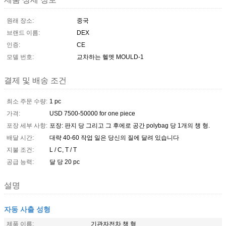
원래 장소:
중국
브랜드 이름:
DEX
인증:
CE
모델 번호:
교차하는 헬멧 MOULD-1
결제 및 배송 조건
최소 주문 수량:
1 pc
가격:
USD 7500-50000 for one piece
포장 세부 사항:
포장: 판지 당 그리고 그 후에로 공간 polybag 당 1개의 챙 형.
배달 시간:
대략 40-60 작업 일은 당신의 질에 달려 있습니다
지불 조건:
L / C, T / T
공급 능력:
달 당 20 pc
설명
자동 사출 성형
제품 이름:
기관자전차 챙 형