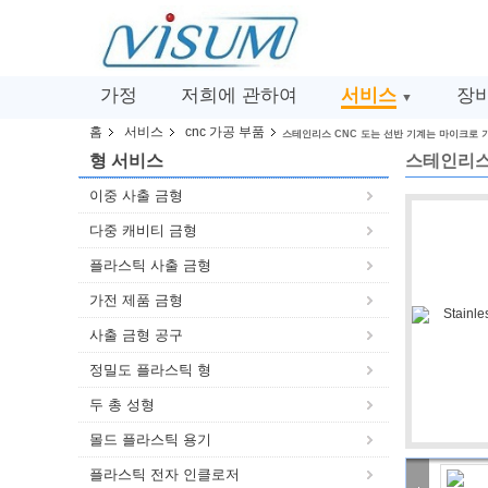
가정
저희에 관하여
서비스
장
▼
홈
서비스
cnc 가공 부품
스테인리스 CNC 도는 선반 기계는 마이크로 
형 서비스
스테인리스
이중 사출 금형
다중 캐비티 금형
플라스틱 사출 금형
가전​​ 제품 금형
사출 금형 공구
정밀도 플라스틱 형
두 총 성형
몰드 플라스틱 용기
플라스틱 전자 인클로저