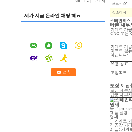
—— Abilioo Cipriano 씨
프로세스:
강조하다:
제가 지금 온라인 채팅 해요
스테인리스 
빠른 세부
기계로 가
CNC 또는
기계로 가공
이크로 컴퓨
아닙니다:
유명 상표:
고정확도:
포장 & 납
포장 세부사
납품 세부사
명세
높은 preic
제품 설명
명세
1. 기계로 
2. 공장 가
3. 끝: 기계