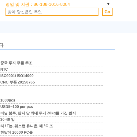
영업 및 지원：
86-188-1016-8084
Go
다
중국 투자 주물 주조
NTC
ISO9001/ ISO14000
CNC 부품 20150765
1000pcs
USD5~100 per pcs
비닐 봉투, 판지 당 최대 무게 20kg를 가진 판지
30-40 일
티 / T는, 웨스턴 유니온, 패 / C 조
한달에 20000 PC를