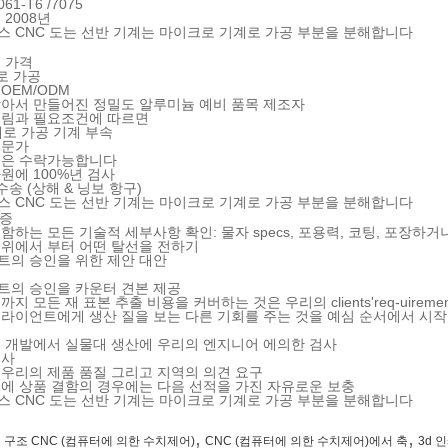
061-T6 /7075
: 2008년
접 가격
계로 가공
 OEM/ODM
 받아서 만들어진 정밀도 알루미늄 예비 품목 제조자
 그림과 필요조건에 따르면
기계로 가공 기계 부속
전문가
주문은 수락가능합니다
차원에 100%년 검사
 수송 (상해 & 닝보 항구)
검증
포함하는 모든 기술적 세부사항 확인: 물자 specs, 포용력, 코팅, 포장하
건 위에서 부터 어떤 탈선을 전하기
언트의 승인을 위한 제안 대안
언트의 승인을 카운터 견본 제공
질까지 모든 재 표본 추출 비용을 커버하는 것은 우리의 clients'req-uirem
 클라이언트에게 생산 질을 보는 다른 기회를 주는 것을 예심 순서에서 시작
원형 개발에서 실물대 생산에 우리의 엔지니어 에의한 검사
검사
서 우리의 제품 품질 그리고 지역의 의견 요구
때문에 상품 결함의 경우에는 다음 선적을 가진 자유로운 보충
,
,
 구조 CNC (컴퓨터에 의한 수치제어)
CNC (컴퓨터에 의한 수치제어)에서 축
3d 