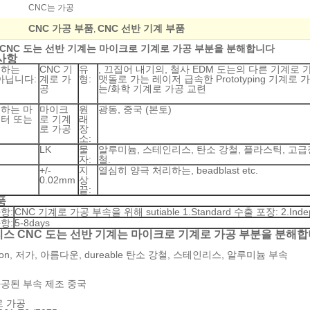
CNC는 가공
CNC 가공 부품
CNC 선반 기계 부품
,
CNC 도는 선반 기계는 마이크로 기계로 가공 부분을 분해합니다
사항
공하는
CNC 기
유
, 끄집어 내기의, 철사 EDM 도는의 다른 기계로 
 아닙니다:
계로 가
형:
맷돌로 가는 레이저 급속한 Prototyping 기계로
공
는/화학 기계로 가공 교련
하는 마
마이크
원
광동, 중국 (본토)
터 또는
로 기계
래
로 가공
장
소:
LK
물
알루미늄, 스테인리스, 탄소 강철, 플라스틱, 고급
자:
철.
+/-
지
열심히 양극 처리하는, beadblast etc.
0.02mm
상
끝:
품
항:
CNC 기계로 가공 부속을 위해 sutiable 1.Standard 수출 포장: 2.Indepe
항:
5-8days
ison, 저가, 아름다운, dureable 탄소 강철, 스테인리스, 알루미늄 부속
가공된 부속 제조 중국
격
로 가공