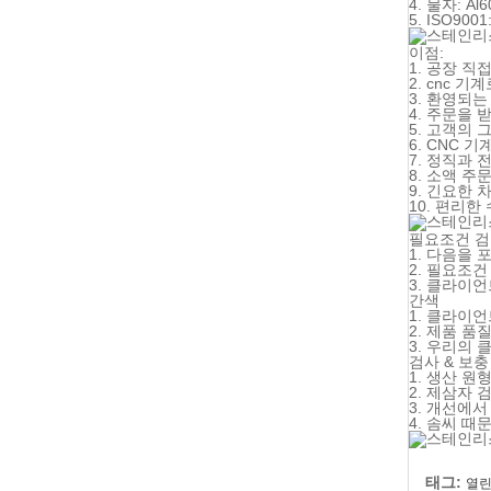
4. 물자: Al6
5. ISO9001
이점:
1. 공장 직
2. cnc 기
3. 환영되는
4. 주문을
5. 고객의
6. CNC 
7. 정직과 
8. 소액 
9. 긴요한 
10. 편리한
필요조건 
1. 다음을 
2. 필요조
3. 클라이
간색
1. 클라이
2. 제품 품
3. 우리의
검사 & 보충
1. 생산 
2. 제삼자 
3. 개선에
4. 솜씨 
태그:
열린