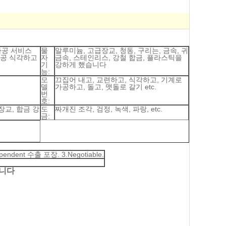
가공 서비스
물
알루미늄, 고급장교, 청동, 구리는, 금속, 귀
 가공 식각하고
자
금속, 스테인리스, 강철 합금, 플라스틱을
기
강하게 했습니다
능:
모
끄집어 내고, 교련하고, 식각하고, 기계로
델
가공하고, 돌고, 맷돌로 갈기 etc.
번
호:
장교, 합금 강
도
짜개진 조각, 검정, 녹색, 파랑, etc.
금:
ndent 수출 포장. 3.Negotiable.