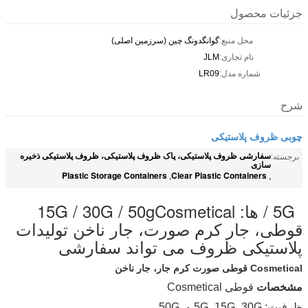
جزئیات محصول
محل منبع:
گوانگدونگ چین (سرزمین اصلی)
نام تجاری:
JLM
شماره مدل:
LR09
شرح
چوبی ظروف پلاستیکی
سفارشی ظروف پلاستیکی، پاک ظروف پلاستیکی، ظروف پلاستیکی ذخیره
برجسته:
سازی
Plastic Storage Containers
Clear Plastic Containers
,
,
5G / ها: 15G / 30G / 50gCosmetical
قوطی، جار کرم صورت، جار ناخن تولیدات
پلاستیکی ظروف می تواند سفارشی
Cosmetical قوطی صورت کرم جار، جار ناخن
مشخصات
قوطی Cosmetical
ظرفیت: 5G، 15G، 30G و، 50G