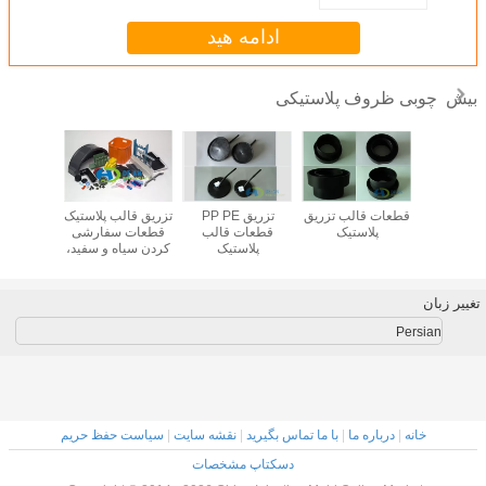
سفارشی
ادامه هید
چوبی ظروف پلاستیکی
بیش
مر بالا
قطعات قالب تزریق
تزریق PP PE
تزریق قالب پلاستیک
5G تخته
ت سفارشی
پلاستیک
قطعات قالب
قطعات سفارشی
ظروف پل
لاستیکی
پلاستیک
کردن سیاه و سفید،
قرمز، سبز، زرد
قطعات پی وی سی
تغییر زبان
Persian
خانه
|
درباره ما
|
با ما تماس بگیرید
|
نقشه سایت
|
سیاست حفظ حریم
دسکتاپ مشخصات