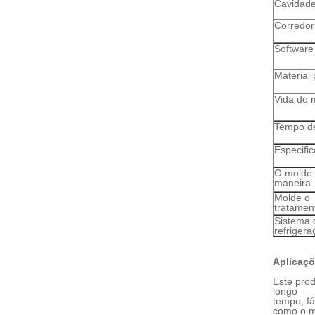
Cavidad
Corredor
Software
Material 
Vida do 
Tempo de
Especifi
O molde 
maneira
Molde o
tratamen
Sistema 
refriger
Aplicaçõ
Este prod
longo
tempo, fá
como o mo