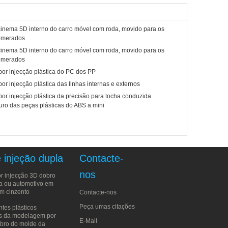
cinema 5D interno do carro móvel com roda, movido para os
lomerados
cinema 5D interno do carro móvel com roda, movido para os
lomerados
or injecção plástica do PC dos PP
r injecção plástica das linhas internas e externos
or injecção plástica da precisão para tocha conduzida
ro das peças plásticas do ABS a mini
 injeção dupla
Contacte-
nos
 injecção 3D dobro
ca ou automotivo em
em cinzento
Contacte-nos
Peça umas citações
ntes plásticos
s da modelagem por
E-Mail
obro do molde da