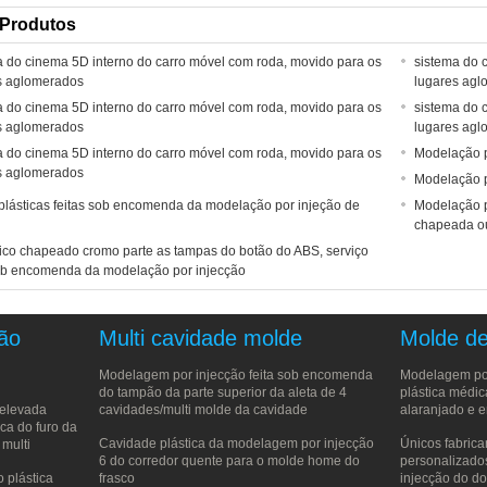
 Produtos
a do cinema 5D interno do carro móvel com roda, movido para os
sistema do 
s aglomerados
lugares ag
a do cinema 5D interno do carro móvel com roda, movido para os
sistema do 
s aglomerados
lugares ag
a do cinema 5D interno do carro móvel com roda, movido para os
Modelação p
s aglomerados
Modelação po
plásticas feitas sob encomenda da modelação por injeção de
Modelação p
chapeada ou
tico chapeado cromo parte as tampas do botão do ABS, serviço
sob encomenda da modelação por injecção
ção
Multi cavidade molde
Molde de
Modelagem por injecção feita sob encomenda
Modelagem por
do tampão da parte superior da aleta de 4
plástica médi
 elevada
cavidades/multi molde da cavidade
alaranjado e 
ca do furo da
Cavidade plástica da modelagem por injecção
Únicos fabrica
multi
6 do corredor quente para o molde home do
personalizado
 plástica
frasco
injecção do d