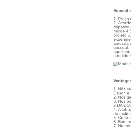
Especifi
1. Preço 
2. Acordo
depósito 
molde 4.S
projeto 
experime
amostra e
pessoal.
equilíbri
o molde 9
Vantagen
1. Nós m
Canon e 
2. Nós g
3. Nós p
e DAIDO
4. A fábr
do molde
5. Contro
6. Bom s
7. Na en