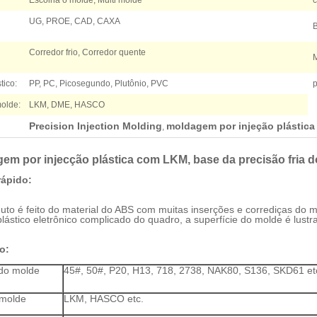
Escolha o molde, Multi molde
c
UG, PROE, CAD, CAXA
Corredor frio, Corredor quente
M
tico:
PP, PC, Picosegundo, Plutônio, PVC
p
olde:
LKM, DME, HASCO
Precision Injection Molding
moldagem por injeção plástica
,
em por injecção plástica com LKM, base da precisão fria
rápido:
uto é feito do material do ABS com muitas inserções e corrediças do 
lástico eletrônico complicado do quadro, a superfície do molde é lustr
o:
 do molde
45#, 50#, P20, H13, 718, 2738, NAK80, S136, SKD61 et
 molde
LKM, HASCO etc.