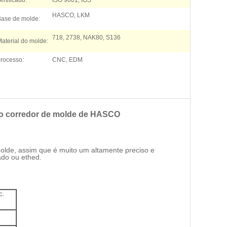
ertificado:
ISO 9001, IGS
HASCO, LKM
Base de molde:
718, 2738, NAK80, S136
aterial do molde:
rocesso:
CNC, EDM
 do corredor de molde de HASCO
molde, assim que é muito um altamente preciso e
ado ou ethed.
c.