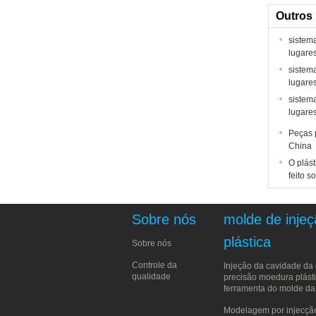
Outros
sistem
lugare
sistem
lugare
sistem
lugare
Peças 
China
O plás
feito 
Sobre nós
molde de inje
plástica
Sobre nós
Controle da
Injeção da cavidade da
qualidade
precisão moedura plásti
ferramenta do molde da 
Modelagem por injecção