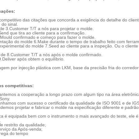
cações:
competitivo das citações que concorda a exigência do detalhe do clien
 do sinal.
de 3.Customer T/T a nós para projetar o molde.
end que tira ao cliente para a confirmação.
5.Mould confirmado e começo para fazer o molde.
ntação do molde 6.Make durante o tempo de trabalho feito com ferram
xperimental do molde 7.Seed ao cliente para a inspeção. Ou o client
o de 8.Customer T/T a nós após o molde confirmado.
.Deliver após obtem o equilíbrio.
s competitivas:
antemos a cooperação a longo prazo com algum tipo na área eletrônic
Sony.
anhamos com sucesso o certificado da qualidade de ISO 9001 e de IGS
odemos projetar e fabricar o molde na especificação diferente e pa
.
ica é equipada bem com o instrumento o mais avançado do teste, ele é
.
le restrito da qualidade;
erviço da Após-venda;
trega do tempo