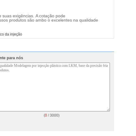
me suas exigências. A cotação pode
ossos produtos são ambo o excelentes na qualidade
ico da injeção
nte para nós
(
0
/ 3000)