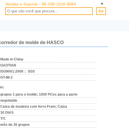
Vendas e Suporte：
86-188-1016-8084
Go
o corredor de molde de HASCO
Made in China
GAOTIAN
ISO9001:2008； SGS
GT-IM-2
io:
grupos 1 para o molde; 1000 PCes para a parte
negotiable
Caixa de madeira com ferro Fram; Caixa
30 DIAS
T/T.
mês de 30 grupos