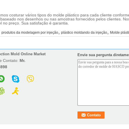
os costurar vários tipos do molde plástico para cada cliente confor
to baseado nos desenhos ou nas amostras fornecidos pelos clientes. N
l no preço. Sua satisfação é garantia.
,
,
:
produtos da modelagem por injeção
plástico moldando da injeção
Molde plást
ection Mold Online Market
Envie sua pergunta diretame
e Contato:
Mr.
:
898