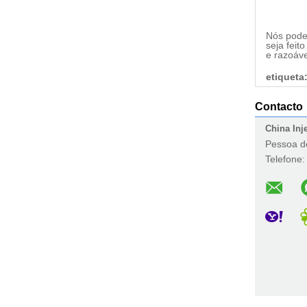
Nós podem
seja fei
e razoáve
etiqueta
Contacto
China Inj
Pessoa d
Telefone