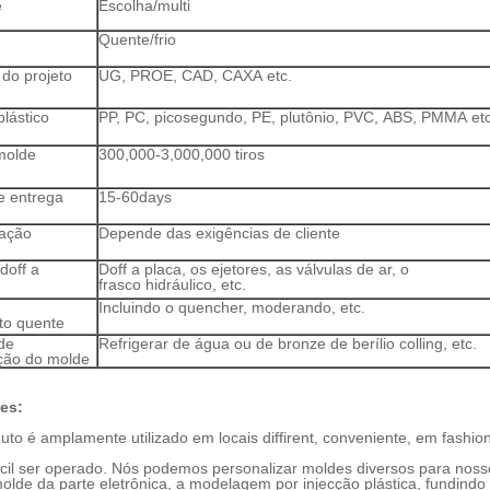
e
Escolha/multi
Quente/frio
 do projeto
UG, PROE, CAD, CAXA etc.
plástico
PP, PC, picosegundo, PE, plutônio, PVC, ABS, PMMA etc
molde
300,000-3,000,000 tiros
 entrega
15-60days
cação
Depende das exigências de cliente
doff a
Doff a placa, os ejetores, as válvulas de ar, o
frasco hidráulico, etc.
Incluindo o quencher, moderando, etc.
to quente
de
Refrigerar de água ou de bronze de berílio colling, etc.
ação do molde
es:
uto é amplamente utilizado em locais diffirent, conveniente, em fashio
cil ser operado.
Nós podemos personalizar moldes diversos para noss
lde da parte eletrônica, a modelagem por injecção plástica, fundindo