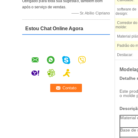
Cavidade:
Obrigado para toda sua sugestão, também bom
após o serviço de vendas.
software de
—— Sr. Abílio Cipriano
design:
Corredor do
molde:
Estou Chat Online Agora
Material plás
Padrão do m
Destacar:
Modelag
Detalhe 
Este prod
o molde p
Descriçã
Material
Base de