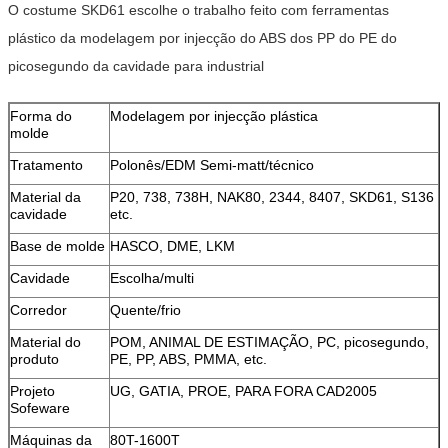
O costume SKD61 escolhe o trabalho feito com ferramentas
plástico da modelagem por injecção do ABS dos PP do PE do
picosegundo da cavidade para industrial
Forma do
Modelagem por injecção plástica
molde
Tratamento
Polonês/EDM Semi-matt/técnico
Material da
P20, 738, 738H, NAK80, 2344, 8407, SKD61, S136
cavidade
etc.
Base de molde
HASCO, DME, LKM
Cavidade
Escolha/multi
Corredor
Quente/frio
Material do
POM, ANIMAL DE ESTIMAÇÃO, PC, picosegundo,
produto
PE, PP, ABS, PMMA, etc.
Projeto
UG, GATIA, PROE, PARA FORA CAD2005
Sofeware
Máquinas da
80T-1600T