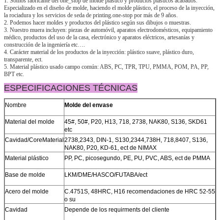
1. Somos fabricante del one_stop de molde plástico y productos plásticos acabados.
Especializado en el diseño de molde, haciendo el molde plástico, el proceso de la inyección,
la rociadura y los servicios de seda de printing.one-stop por más de 9 años.
2. Podemos hacer moldes y productos del plástico según sus dibujos o muestras.
3. Nuestro muera incluyen: piezas de automóvil, aparatos electrodomésticos, equipamiento
médico, productos del uso de la casa, electrónico y aparatos eléctricos, artesanías y
construcción de la ingeniería etc….
4. Carácter material de los productos de la inyección: plástico suave, plástico duro,
transparente, ect.
5. Material plástico usado campo común: ABS, PC, TPR, TPU, PMMA, POM, PA, PP,
BPT etc.
ESPECIFICACIONES TÉCNICAS
Nombre
Molde del envase
Material del molde
45#, 50#, P20, H13, 718, 2738, NAK80, S136, SKD61
etc
Cavidad/CoreMaterial
2738,2343, DIN-1, S130,2344,738H, 718,8407, S136,
NAK80, P20, KD-61, ect de NIMAX
Material plástico
PP, PC, picosegundo, PE, PU, PVC, ABS, ect de PMMA
Base de molde
LKM/DME/HASCO/FUTABA/ect
Acero del molde
C.4751S, 48HRC, H16 recomendaciones de HRC 52-55
o su
Cavidad
Depende de los requirments del cliente