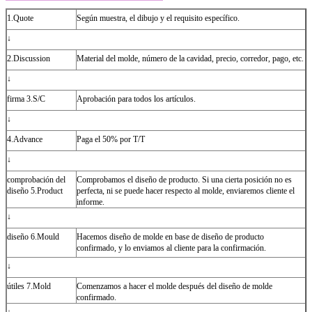
1.Quote
Según muestra, el dibujo y el requisito específico.
↓
2.Discussion
Material del molde, número de la cavidad, precio, corredor, pago, etc.
↓
firma 3.S/C
Aprobación para todos los artículos.
↓
4.Advance
Paga el 50% por T/T
↓
comprobación del
Comprobamos el diseño de producto. Si una cierta posición no es
diseño 5.Product
perfecta, ni se puede hacer respecto al molde, enviaremos cliente el
informe.
↓
diseño 6.Mould
Hacemos diseño de molde en base de diseño de producto
confirmado, y lo enviamos al cliente para la confirmación.
↓
útiles 7.Mold
Comenzamos a hacer el molde después del diseño de molde
confirmado.
↓