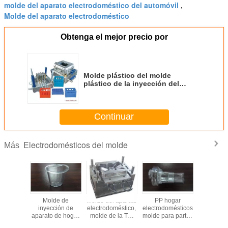
molde del aparato electrodoméstico del automóvil
,
Molde del aparato electrodoméstico
Obtenga el mejor precio por
Molde plástico del molde
plástico de la inyección del
molde del aparato
electrodoméstico del molde del
envase del OEM
Continuar
Electrodomésticos del molde
Más
l aparato
Molde de
Molde del aparato
PP hogar
Molde del 
oméstico
inyección de
electrodoméstico,
electrodomésticos
electrodo
os PP
aparato de hogar
molde de la TV,
molde para partes
para las 
personalizado
final de MAT,
de prensa de fruta
claras del