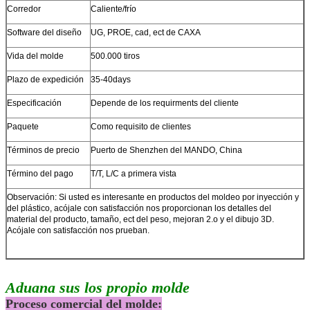
Corredor
Caliente/frío
Software del diseño
UG, PROE, cad, ect de CAXA
Vida del molde
500.000 tiros
Plazo de expedición
35-40days
Especificación
Depende de los requirments del cliente
Paquete
Como requisito de clientes
Términos de precio
Puerto de Shenzhen del MANDO, China
Término del pago
T/T, L/C a primera vista
Observación: Si usted es interesante en productos del moldeo por inyección y
del plástico, acójale con satisfacción nos proporcionan los detalles del
material del producto, tamaño, ect del peso, mejoran 2.o y el dibujo 3D.
Acójale con satisfacción nos prueban.
Aduana sus los propio molde
Proceso comercial del molde: