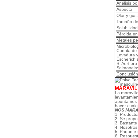
Análisis p
Aspecto
Olor y gus
Tamaño de
Solubilidad
Pérdida en
Metales p
Microbiolo
Cuenta de 
Levadura 
Escherichia
S. Aurífero
Salmonela
Conclusión
MARAVÍLL
La maravill
levantamien
apuntamos e
hacer cualq
NOS MARA
1. Producto
2. Se propo
3. Bastante
4. Nosotros
5. Paquete 
6. Respuest