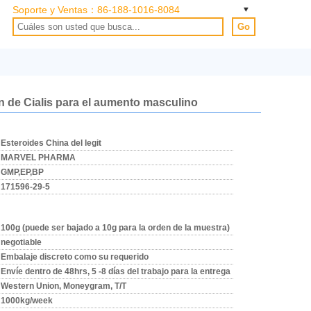
Soporte y Ventas：
86-188-1016-8084
Go
ón de Cialis para el aumento masculino
Esteroides China del legit
MARVEL PHARMA
GMP,EP,BP
171596-29-5
100g (puede ser bajado a 10g para la orden de la muestra)
negotiable
Embalaje discreto como su requerido
Envíe dentro de 48hrs, 5 -8 días del trabajo para la entrega
Western Union, Moneygram, T/T
1000kg/week