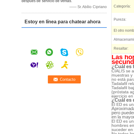
después de servicio de ventas.
Categoría:
—— Sr. Abílio Cipriano
Pureza:
Estoy en línea para chatear ahora
El otro nomb
Almacenami
Resaltar:
Las hor
secunda
¿Cuál es 
CIALIS se a
muestras y 
no está par
Tadalafil re
Tadalafil ba
(próstata a
ejercicio e
¿Cuál es 
El ED es un
Aproximada
pero pueden
en la mayor
El ED es un
hombres en 
suceder en 
No todos lo