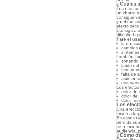
¿Cuáles s
Los efecto
un chorro d
consiguen e
y del múscu
efecto secu
Consiga a e
dificultad q
Pare el usa
la erecci
cambios d
síntomas 
También lla
sonando e
latido del
hinchándo
falta de a
asimiento
una sens
Los efectos
dolor de 
dolor del
dolor mus
Los efect
Una erecció
lesión a lar
En casos ra
pérdida súb
se relacion
audiencia, 
¿Cómo deb
Tadalafil s