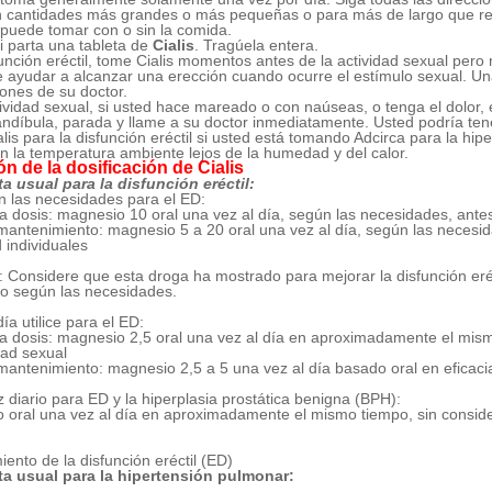
n cantidades más grandes o más pequeñas o para más de largo que 
e puede tomar con o sin la comida.
 parta una tableta de
Cialis
. Tragúela entera.
función eréctil, tome Cialis momentos antes de la actividad sexual pero
e ayudar a alcanzar una erección cuando ocurre el estímulo sexual. U
iones de su doctor.
ividad sexual, si usted hace mareado o con naúseas, o tenga el dolor,
andíbula, parada y llame a su doctor inmediatamente. Usted podría tener
is para la disfunción eréctil si usted está tomando Adcirca para la hipe
 la temperatura ambiente lejos de la humedad y del calor.
n de la dosificación de Cialis
a usual para la disfunción eréctil:
ún las necesidades para el ED:
la dosis: magnesio 10 oral una vez al día, según las necesidades, ante
 mantenimiento: magnesio 5 a 20 oral una vez al día, según las necesid
d individuales
 Considere que esta droga ha mostrado para mejorar la disfunción eréc
ado según las necesidades.
ía utilice para el ED:
la dosis: magnesio 2,5 oral una vez al día en aproximadamente el mism
dad sexual
 mantenimiento: magnesio 2,5 a 5 una vez al día basado oral en eficacia 
 diario para ED y la hiperplasia prostática benigna (BPH):
 oral una vez al día en aproximadamente el mismo tiempo, sin consider
ento de la disfunción eréctil (ED)
ta usual para la hipertensión pulmonar: