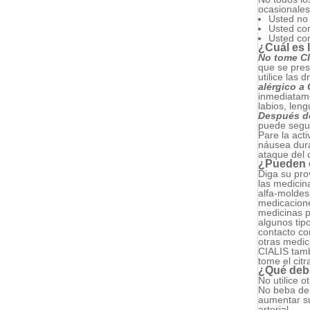
ocasionales
Usted no
Usted con
Usted con
¿Cuál es 
No tome CI
que se pres
utilice las 
alérgico a 
inmediatame
labios, leng
Después de
puede segui
Pare la act
náusea dura
ataque del 
¿Pueden o
Diga su pro
las medicin
alfa-moldes
medicacione
medicinas p
algunos tipo
contacto co
otras medici
CIALIS tamb
tome el citr
¿Qué debo
No utilice 
No beba dem
aumentar su
arterial.