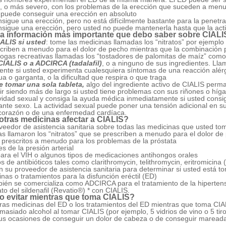
, o más severo, con los problemas de la erección que suceden a menu
 puede conseguir una erección en absoluto
sigue una erección, pero no está difícilmente bastante para la penetr
sigue una erección, pero usted no puede mantenerla hasta que la act
la información más importante que debo saber sobre CIALI
ALIS si usted
:
tome las medicinas llamadas los “nitratos”
por ejemplo 
criben a menudo para el dolor de pecho mientras que la combinación p
drogas recreativas llamadas los “tostadores de palomitas de maíz” como el 
CIALIS o a ADCIRCA (tadalafil)
, o a ninguno de sus ingredientes.
Llam
nte si usted experimenta cualesquiera síntomas de una reacción alér
ua o garganta, o la dificultad que respira o que traga
 tomar una sola tableta,
algo del ingrediente activo de CIALIS perm
r siendo más de largo si usted tiene problemas con sus riñones o híga
ividad sexual y consiga la ayuda médica inmediatamente si usted consi
nte sexo. La actividad sexual puede poner una tensión adicional en su
corazón o de una enfermedad cardíaca.
tras medicinas afectar a CIALIS?
veedor de asistencia sanitaria sobre todas las medicinas que usted to
as llamaron los “nitratos” que se prescriben a menudo para el dolor de
 prescritos a menudo para los problemas de la próstata
s de la presión arterial
ara el VIH o algunos tipos de medicaciones antihongos orales
s de antibióticos tales como clarithromycin, telithromycin, eritromicina
n su proveedor de asistencia sanitaria para determinar si usted está 
nas o tratamientos para la disfunción eréctil (ED)
ién se comercializa como ADCIRCA para el tratamiento de la hiperten
ato del sildenafil (Revatio®) * con CIALIS.
 evitar mientras que toma CIALIS?
otras medicinas del ED o los tratamientos del ED mientras que toma CIA
asiado alcohol al tomar CIALIS (por ejemplo, 5 vidrios de vino o 5 t
s ocasiones de conseguir un dolor de cabeza o de conseguir mareada,