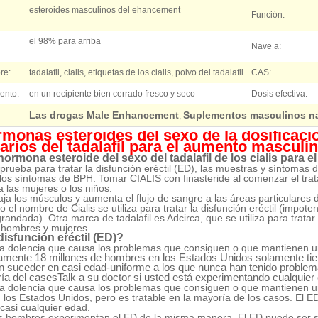
esteroides masculinos del ehancement
Función:
el 98% para arriba
Nave a:
re:
tadalafil, cialis, etiquetas de los cialis, polvo del tadalafil
CAS:
ento:
en un recipiente bien cerrado fresco y seco
Dosis efectiva:
Las drogas Male Enhancement
Suplementos masculinos na
,
monas esteroides del sexo de la dosificació
rios del tadalafil para el aumento masculi
hormona esteroide del sexo del tadalafil de los cialis para
prueba para tratar la disfunción eréctil (ED), las muestras y síntomas d
los síntomas de BPH. Tomar CIALIS con finasteride al comenzar el tr
a las mujeres o los niños.
laja los músculos y aumenta el flujo de sangre a las áreas particulares 
jo el nombre de Cialis se utiliza para tratar la disfunción eréctil (impot
grandada). Otra marca de tadalafil es Adcirca, que se utiliza para trat
n hombres y mujeres.
disfunción eréctil (ED)?
a dolencia que causa los problemas que consiguen o que mantienen u
mente 18 millones de hombres en los Estados Unidos solamente 
 suceder en casi edad-uniforme a los que nunca han tenido problema
ía del casesTalk a su doctor si usted está experimentando cualquier
a dolencia que causa los problemas que consiguen o que mantienen u
los Estados Unidos, pero es tratable en la mayoría de los casos. El
casi cualquier edad.
s hombres experimentan el ED de la misma manera. El ED puede ser s