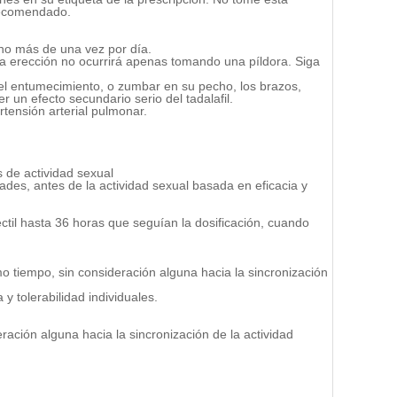
recomendado.
 no más de una vez por día.
na erección no ocurrirá apenas tomando una píldora. Siga
 el entumecimiento, o zumbar en su pecho, los brazos,
 un efecto secundario serio del tadalafil.
rtensión arterial pulmonar.
s de actividad sexual
ades, antes de la actividad sexual basada en eficacia y
til hasta 36 horas que seguían la dosificación, cuando
o tiempo, sin consideración alguna hacia la sincronización
y tolerabilidad individuales.
ación alguna hacia la sincronización de la actividad