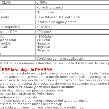
or CLAR
el 99%
Polvo fino blanco
to
Ningún olor
 malla
paso 80mesh 100 del 100%
Insoluble en agua y etanol
 la sequedad
el ≤2.0%
esados PPM
<20ppm>
gía
<1000cfu>
placa total
<100cfu>
y molde
Negativo
 Coli
Negativo
Negativo
s
Conforme con la especificación
ESE la ventaja de PHARMA:
a Pharma ha estado en los polvos esteroides crudos por más de 7 años,
to de pesas para la venta en la acción total, rápido y el envío seguro
stablecer la relación de negocio a largo plazo con los clientes por to
uier pregunta acerca de productos, de precios o cualquier cosa sobre
VILLAMOS PHARMA podemos hacer siempre:
s de alta calidad con precios competitivos.
rcionan los servicios de Pofessional.
 entrega común y rápida.
 método seguro y de manera efectiva del asure del envío.
discreto de maneras únicas del embalaje.
a rápida a cualquier correos electrónicos o problemas.