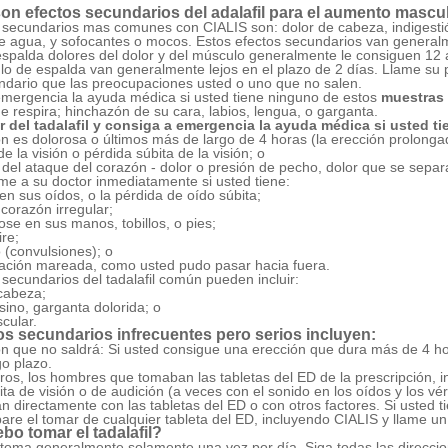
on efectos secundarios del adalafil para el aumento mascu
s secundarios mas comunes con CIALIS son:
dolor de cabeza, indigesti
e agua, y sofocantes o mocos. Estos efectos secundarios van genera
spalda dolores del dolor y del músculo generalmente le consiguen 12 
lo de espalda van generalmente lejos en el plazo de 2 días. Llame su p
ndario que las preocupaciones usted o uno que no salen.
mergencia la ayuda médica si usted tiene ninguno de estos
muestras 
ue respira; hinchazón de su cara, labios, lengua, o garganta.
r del tadalafil y consiga a emergencia la ayuda médica si usted ti
ón es dolorosa o últimos más de largo de 4 horas (la erección prolong
e la visión o pérdida súbita de la visión; o
del ataque del corazón - dolor o presión de pecho, dolor que se sep
me a su doctor inmediatamente si usted tiene:
n sus oídos, o la pérdida de oído súbita;
 corazón irregular;
se en sus manos, tobillos, o pies;
ire;
 (convulsiones); o
ación mareada, como usted pudo pasar hacia fuera.
 secundarios del tadalafil común pueden incluir:
cabeza;
 sino, garganta dolorida; o
cular.
os secundarios infrecuentes pero serios incluyen:
n que no saldrá: Si usted consigue una erección que dura más de 4 h
go plazo.
ros, los hombres que tomaban las tabletas del ED de la prescripción, 
ita de visión o de audición (a veces con el sonido en los oídos y los vé
an directamente con las tabletas del ED o con otros factores. Si usted 
pare el tomar de cualquier tableta del ED, incluyendo CIALIS y llame u
o tomar el tadalafil?
e toma generalmente solamente una vez por día. Siga todas las direccio