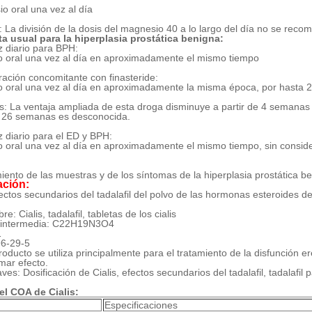
o oral una vez al día
 La división de la dosis del magnesio 40 a lo largo del día no se reco
ta usual para la hiperplasia prostática benigna:
 diario para BPH:
 oral una vez al día en aproximadamente el mismo tiempo
ración concomitante con finasteride:
 oral una vez al día en aproximadamente la misma época, por hasta
: La ventaja ampliada de esta droga disminuye a partir de 4 semanas
e 26 semanas es desconocida.
 diario para el ED y BPH:
 oral una vez al día en aproximadamente el mismo tiempo, sin consider
iento de las muestras y de los síntomas de la hiperplasia prostática b
ación:
ectos secundarios del tadalafil del polvo de las hormonas esteroides de
e: Cialis, tadalafil, tabletas de los cialis
 intermedia: C22H19N3O4
1
6-29-5
oducto se utiliza principalmente para el tratamiento de la disfunción er
mar efecto.
aves:
Dosificación de Cialis, efectos secundarios del tadalafil, tadalafi
el COA de Cialis:
Especificaciones