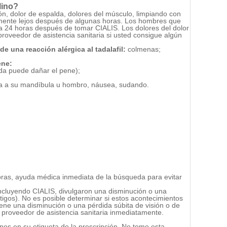
lino?
ón, dolor de espalda, dolores del músculo, limpiando con
lmente lejos después de algunas horas. Los hombres que
a 24 horas después de tomar CIALIS. Los dolores del dolor
roveedor de asistencia sanitaria si usted consigue algún
de una reacción alérgica al tadalafil:
colmenas;
ene:
ada puede dañar el pene);
ara a su mandíbula u hombro, náusea, sudando.
oras, ayuda médica inmediata de la búsqueda para evitar
incluyendo CIALIS, divulgaron una disminución o una
rtigos). No es posible determinar si estos acontecimientos
tiene una disminución o una pérdida súbita de visión o de
n proveedor de asistencia sanitaria inmediatamente.
nes en su etiqueta de la prescripción. No tome esta