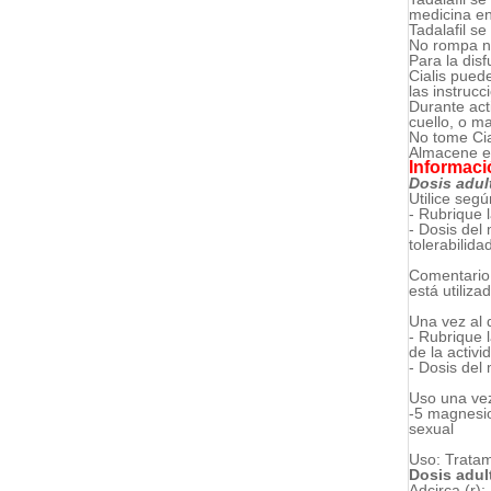
medicina e
Tadalafil s
No rompa ni
Para la dis
Cialis pued
las instrucc
Durante act
cuello, o m
No tome Cial
Almacene en
Informació
Dosis adult
Utilice seg
- Rubrique 
- Dosis del
tolerabilida
Comentario:
está utiliz
Una vez al d
- Rubrique 
de la activi
- Dosis del
Uso una vez
-5 magnesio
sexual
Uso: Tratami
Dosis adul
Adcirca (r):