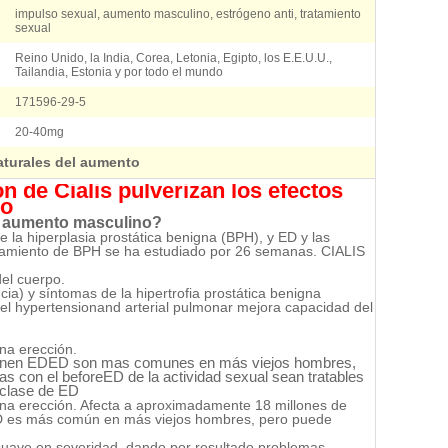
impulso sexual, aumento masculino, estrógeno anti, tratamiento
sexual
Reino Unido, la India, Corea, Letonia, Egipto, los E.E.U.U.,
Tailandia, Estonia y por todo el mundo
171596-29-5
20-40mg
turales del aumento
n de Cialis pulverizan los efectos
no
 el aumento masculino?
e la hiperplasia prostática benigna (BPH), y ED y las
atamiento de BPH se ha estudiado por 26 semanas. CIALIS
del cuerpo.
encia) y síntomas de la hipertrofia prostática benigna
ar el hypertensionand arterial pulmonar mejora capacidad del
na erección.
tienen EDED son mas comunes en más viejos hombres,
s con el beforeED de la actividad sexual sean tratables
 clase de ED
na erección. Afecta a aproximadamente 18 millones de
 ED es más común en más viejos hombres, pero puede
uave en severidad, dando por resultado problemas