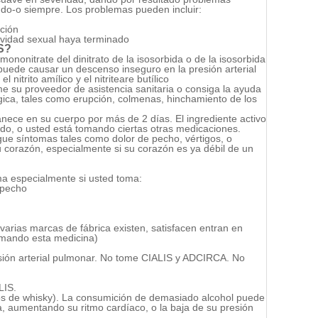
do-o siempre. Los problemas pueden incluir:
ación
ividad sexual haya terminado
S?
mononitrate del dinitrato de la isosorbida o de la isosorbida
uede causar un descenso inseguro en la presión arterial
nitrito amílico y el nitriteare butílico
e su proveedor de asistencia sanitaria o consiga la ayuda
gica, tales como
erupción, colmenas,
hinchamiento de los
anece en su cuerpo por más de 2 días.
El ingrediente activo
do, o usted está tomando ciertas otras medicaciones.
gue síntomas tales como dolor de pecho, vértigos, o
 corazón, especialmente si su corazón es ya débil de un
ma especialmente si usted toma:
 pecho
 (varias marcas de fábrica existen, satisfacen entran en
tomando esta medicina)
sión arterial pulmonar. No tome CIALIS y ADCIRCA. No
LIS.
iros de whisky). La consumición de demasiado alcohol puede
 aumentando su ritmo cardíaco, o la baja de su presión