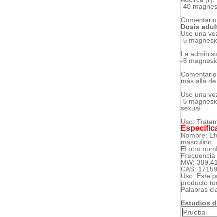
-40 magnesi
Comentario:
Dosis adul
Uso una vez
-5 magnesio
La administ
-5 magnesio
Comentarios
más allá d
Uso una vez
-5 magnesio
sexual
Uso: Tratam
Especific
Nombre:
Ef
masculino
El otro nombr
Frecuencia
MW: 389,4
CAS: 17159
Uso: Este pr
producto to
Palabras cl
Estudios d
Prueba