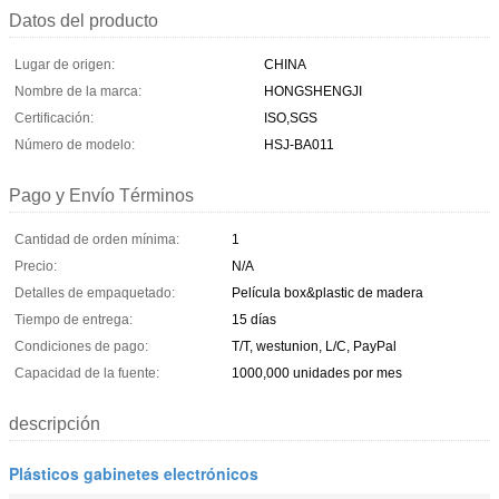
Datos del producto
Lugar de origen:
CHINA
Nombre de la marca:
HONGSHENGJI
Certificación:
ISO,SGS
Número de modelo:
HSJ-BA011
Pago y Envío Términos
Cantidad de orden mínima:
1
Precio:
N/A
Detalles de empaquetado:
Película box&plastic de madera
Tiempo de entrega:
15 días
Condiciones de pago:
T/T, westunion, L/C, PayPal
Capacidad de la fuente:
1000,000 unidades por mes
descripción
Plásticos gabinetes electrónicos