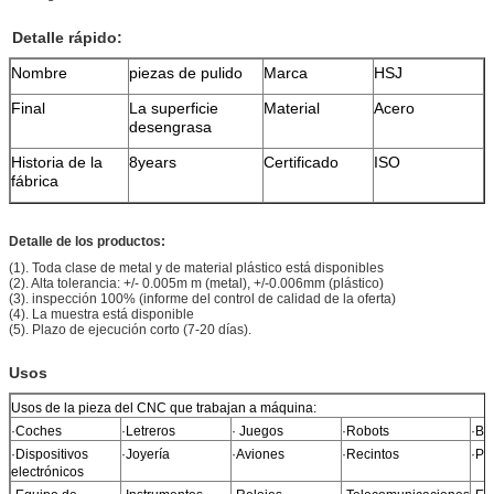
Detalle rápido:
Nombre
piezas de pulido
Marca
HSJ
Final
La superficie
Material
Acero
desengrasa
Historia de la
8years
Certificado
ISO
fábrica
Detalle de los productos:
(1). Toda clase de metal y de material plástico está disponibles
(2). Alta tolerancia: +/- 0.005m m (metal), +/-0.006mm (plástico)
(3). inspección 100% (informe del control de calidad de la oferta)
(4). La muestra está disponible
(5). Plazo de ejecución corto (7-20 días).
Usos
Usos de la pieza del CNC que trabajan a máquina:
·Coches
·Letreros
· Juegos
·Robots
·Bic
·Dispositivos
·Joyería
·Aviones
·Recintos
·Pla
electrónicos