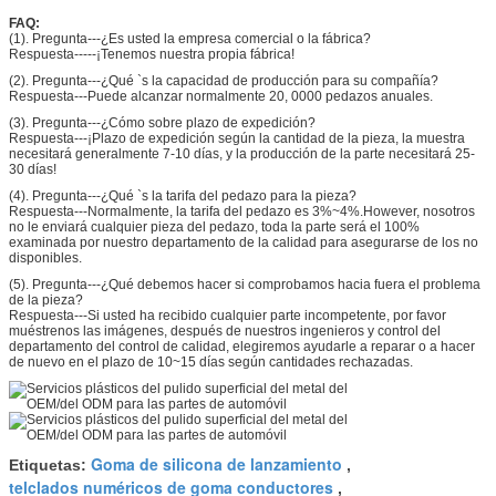
FAQ:
(1). Pregunta---¿Es usted la empresa comercial o la fábrica?
Respuesta-----¡Tenemos nuestra propia fábrica!
(2). Pregunta---¿Qué `s la capacidad de producción para su compañía?
Respuesta---Puede alcanzar normalmente 20, 0000 pedazos anuales.
(3). Pregunta---¿Cómo sobre plazo de expedición?
Respuesta---¡Plazo de expedición según la cantidad de la pieza, la muestra
necesitará generalmente 7-10 días, y la producción de la parte necesitará 25-
30 días!
(4). Pregunta---¿Qué `s la tarifa del pedazo para la pieza?
Respuesta---Normalmente, la tarifa del pedazo es 3%~4%.However, nosotros
no le enviará cualquier pieza del pedazo, toda la parte será el 100%
examinada por nuestro departamento de la calidad para asegurarse de los no
disponibles.
(5). Pregunta---¿Qué debemos hacer si comprobamos hacia fuera el problema
de la pieza?
Respuesta---Si usted ha recibido cualquier parte incompetente, por favor
muéstrenos las imágenes, después de nuestros ingenieros y control del
departamento del control de calidad, elegiremos ayudarle a reparar o a hacer
de nuevo en el plazo de 10~15 días según cantidades rechazadas.
Goma de silicona de lanzamiento
Etiquetas:
,
telclados numéricos de goma conductores
,