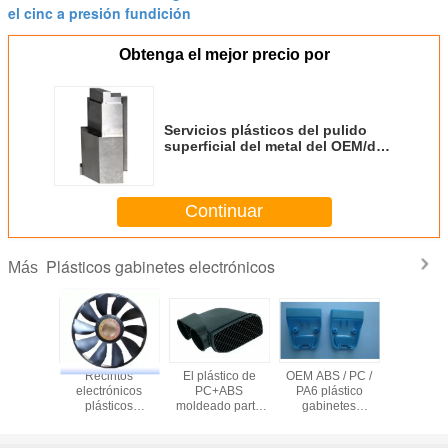
el cinc a presión fundición
Obtenga el mejor precio por
Servicios plásticos del pulido
superficial del metal del OEM/del
ODM para las partes de
automóvil
Continuar
Plásticos gabinetes electrónicos
Más
ntos
Recintos
El plástico de
OEM ABS / PC /
Recin
ónicos
electrónicos
PC+ABS
PA6 plástico
electró
ticos
plásticos
moldeado parte
gabinetes
plásticos 
dos para
modificados para
los recintos
electrónicos para
disposi
sitos
requisitos
electrónicos
caso de
electró