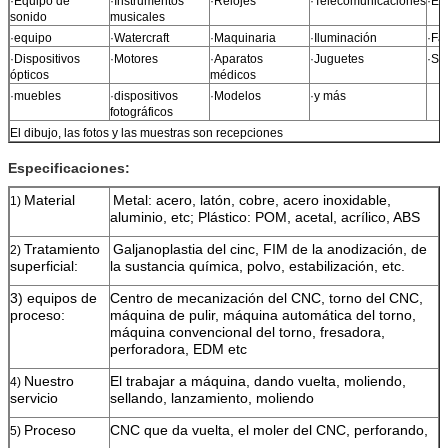
·Equipo de
·Instrumentos
·Relojes
·Telecomunicaciones
·El 
sonido
musicales
·equipo
·Watercraft
·Maquinaria
·Iluminación
·Fa
·Dispositivos
·Motores
·Aparatos
·Juguetes
·Se
ópticos
médicos
·muebles
·dispositivos
·Modelos
·y más
fotográficos
El dibujo, las fotos y las muestras son recepciones
Especificaciones:
Material
Metal: acero, latón, cobre, acero inoxidable,
1)
aluminio, etc; Plástico: POM, acetal, acrílico, ABS
Tratamiento
Galjanoplastia del cinc, FIM de la anodización, de
2)
superficial:
la sustancia química, polvo, estabilización, etc.
3) equipos de
Centro de mecanización del CNC, torno del CNC,
proceso:
máquina de pulir, máquina automática del torno,
máquina convencional del torno, fresadora,
perforadora, EDM etc
Nuestro
El trabajar a máquina, dando vuelta, moliendo,
4)
servicio
sellando, lanzamiento, moliendo
Proceso
CNC que da vuelta, el moler del CNC, perforando,
5)