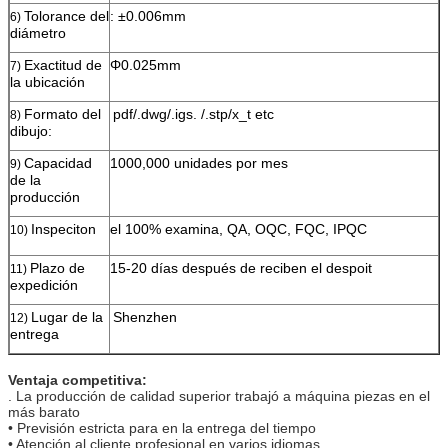
Tolorance del
: ±0.006mm
6)
diámetro
Exactitud de
Φ0.025mm
7)
la ubicación
Formato del
pdf/.dwg/.igs. /.stp/x_t etc
8)
dibujo:
Capacidad
1000,000 unidades por mes
9)
de la
producción
Inspeciton
el 100% examina, QA, OQC, FQC, IPQC
10)
Plazo de
15-20 días después de reciben el despoit
11)
expedición
Lugar de la
Shenzhen
12)
entrega
Ventaja competitiva:
. La producción de calidad superior trabajó a máquina piezas en el
más barato
• Previsión estricta para en la entrega del tiempo
• Atención al cliente profesional en varios idiomas