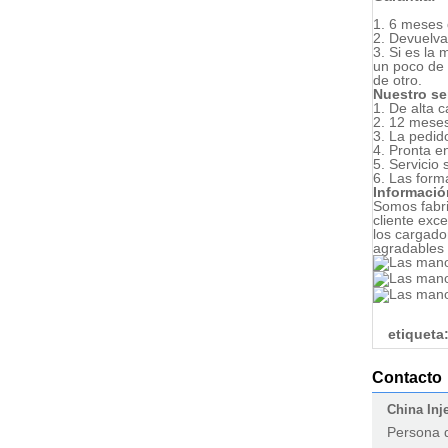
1. 6 meses 
2. Devuelva
3. Si es la
un poco de 
de otro.
Nuestro se
1. De alta 
2. 12 meses
3. La pedi
4. Pronta e
5. Servicio 
6. Las form
Informació
Somos fabri
cliente exc
los cargador
agradables 
etiqueta
Contacto
China Inj
Persona 