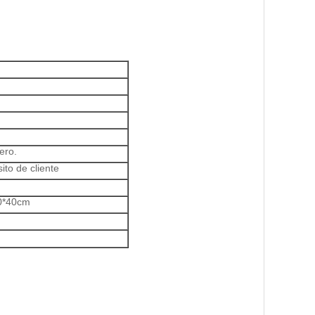
ero.
to de cliente
40*40cm