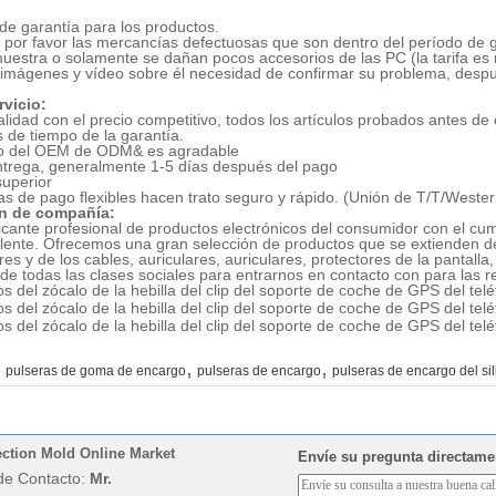
de garantía para los productos.
 por favor las mercancías defectuosas que son dentro del período de ga
 muestra o solamente se dañan pocos accesorios de las PC (la tarifa es
imágenes y vídeo sobre él necesidad de confirmar su problema, desp
rvicio:
calidad con el precio competitivo, todos los artículos probados antes de
 de tiempo de la garantía.
do del OEM de ODM& es agradable
ntrega, generalmente 1-5 días después del pago
superior
as de pago flexibles hacen trato seguro y rápido. (Unión de T/T/Wester
n de compañía:
cante profesional de productos electrónicos del consumidor con el cump
elente. Ofrecemos una gran selección de productos que se extienden de 
es y de los cables, auriculares, auriculares, protectores de la pantalla
de todas las clases sociales para entrarnos en contacto con para las re
,
,
:
pulseras de goma de encargo
pulseras de encargo
pulseras de encargo del si
ection Mold Online Market
Envíe su pregunta directame
de Contacto:
Mr.