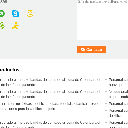
:
898
productos
 duradera impreso bandas de goma de silicona de Color para el
Personaliza
o de la niña empatando
nuevo produ
 duradera impreso bandas de goma de silicona de Color para el
No personal
o de la niña empatando
colores mu
animales no tóxicas modificadas para requisitos particulares de
Personaliza
 de la forma para los anillos del pelo
Personalizar
de silicona
 duradera impreso bandas de goma de silicona de Color para el
Personaliza
o de la niña empatando
nuevo produ