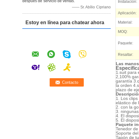
después de servicio de ventas.
Instalación:
—— Sr. Abílio Cipriano
Aplicación:
Estoy en línea para chatear ahora
Material:
MOQ:
Paquete:
Resaltar:
Las manos 
Especific
1.suit para 
2,100% gara
garantía 3.q
la orden 4.
plazo de ej
Descripció
1. Los clip
elástico de l
2. con la go
3. ningunas
4. El dispo
5. El dispos
Paquete in
Tenedor de 
Soporte del
Tapón de tu