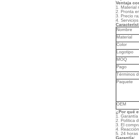
Ventaja co
1. Material
2. Pronta e
3. Precio r
4. Servicios
Caracterís
Nombre
Material
Color
Logotipo
MOQ
Pago
Términos d
Paquete
OEM
¿Por qué e
1. Garantía
2. Política
3. El compr
4. Reacción
5. 24 horas
Garantía: