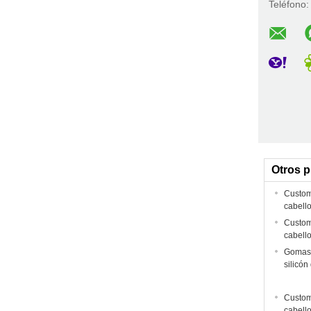
Teléfono
Otros 
Custom
cabell
Custom
cabell
Gomas 
silicón
Custom
cabell