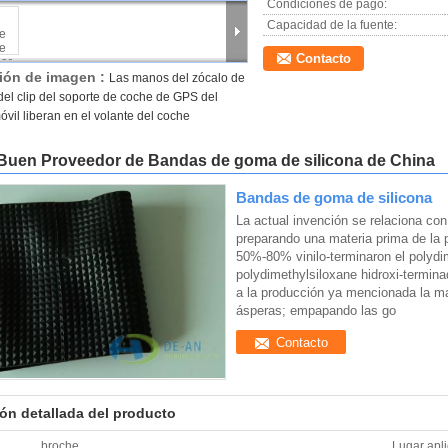
Condiciones de pago:
Capacidad de la fuente:
Contacto
ión de imagen :
Las manos del zócalo de
 del clip del soporte de coche de GPS del
óvil liberan en el volante del coche
Buen Proveedor de Bandas de goma de silicona de China
Bandas de goma de silicona
La actual invención se relaciona c
preparando una materia prima de la p
50%-80% vinilo-terminaron el polydi
polydimethylsiloxane hidroxi-termi
a la producción ya mencionada la ma
ásperas; empapando las go
Contacto
ón detallada del producto
broche
Lugar apl