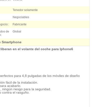
Tenedor solamente
Negociables
egocio:
Fabricante
ados de
Global
n:
e Smartphone
 liberan en el volante del coche para Iphone6
perfectos para 4,8 pulgadas de los móviles de diseño
ón fácil de la instalación.
para acabarlo.
, ningún riesgo para la seguridad.
no contra el rasguño.