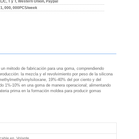
L/C, T y T, Western Union, Paypal
1, 000, 000PCS/week
on un método de fabricación para una goma, comprendiendo
roducción: la mezcla y el revolvimiento por peso de la silicona
methylmethylvinylsiloxane, 19%-40% del por ciento y del
nado 1%-10% en una goma de manera operacional; alimentando
teria prima en la formación moldea para producir gomas
icable en
Volante