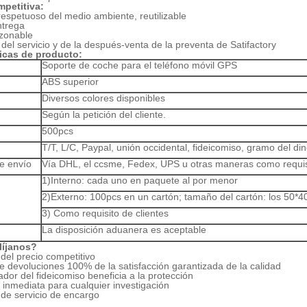
mpetitiva:
 respetuoso del medio ambiente, reutilizable
ntrega
azonable
 del servicio y de la después-venta de la preventa de Satifactory
ticas de producto:
Soporte de coche para el teléfono móvil GPS
ABS superior
Diversos colores disponibles
Según la petición del cliente.
500pcs
T/T, L/C, Paypal, unión occidental, fideicomiso, gramo del din
e envío
Vía DHL, el ccsme, Fedex, UPS u otras maneras como requisi
1)Interno: cada uno en paquete al por menor
2)Externo: 100pcs en un cartón; tamaño del cartón: los 50*
3) Como requisito de clientes
La disposición aduanera es aceptable
líjanos?
 del precio competitivo
 de devoluciones 100% de la satisfacción garantizada de la calidad
ador del fideicomiso beneficia a la protección
 inmediata para cualquier investigación
 de servicio de encargo