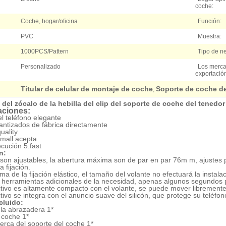
coche:
Coche, hogar/oficina
Función:
PVC
Muestra:
1000PCS/Pattern
Tipo de n
Personalizado
Los merc
exportació
Titular de celular de montaje de coche
Soporte de coche d
,
del zócalo de la hebilla del clip del soporte de coche del tenedor
aciones:
el teléfono elegante
ntizados de fábrica directamente
uality
small acepta
ecución 5.fast
n:
s son ajustables, la abertura máxima son de par en par 76m m, ajustes 
a fijación.
ma de la fijación elástico, el tamaño del volante no efectuará la instalaci
 herramientas adicionales de la necesidad, apenas algunos segundos 
sitivo es altamente compacto con el volante, se puede mover libremente
itivo se integra con el anuncio suave del silicón, que protege su teléfo
cluido:
la abrazadera 1*
 coche 1*
erca del soporte del coche 1*