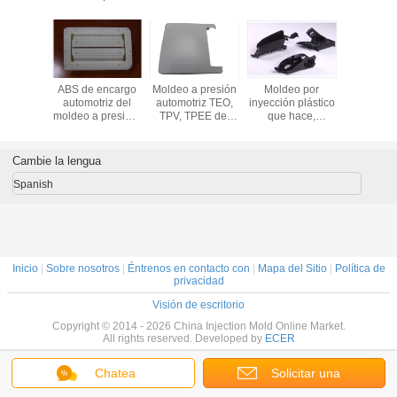
 presión
ABS de encargo
Moldeo a presión
Moldeo por
Moldeo a 
riz del
automotriz del
automotriz TEO,
inyección plástico
automo
EM
moldeo a presión,
TPV, TPEE del
que hace,
plást
SEBS, ABS + PC,
corredor caliente
herramienta
PP + TD20
y del corredor frío
estándar de
DME/HASCO
Cambie la lengua
para las piezas
automotrices
Spanish
Inicio
|
Sobre nosotros
|
Éntrenos en contacto con
|
Mapa del Sitio
|
Política de
privacidad
Visión de escritorio
Copyright © 2014 - 2026 China Injection Mold Online Market.
All rights reserved. Developed by
ECER
Chatea
Solicitar una