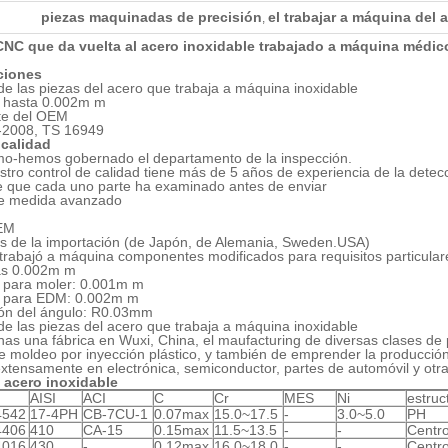
piezas maquinadas de precisión
el trabajar a máquina del 
,
CNC que da vuelta al acero inoxidable trabajado a máquina médico 
ciones
de las piezas del acero que trabaja a máquina inoxidable
n hasta 0.002m m
te del OEM
2008, TS 16949
 calidad
mo-hemos gobernado el departamento de la inspección.
stro control de calidad tiene más de 5 años de experiencia de la detec
e que cada uno parte ha examinado antes de enviar
de medida avanzado
EM
es de la importación (de Japón, de Alemania, Sweden.USA)
 trabajó a máquina componentes modificados para requisitos particulare
zas 0.002m m
d para moler: 0.001m m
ud para EDM: 0.002m m
ión del ángulo: R0.03mm
de las piezas del acero que trabaja a máquina inoxidable
s una fábrica en Wuxi, China, el maufacturing de diversas clases de pi
de moldeo por inyección plástico, y también de emprender la producción
extensamente en electrónica, semiconductor, partes de automóvil y otra
 acero inoxidable
N
AISI
ACI
C
Cr
MES
Ni
estruc
4542
17-4PH
CB-7CU-1
0.07max
15.0~17.5
-
3.0~5.0
PH
4406
410
CA-15
0.15max
11.5~13.5
-
-
Centro
4016
430
-
0.12max
16.0~18.0
-
-
Centro