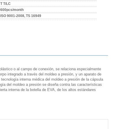
T T/LC
600pcs/month
ISO 9001-2008, TS 16949
plástico o al campo de conexión, se relaciona especialmente
rpo integrado a través del moldeo a presión, y un aparato de
 tecnología interna médica del moldeo a presión de la cápsula
ía del moldeo a presión se diseña contra las características
erta interna de la botella de EVA, de los altos estándares