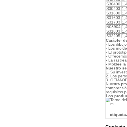
S30400
1,
S30403
1,
S31600
1,
S31603
1,
S31703
1,
N08904
1,
S31803
1,
S32205
1,
Carácter d
- Los dibuj
- Los molde
- El prototi
- Ofrecemos
- La rastre
- Moldee la
Nuestro se
1.
Su invest
2.
Los perso
3.
OEM&ODM,
Nuestra pro
comprensión
requisitos p
Los produc
etiqueta
Contacto