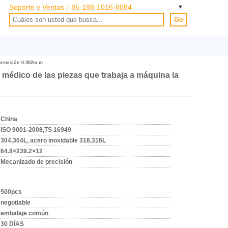
Soporte y Ventas：
86-188-1016-8084
Go
precisión 0.002m m
 médico de las piezas que trabaja a máquina la
China
ISO 9001-2008,TS 16949
304,304L, acero inoxidable 316,316L
64.9×239.2×12
Mecanizado de precisión
500pcs
negotiable
embalaje común
30 DÍAS