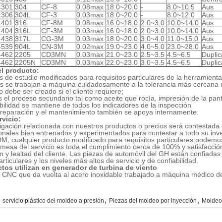
4301
304
CF-8
0.08max
18.0~20.0
-
8.0~10.5
Aus
4306
304L
CF-3
0.03max
18.0~20.0
-
8.0~12.0
Aus
4401
316
CF-8M
0.08max
16.0~18.0
2.0~3.0
10.0~14.0
Aus
4404
316L
CF-3M
0.03max
16.0~18.0
2.0~3.0
10.0~14.0
Aus
4438
317L
CG-3M
0.03max
18.0~20.0
3.0~4.0
11.0~15.0
Aus
4539
904L
CN-3M
0.02max
19.0~23.0
4.0~5.0
23.0~28.0
Aus
4462
2205
CD3MN
0.03max
21.0~23.0
2.5~3.5
4.5~6.5
Duplic
4462
2205N
CD3MN
0.03max
22.0~23.0
3.0~3.5
4.5~6.5
Duplic
el producto:
os de estudio modificados para requisitos particulares de la herramienta
s se trabajan a máquina cuidadosamente a la tolerancia más cercana u
po debe ser creado si el cliente requiere;
 el proceso secundario tal como aceite que rocía, impresión de la pant
abilidad se mantiene de todos los indicadores de la inspección
 reparación y el mantenimiento también se apoya internamente.
rvicio:
igación relacionada con nuestros productos o precios será contestada
nales bien entrenados y experimentados para contestar a todo su inves
 cualquier producto modificado para requisitos particulares podemos
mesa del servicio es toda el cumplimiento cerca de 100% y satisfacción
 y lealtad del cliente. Las piezas de automóvil del GH están confiadas
articulares y los niveles más altos de servicio y de confiabilidad.
tos utilizan en generador de turbina de viento
,
,
:
servicio plástico del moldeo a presión
Piezas del moldeo por inyección
Moldeo 