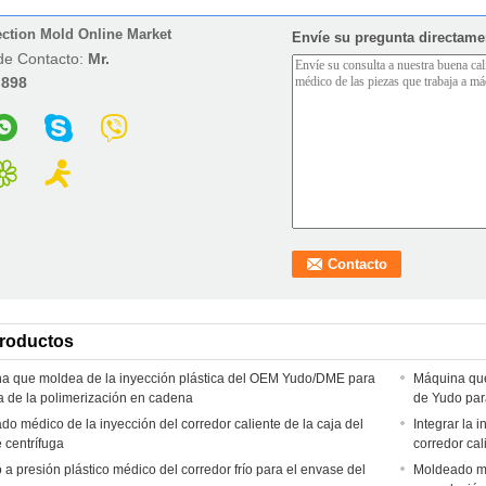
ection Mold Online Market
Envíe su pregunta directame
de Contacto:
Mr.
:
898
productos
a que moldea de la inyección plástica del OEM Yudo/DME para
Máquina que
a de la polimerización en cadena
de Yudo par
o médico de la inyección del corredor caliente de la caja del
Integrar la 
 centrífuga
corredor cal
a presión plástico médico del corredor frío para el envase del
Moldeado mé