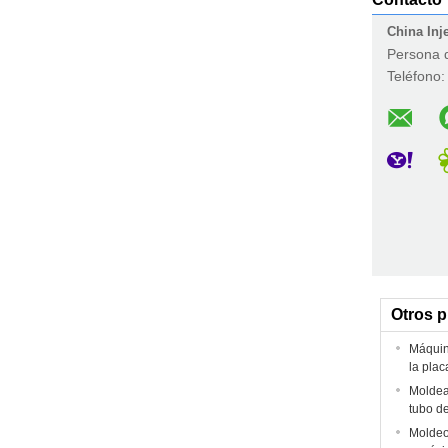
China Inj
Persona 
Teléfono
Otros 
Máquin
la plac
Moldead
tubo de
Moldeo 