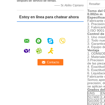
después de servicio de ventas.
Resaltar:
—— Sr. Abílio Cipriano
Torno del 
0.002m m
Estoy en línea para chatear ahora
Especifica
Fabricante 
1. Precisió
2. Fabrican
3.ISO
9001-
Control de
1. Uno mis
2. Todo nue
3. Garantic
4. Equipo 
Ventaja
1.
ODM&O
2. Material
3.Precision
de las pie
4. Exactitu
5. Exactit
6. Liquidac
Fabricante 
Somos apena
precisión, 
se aplican 
Grados del
UNS
E
S17400
1,
S41000
1,
S43000
1,